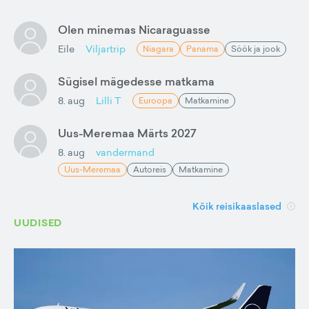
Olen minemas Nicaraguasse
Eile
Viljartrip
Niagara
Panama
Söök ja jook
Sügisel mägedesse matkama
8. aug
Lilli T
Euroopa
Matkamine
Uus-Meremaa Märts 2027
8. aug
vandermand
Uus-Meremaa
Autoreis
Matkamine
Kõik reisikaaslased
UUDISED