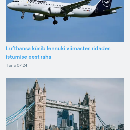
Lufthansa küsib lennuki viimastes ridades
istumise eest raha
Täna 07:24