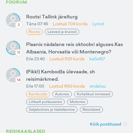
FOORUM
Rootsi Tallink järelturg
Täna 07:45
Loetud
704
korda
Lyric6
2
Rootsi
Laevad ja kruiisid
Plaanis nädalane reis oktoobri alguses.Kas
Albaania, Horvaatia või Montenegro?
11
Eile 23:40
Loetud
1139
korda
kalle157
(Pikk!) Kambodža ülevaade, sh
reisimärkmed.
14
Eile 17:00
Loetud
1953
korda
endeluu
Kambodža
Autoreis
Kohalikud inimesed
Lihtsalt puhkusereis
Motoreis
Seljakotireis ja hääletamine
Reisiideed
Kõik postitused
REISIKAASLASED