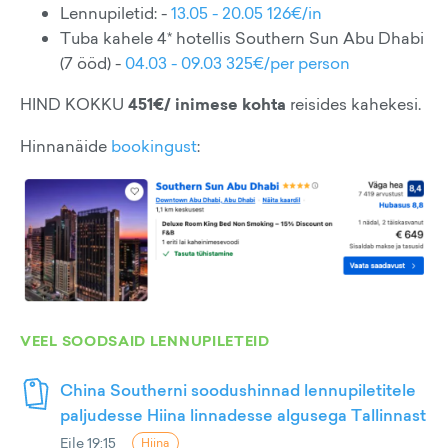
Lennupiletid: -
13.05 - 20.05 126€/in
Tuba kahele 4* hotellis Southern Sun Abu Dhabi
(7 ööd) -
04.03 - 09.03 325€/per person
HIND KOKKU
451€/ inimese kohta
reisides kahekesi.
Hinnanäide
bookingust
:
VEEL SOODSAID LENNUPILETEID
China Southerni soodushinnad lennupiletitele
paljudesse Hiina linnadesse algusega Tallinnast
Eile 19:15
Hiina