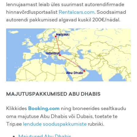
lennujaamast leiab üles suurimast autorendifirmade
hinnavõrdlusportaalist
Rentalcars.com
. Soodsaimad
autorendi pakkumised algavad kuskil 200€/nädal.
MAJUTUSPAKKUMISED ABU DHABIS
Klikkides
Booking.com
ning broneerides sealtkaudu
oma majutuse Abu Dhabis või Dubais, toetate te
Trip.ee
lendude sooduspakkumiste
rubriiki.
Majutused Abu Dhabis