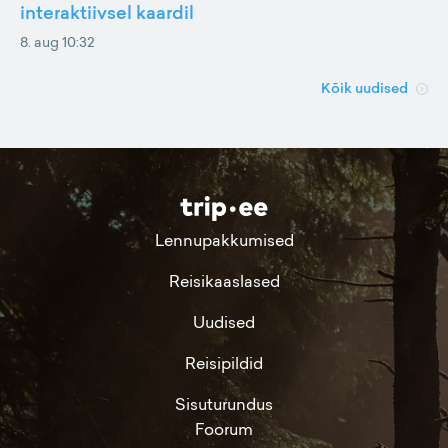
interaktiivsel kaardil
8. aug 10:32
Kõik uudised
Lennupakkumised
Reisikaaslased
Uudised
Reisipildid
Sisuturundus
Foorum