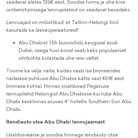
saadaval alates 126€ eest. Soodsa hinna ja ühe kiire
ümberistumisega lennupileteid on saadaval kevadeks.
Lennuajad on mõistlikud, et Tallinn-Helsingi liinil
kasutada ka laevaoperaatoreid!
Abu Dhabist 1.5h bussisõidu kaugusel asub
Dubai, seega huvi korral saab kaks populaarset
sihtkohta külastada ühe reisi vältel.
Toome ka välja näite, kuidas saab ise broneerides
nädalase puhkuse Abu Dhabis kätte vaid 451€ eest
(inimese kohta). Hinnas sisalduvad Pegasuse
lennupiletid Helsingist Abu Dhabisse kui tuba Abu
Dhabi kesklinnas asuvas 4* hotellis Southern Sun Abu
Dhabi.
Rendiauto otse Abu Dhabi lennujaamast
Usaldusväärse ja soodsa hinnaga rendiauto otse