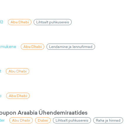
12
Abu Dhabi
Lihtsalt puhkusereis
mukene
Abu Dhabi
Lendamine ja lennufirmad
t
Abu Dhabi
o
Abu Dhabi
upon Araabia Ühendemiraatides
ter
Abu Dhabi
Dubai
Lihtsalt puhkusereis
Raha ja hinnad