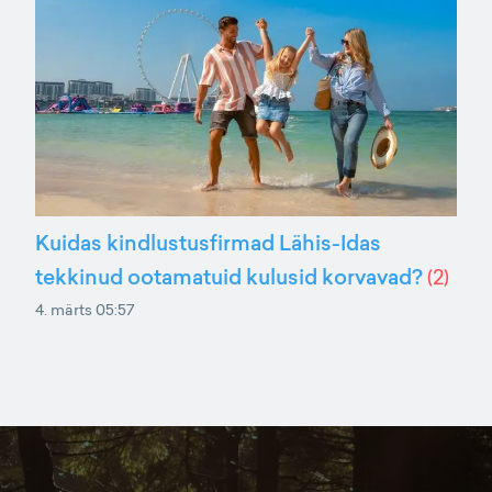
Kuidas kindlustusfirmad Lähis-Idas
tekkinud ootamatuid kulusid korvavad?
(
2
)
4. märts 05:57