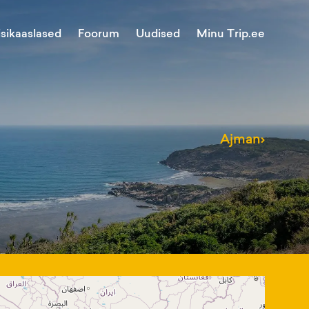
Minu Trip.ee
isikaaslased
Foorum
Uudised
Ajman
›