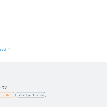
used
.02
bu Dhabi
Lihtsalt puhkusereis