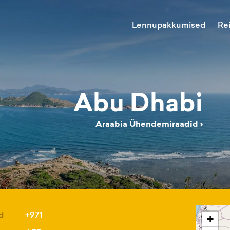
Lennupakkumised
Re
Abu Dhabi
Araabia Ühendemiraadid
›
d
+971
+