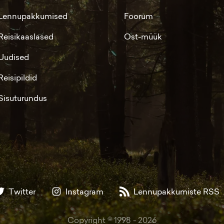
Lennupakkumised
Foorum
Reisikaaslased
Ost-müük
Uudised
Reisipildid
Sisuturundus
Twitter
Instagram
Lennupakkumiste RSS
Copyright © 1998 -
2026