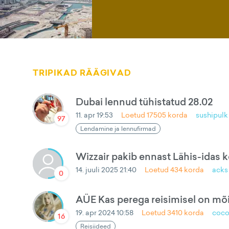
TRIPIKAD RÄÄGIVAD
Dubai lennud tühistatud 28.02
11. apr 19:53
Loetud
17505
korda
sushipulk
97
Lendamine ja lennufirmad
Wizzair pakib ennast Lähis-idas 
14. juuli 2025 21:40
Loetud
434
korda
acks
0
AÜE Kas perega reisimisel on mõist
19. apr 2024 10:58
Loetud
3410
korda
coco
16
Reisiideed