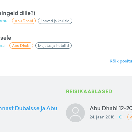
ingeid diile?)
mmu
Abu Dhabi
Laevad ja kruiisid
usele
yna
Abu Dhabi
Majutus ja hotellid
Kõik posit
REISIKAASLASED
innast Dubaisse ja Abu
Abu Dhabi 12-20
24. jaan 2018
G
A