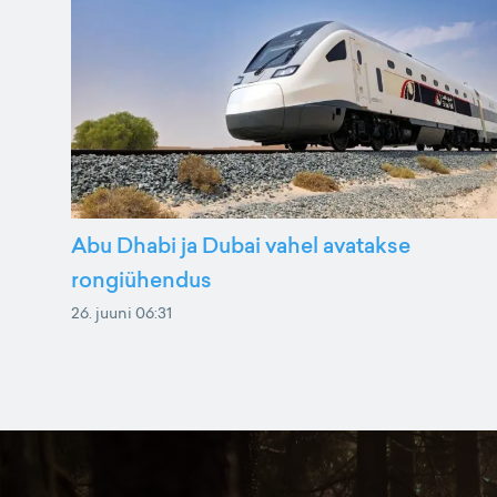
Abu Dhabi ja Dubai vahel avatakse
rongiühendus
26. juuni 06:31