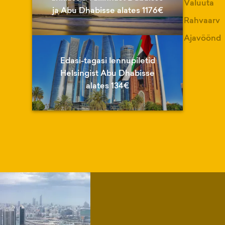
Valuuta
ja Abu Dhabisse alates 1176€
Rahvaarv
Ajavöönd
Edasi-tagasi lennupiletid
Helsingist Abu Dhabisse
alates 134€