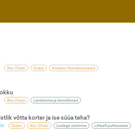
Abu Dhabi
Dubai
Araabia Ühendemiraadid
kokku
Abu Dhabi
Lendamine ja lennufirmad
lik võtta korter ja ise süüa teha?
la
Dubai
Abu Dhabi
Lastega reisimine
Lihtsalt puhkusereis