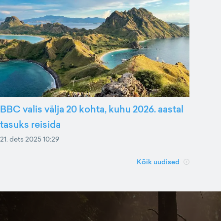
BBC valis välja 20 kohta, kuhu 2026. aastal
tasuks reisida
21. dets 2025 10:29
Kõik uudised