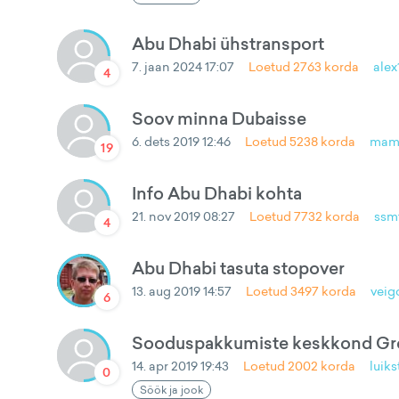
Abu Dhabi ühstransport
7. jaan 2024 17:07
Loetud
2763
korda
alex
4
Soov minna Dubaisse
6. dets 2019 12:46
Loetud
5238
korda
mam
19
Info Abu Dhabi kohta
21. nov 2019 08:27
Loetud
7732
korda
ssm
4
Abu Dhabi tasuta stopover
13. aug 2019 14:57
Loetud
3497
korda
veig
6
Sooduspakkumiste keskkond Gro
14. apr 2019 19:43
Loetud
2002
korda
luiks
0
Söök ja jook