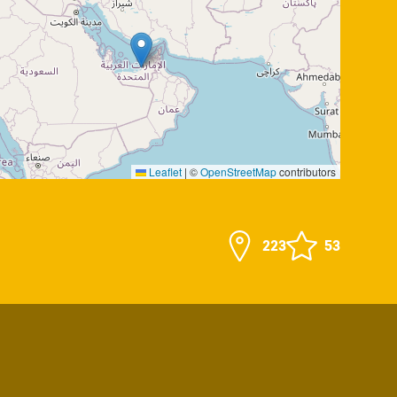
Leaflet
|
©
OpenStreetMap
contributors
223
53