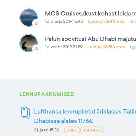
MCS Cruises,(kust kohast leida m
12. märts 2019 15:40
Loetud
3361
korda
le
3
Palun soovitusi Abu Dhabi majut
14. veebr 2019 21:29
Loetud
4895
korda
ty
8
LENNUPAKKUMISED
Lufthansa lennupiletid äriklassis Tall
Dhabisse alates 1176€
31. jaan 15:39
Dubai
Abu Dhabi