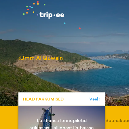
‹
Umm Al Quwain
HEAD PAKKUMISED
Veel ›
Lufthansa lennupiletid
Suunakoo
äriklassis Tallinnast Dubaisse