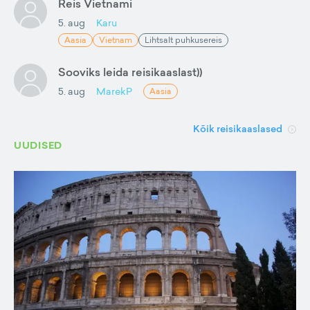
Reis Vietnami
5. aug
Karu
Aasia
Vietnam
Lihtsalt puhkusereis
Sooviks leida reisikaaslast))
5. aug
MarekP
Aasia
Kõik reisikaaslased
UUDISED