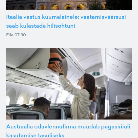
Itaalia vastus kuumalainele: vaatamisväärsusi
saab külastada hilisõhtuni
Eile 07:30
Austraalia odavlennufirma muudab pagasiriiuli
kasutamise tasuliseks