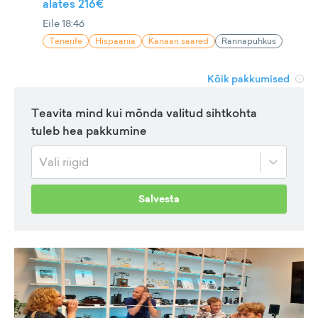
alates 216€
Eile 18:46
Tenerife
Hispaania
Kanaari saared
Rannapuhkus
Kõik pakkumised
Teavita mind kui mõnda valitud sihtkohta
tuleb hea pakkumine
Vali riigid
Salvesta