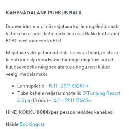
KAHENÄDALANE PUHKUS BALIL
Broneerides eraldi nii majutuse kui lennupiletid, saab
kahekesi reisides kahenädalase reisi Balile kätte vaid
808€ eest inimese kohta!
Majutuse valik ja hinnad Balil on väga head, mistõttu
leidub ka palju soodsama hinnaga majutusi antud
kuupäevadeks ning seeläbi tuua kogu reisi kulud
veelgi madalamaks.
Lennupiletid -
15.11 - 29.11 632€/in
Tuba kahele neljatärnihotellis
D'Tunjung Resort
& Spa
(13 ööd) -
16.11 - 29.11 176€/in
HIND KOKKU
808€/per person
reisides kahekesi.
Näide
Bookingust
: