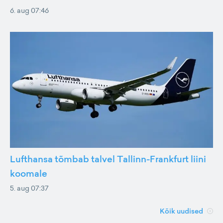
6. aug 07:46
Lufthansa tõmbab talvel Tallinn-Frankfurt liini
koomale
5. aug 07:37
Kõik uudised