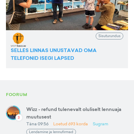
Sisuturundus
SELLES LINNAS UNUSTAVAD OMA
TELEFONID ISEGI LAPSED
FOORUM
Wizz - refund tulenevalt oluliselt lennuaja
muutusest
3
Täna 09:56
Loetud
693
korda
Sugram
Lendamine ja lennufirmad