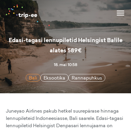
Edasi-tagasi lennupiletid Helsingist Balile
alates 589€
18. mai 10:58
Bali
Eksootika
Rannapuhkus
Juneyao Airlines pakub hetkel suurepärase hinnaga
lennupileteid Indoneesiasse, Bali saarele. Edasi-tagasi
lennupiletid Helsingist Denpasari lennujaama on