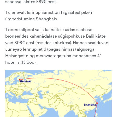
saadaval alates 589€ eest.
Tulenevalt lennuplaanist on tagasiteel pikem
ümberistumine Shanghais.
Toome allpool välja ka näite, kuidas saab ise
broneerides kahenädalase sügispuhkuse Balil kätte
vaid 808€ eest (reisides kahekesi). Hinnas sisalduvad
Juneyao lennupiletid (pagas hinnas) algusega
Helsingist ning merevaatega tuba rannaäärses 4*
hotellis (13 ööd).