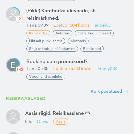
(Pikk!) Kambodža ülevaade, sh
reisimärkmed.
12
Täna 09:39
Loetud
1604
korda
endeluu
Kambodža
Autoreis
Kohalikud inimesed
Lihtsalt puhkusereis
Motoreis
Seljakotireis ja hääletamine
Reisiideed
Booking.com promokood?
Täna 05:35
Loetud
76763
korda
Emmy006
1342
Voucherid ja piletid
Kõik postitused
REISIKAASLASED
Aasia riigid. Reisikaaslane 🫶
Eile
Daiva
Aasia