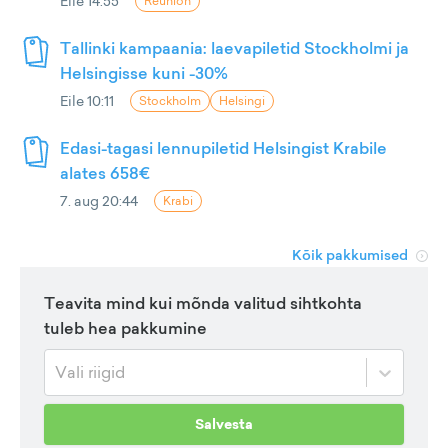
Eile 14:55
Reunion
Tallinki kampaania: laevapiletid Stockholmi ja
Helsingisse kuni -30%
Eile 10:11
Stockholm
Helsingi
Edasi-tagasi lennupiletid Helsingist Krabile
alates 658€
7. aug 20:44
Krabi
Kõik pakkumised
Teavita mind kui mõnda valitud sihtkohta
tuleb hea pakkumine
Vali riigid
Salvesta