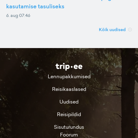
kasutamise tasuliseks
6. aug 07:46
Kõik uudised
Lennupakkumised
Reisikaaslased
Uudised
Reisipildid
Sisuturundus
Foorum