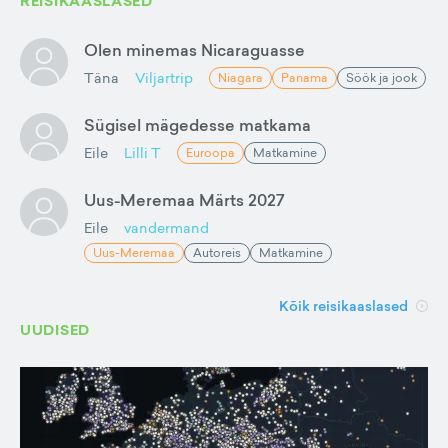
REISIKAASLASED
Olen minemas Nicaraguasse
Täna
Viljartrip
Niagara
Panama
Söök ja jook
Sügisel mägedesse matkama
Eile
Lilli T
Euroopa
Matkamine
Uus-Meremaa Märts 2027
Eile
vandermand
Uus-Meremaa
Autoreis
Matkamine
Kõik reisikaaslased
UUDISED