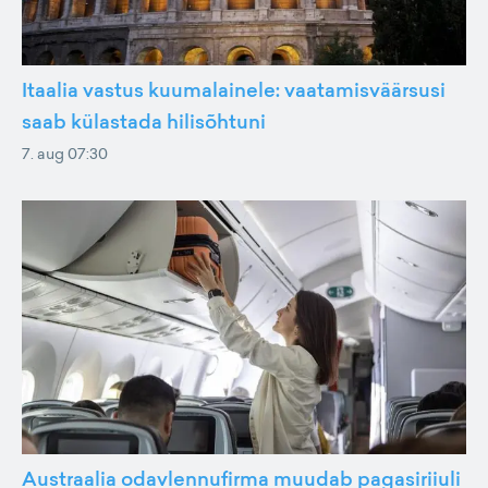
Itaalia vastus kuumalainele: vaatamisväärsusi
saab külastada hilisõhtuni
7. aug 07:30
Austraalia odavlennufirma muudab pagasiriiuli