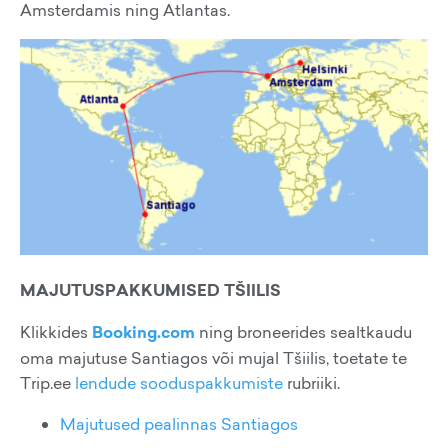
Amsterdamis ning Atlantas.
MAJUTUSPAKKUMISED TŠIILIS
Klikkides
Booking.com
ning broneerides sealtkaudu
oma majutuse Santiagos või mujal Tšiilis, toetate te
Trip.ee
lendude sooduspakkumiste
rubriiki.
Majutused pealinnas Santiagos