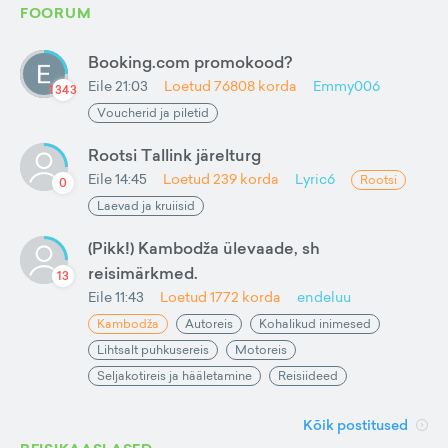
FOORUM
Booking.com promokood?
Eile 21:03
Loetud
76808
korda
Emmy006
1343
Voucherid ja piletid
Rootsi Tallink järelturg
Eile 14:45
Loetud
239
korda
Lyric6
Rootsi
0
Laevad ja kruiisid
(Pikk!) Kambodža ülevaade, sh
reisimärkmed.
13
Eile 11:43
Loetud
1772
korda
endeluu
Kambodža
Autoreis
Kohalikud inimesed
Lihtsalt puhkusereis
Motoreis
Seljakotireis ja hääletamine
Reisiideed
Kõik postitused