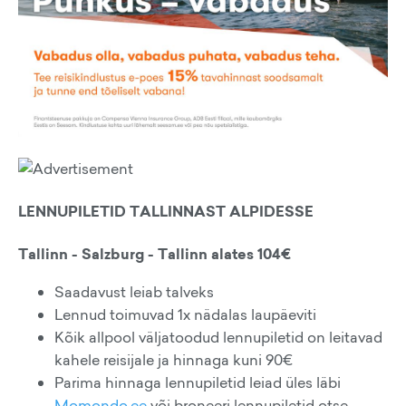
LENNUPILETID TALLINNAST ALPIDESSE
Tallinn - Salzburg - Tallinn alates 104€
Saadavust leiab talveks
Lennud toimuvad 1x nädalas laupäeviti
Kõik allpool väljatoodud lennupiletid on leitavad
kahele reisijale ja hinnaga kuni 90€
Parima hinnaga lennupiletid leiad üles läbi
Momondo.ee
või broneeri lennupiletid otse