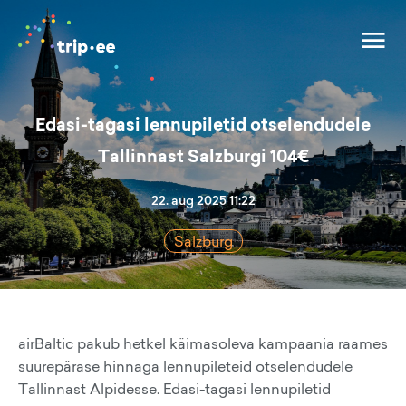
Edasi-tagasi lennupiletid otselendudele
Tallinnast Salzburgi 104€
22. aug 2025 11:22
Salzburg
airBaltic pakub hetkel käimasoleva kampaania raames
suurepärase hinnaga lennupileteid otselendudele
Tallinnast Alpidesse. Edasi-tagasi lennupiletid