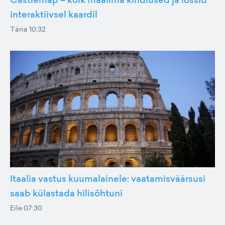
interaktiivsel kaardil
Täna 10:32
Itaalia vastus kuumalainele: vaatamisväärsusi
saab külastada hilisõhtuni
Eile 07:30