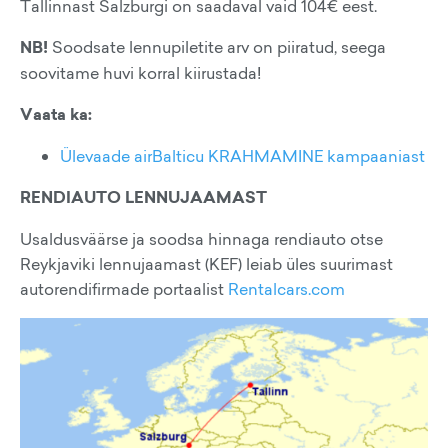
Tallinnast Salzburgi on saadaval vaid 104€ eest.
NB!
Soodsate lennupiletite arv on piiratud, seega
soovitame huvi korral kiirustada!
Vaata ka:
Ülevaade airBalticu KRAHMAMINE kampaaniast
RENDIAUTO LENNUJAAMAST
Usaldusväärse ja soodsa hinnaga rendiauto otse
Reykjaviki lennujaamast (KEF) leiab üles suurimast
autorendifirmade portaalist
Rentalcars.com