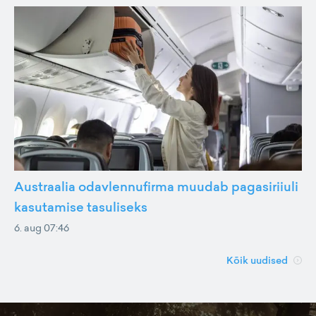
Austraalia odavlennufirma muudab pagasiriiuli
kasutamise tasuliseks
6. aug 07:46
Kõik uudised