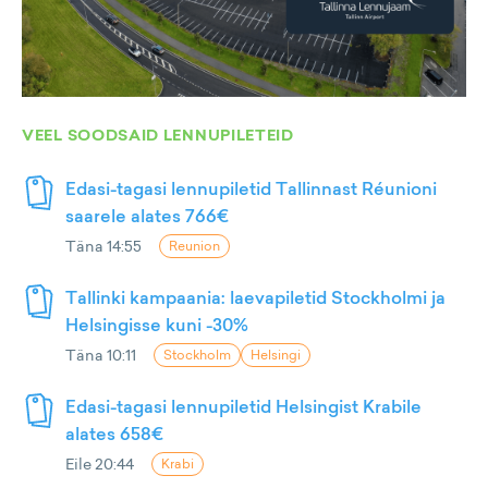
VEEL SOODSAID LENNUPILETEID
Edasi-tagasi lennupiletid Tallinnast Réunioni
saarele alates 766€
Täna 14:55
Reunion
Tallinki kampaania: laevapiletid Stockholmi ja
Helsingisse kuni -30%
Täna 10:11
Stockholm
Helsingi
Edasi-tagasi lennupiletid Helsingist Krabile
alates 658€
Eile 20:44
Krabi