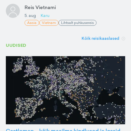
Reis Vietnami
5. aug
Karu
Aasia
Vietnam
Lihtsalt puhkusereis
Kõik reisikaaslased
UUDISED
Castlemap – kõik maailma kindlused ja lossid