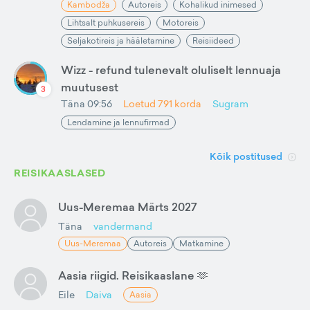
Kambodža
Autoreis
Kohalikud inimesed
Lihtsalt puhkusereis
Motoreis
Seljakotireis ja hääletamine
Reisiideed
Wizz - refund tulenevalt oluliselt lennuaja
muutusest
3
Täna 09:56
Loetud
791
korda
Sugram
Lendamine ja lennufirmad
Kõik postitused
REISIKAASLASED
Uus-Meremaa Märts 2027
Täna
vandermand
Uus-Meremaa
Autoreis
Matkamine
Aasia riigid. Reisikaaslane 🫶
Eile
Daiva
Aasia