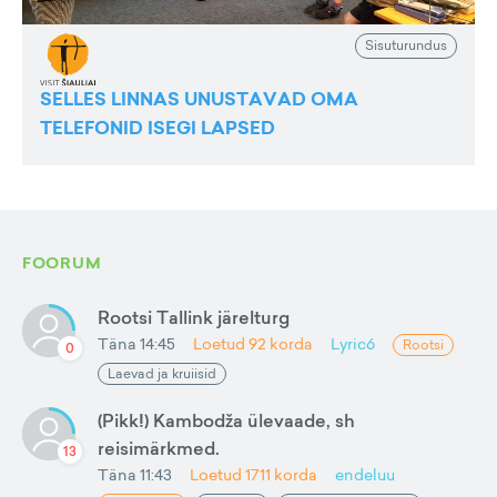
Sisuturundus
SELLES LINNAS UNUSTAVAD OMA
TELEFONID ISEGI LAPSED
FOORUM
Rootsi Tallink järelturg
Täna 14:45
Loetud
92
korda
Lyric6
Rootsi
0
Laevad ja kruiisid
(Pikk!) Kambodža ülevaade, sh
reisimärkmed.
13
Täna 11:43
Loetud
1711
korda
endeluu