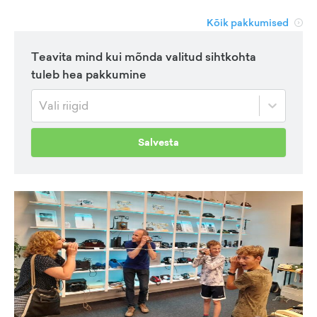
Kõik pakkumised
Teavita mind kui mõnda valitud sihtkohta
tuleb hea pakkumine
Vali riigid
Salvesta