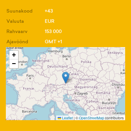
Suunakood
+43
Valuuta
EUR
Rahvaarv
153 000
Ajavöönd
GMT +1
+
−
Leaflet
|
©
OpenStreetMap
contributors