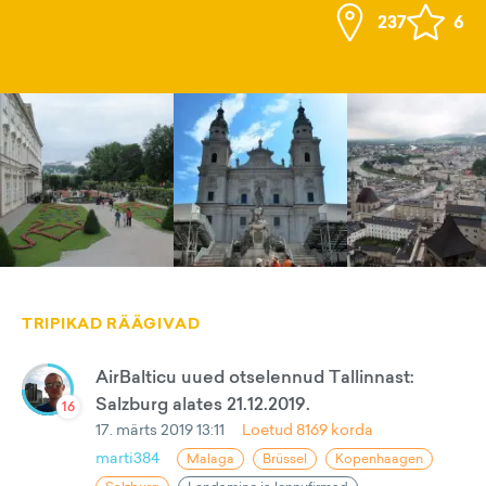
237
6
TRIPIKAD RÄÄGIVAD
AirBalticu uued otselennud Tallinnast:
Salzburg alates 21.12.2019.
16
17. märts 2019 13:11
Loetud
8169
korda
marti384
Malaga
Brüssel
Kopenhaagen