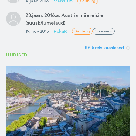
4. jaan 2016
Markus15
Salzburg
23.jaan. 2016.a. Austria mäereisile
(suusk/lumelaud)
19. nov 2015
RekuR
Salzburg
Suusareis
Kõik reisikaaslased
UUDISED