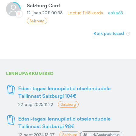
Salzburg Card
12. jaan 2011 00:38
Loetud
1148
korda
anka65
1
Salzburg
Kõik positused
LENNUPAKKUMISED
Edasi-tagasi lennupiletid otselendudele
Tallinnast Salzburgi 104€
22. aug 2025 11:22
Salzburg
Edasi-tagasi lennupiletid otselendudele
Tallinnast Salzburgi 98€
12. sept 2024 13:07
Salzburg
Jõulud/Aastavahetus