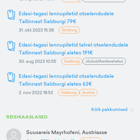
Edasi-tagasi lennupiletid otselendudele
Tallinnast Salzburgi 79€
31. okt 2023 15:38
Salzburg
Edasi-tagasi lennupiletid talvel otselendudele
Tallinnast Salzburgi alates 191€
30. aug 2023 10:55
Salzburg
Jõulud/Aastavahetus
Edasi-tagasi lennupiletid otselendudele
Tallinnast Salzburgi alates 62€
2. nov 2022 18:52
Salzburg
Austria
Kõik pakkumised
REISIKAASLASED
Suusareis Mayrhofeni, Austriasse