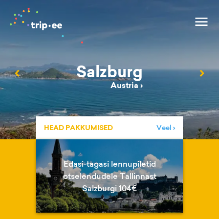
Salzburg
‹
›
Austria
›
HEAD PAKKUMISED
Veel ›
Edasi-tagasi lennupiletid
otselendudele Tallinnast
Salzburgi 104€