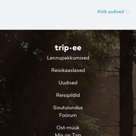
Kõik uudised
Lennupakkumised
Reisikaaslased
Uudised
Reisipildid
Sisuturundus
Foorum
Ost-müük
Mis on Trip