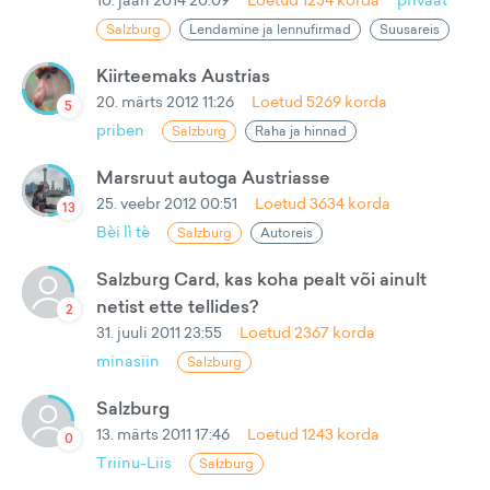
Salzburg
Lendamine ja lennufirmad
Suusareis
Kiirteemaks Austrias
20. märts 2012 11:26
Loetud
5269
korda
5
priben
Salzburg
Raha ja hinnad
Marsruut autoga Austriasse
25. veebr 2012 00:51
Loetud
3634
korda
13
Bèi lì tè
Salzburg
Autoreis
Salzburg Card, kas koha pealt või ainult
netist ette tellides?
2
31. juuli 2011 23:55
Loetud
2367
korda
minasiin
Salzburg
Salzburg
13. märts 2011 17:46
Loetud
1243
korda
0
Triinu-Liis
Salzburg