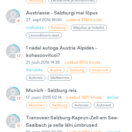
Salzburg
Lendamine ja lennufirmad
Austriasse - Salzburgi mai lõpus
27. sept 2016 18:00
Loetud
3186
korda
8
mellukas
Salzburg
Majutus ja hotellid
Lemmikloom reisil
1 nädal autoga Austria Alpides -
kohasoovitusi?
17
21. juuli 2016 14:35
Loetud
8106
korda
ReneMe
Austria
Salzburg
Innsbruck
Autoreis
Matkamine
Munich - Salzburg reis.
17. juuni 2015 02:14
Loetud
3871
korda
delise
12
München
Salzburg
Autoreis
Autorent
Transveer:Salzburg-Kaprun-Zell am See-
Saalbach ja selle lähi ümbrused
0
10. jaan 2014 20:09
Loetud
1254
korda
privaat