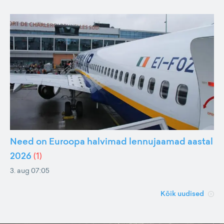
Need on Euroopa halvimad lennujaamad aastal
2026
(
1
)
3. aug 07:05
Kõik uudised