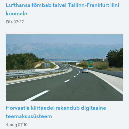
Lufthansa tõmbab talvel Tallinn-Frankfurt liini
koomale
Eile 07:37
Horvaatia kiirteedel rakendub digitaalne
teemaksusüsteem
4. aug 07:10