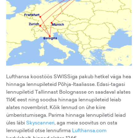
Lufthansa koostöös SWISSiga pakub hetkel väga hea
hinnaga lennupileteid Põhja-Itaaliasse. Edasi-tagasi
lennupiletid Tallinnast Bolognasse on saadaval alates
116€ eest ning soodsa hinnaga lennupileteid leiab
alates novembrist. Kõik lennud on ühe kiire
ümberistumisega. Parima hinnaga lennupiletid leiad
üles läbi
Skyscanneri
, aga meie soovitus on osta
lennupiletid otse lennufirma
Lufthansa.com
kodulehelt, hinnad alates 124€.