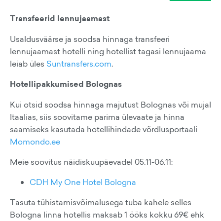
Transfeerid lennujaamast
Usaldusväärse ja soodsa hinnaga transfeeri
lennujaamast hotelli ning hotellist tagasi lennujaama
leiab üles
Suntransfers.com
.
Hotellipakkumised Bolognas
Kui otsid soodsa hinnaga majutust Bolognas või mujal
Itaalias, siis soovitame parima ülevaate ja hinna
saamiseks kasutada hotellihindade võrdlusportaali
Momondo.ee
Meie soovitus näidiskuupäevadel 05.11-06.11:
CDH My One Hotel Bologna
Tasuta tühistamisvõimalusega tuba kahele selles
Bologna linna hotellis maksab 1 ööks kokku 69€ ehk