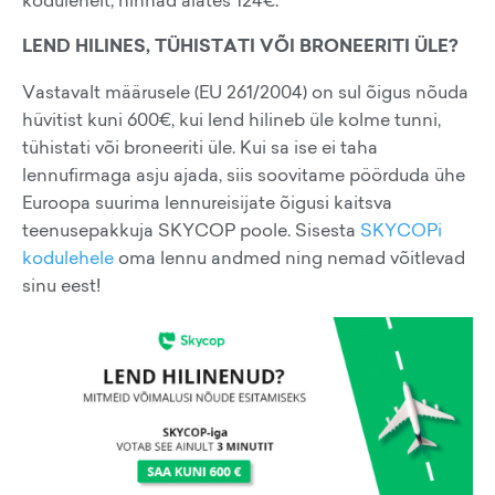
LEND HILINES, TÜHISTATI VÕI BRONEERITI ÜLE?
Vastavalt määrusele (EU 261/2004) on sul õigus nõuda
hüvitist kuni 600€, kui lend hilineb üle kolme tunni,
tühistati või broneeriti üle. Kui sa ise ei taha
lennufirmaga asju ajada, siis soovitame pöörduda ühe
Euroopa suurima lennureisijate õigusi kaitsva
teenusepakkuja SKYCOP poole. Sisesta
SKYCOPi
kodulehele
oma lennu andmed ning nemad võitlevad
sinu eest!