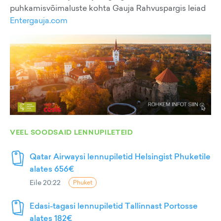
puhkamisvõimaluste kohta Gauja Rahvuspargis leiad
Entergauja.com
VEEL SOODSAID LENNUPILETEID
Qatar Airwaysi lennupiletid Helsingist Phuketile
alates 656€
Eile 20:22
Phuket
Edasi-tagasi lennupiletid Tallinnast Portosse
alates 182€