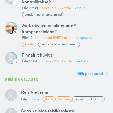
kontrollitakse?
14
Eile 22:38
Loetud
738
korda
Λάουρι
Lendamine ja lennufirmad
Air baltic lennu hilinemine =
kompensatsioon?
34
Eile 19:16
Loetud
5957
korda
happyday
Kreeta
Lendamine ja lennufirmad
Finnairilt hüvitis
Eile 16:04
Loetud
1295
korda
nicky19
12
Kõik postitused
REISIKAASLASED
Reis Vietnami
Eile
Karu
Aasia
Vietnam
Lihtsalt puhkusereis
Sooviks leida reisikaaslast))