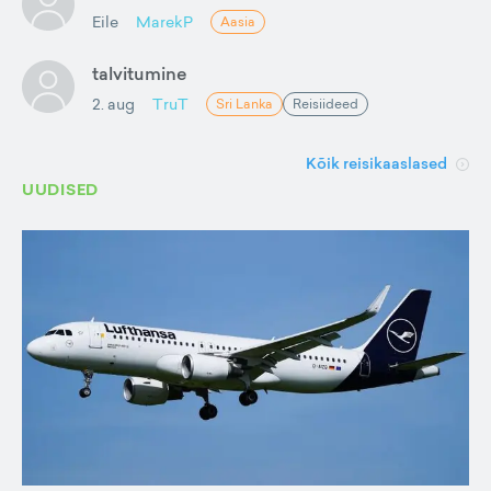
Eile
MarekP
Aasia
talvitumine
2. aug
TruT
Sri Lanka
Reisiideed
Kõik reisikaaslased
UUDISED