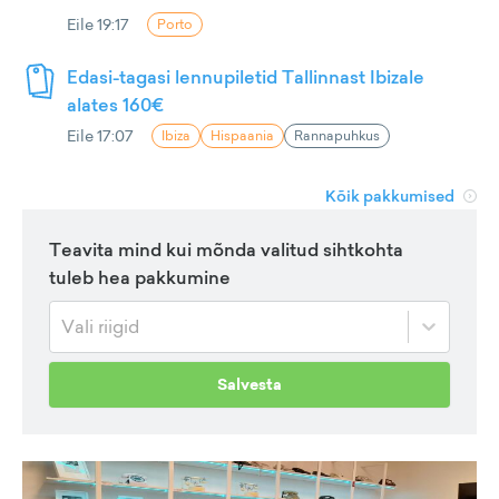
Eile 19:17
Porto
Edasi-tagasi lennupiletid Tallinnast Ibizale
alates 160€
Eile 17:07
Ibiza
Hispaania
Rannapuhkus
Kõik pakkumised
Teavita mind kui mõnda valitud sihtkohta
tuleb hea pakkumine
Vali riigid
Salvesta