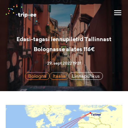
Edasi-tagasi lennupiletid Tallinnast
Bolognasse alates 116€
29. sept 2022 19:31
Bologna
Itaalia
Linnapuhkus