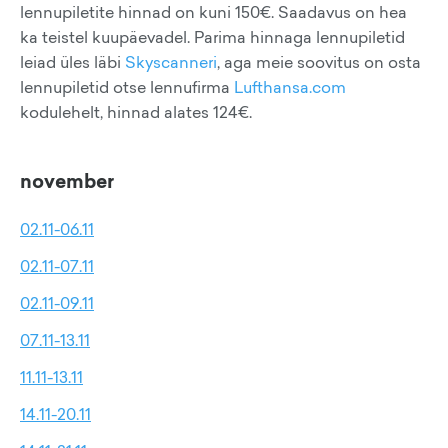
lennupiletite hinnad on kuni 150€. Saadavus on hea
ka teistel kuupäevadel. Parima hinnaga lennupiletid
leiad üles läbi
Skyscanneri
, aga meie soovitus on osta
lennupiletid otse lennufirma
Lufthansa.com
kodulehelt, hinnad alates 124€.
november
02.11-06.11
02.11-07.11
02.11-09.11
07.11-13.11
11.11-13.11
14.11-20.11