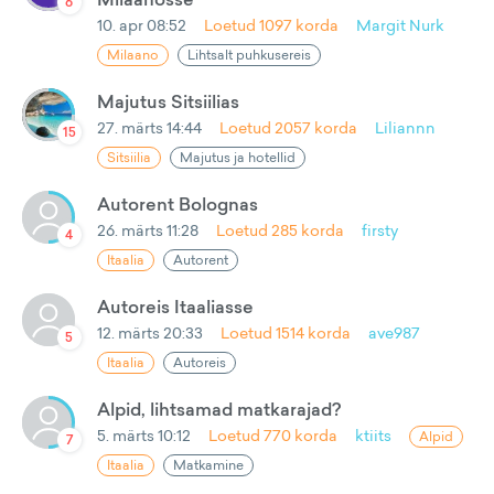
6
10. apr 08:52
Loetud
1097
korda
Margit Nurk
Milaano
Lihtsalt puhkusereis
Majutus Sitsiilias
27. märts 14:44
Loetud
2057
korda
Liliannn
15
Sitsiilia
Majutus ja hotellid
Autorent Bolognas
26. märts 11:28
Loetud
285
korda
firsty
4
Itaalia
Autorent
Autoreis Itaaliasse
12. märts 20:33
Loetud
1514
korda
ave987
5
Itaalia
Autoreis
Alpid, lihtsamad matkarajad?
5. märts 10:12
Loetud
770
korda
ktiits
Alpid
7
Itaalia
Matkamine