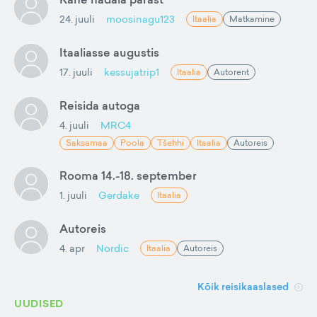
24. juuli
moosinagu123
Itaalia
Matkamine
Itaaliasse augustis
17. juuli
kessujatrip1
Itaalia
Autorent
Reisida autoga
4. juuli
MRC4
Saksamaa
Poola
Tšehhi
Itaalia
Autoreis
Rooma 14.-18. september
1. juuli
Gerdake
Itaalia
Autoreis
4. apr
Nordic
Itaalia
Autoreis
Kõik reisikaaslased
UUDISED