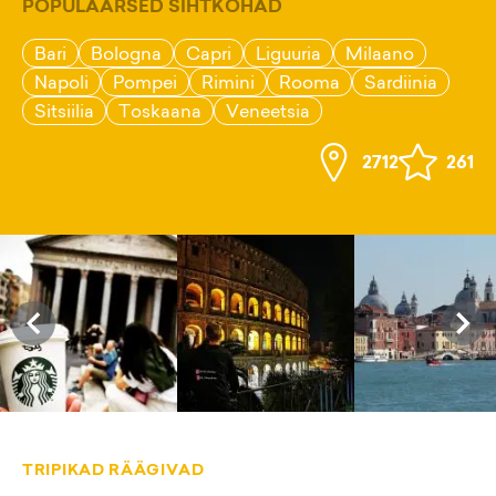
POPULAARSED SIHTKOHAD
Bari
Bologna
Capri
Liguuria
Milaano
Napoli
Pompei
Rimini
Rooma
Sardiinia
Sitsiilia
Toskaana
Veneetsia
2712
261
TRIPIKAD RÄÄGIVAD