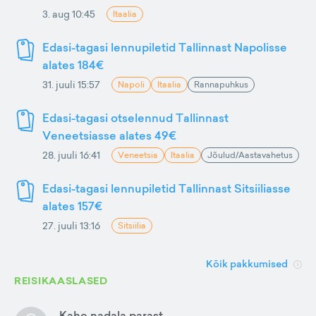
3. aug 10:45
Itaalia
Edasi-tagasi lennupiletid Tallinnast Napolisse
alates 184€
31. juuli 15:57
Napoli
Itaalia
Rannapuhkus
Edasi-tagasi otselennud Tallinnast
Veneetsiasse alates 49€
28. juuli 16:41
Veneetsia
Itaalia
Jõulud/Aastavahetus
Edasi-tagasi lennupiletid Tallinnast Sitsiiliasse
alates 157€
27. juuli 13:16
Sitsiilia
Kõik pakkumised
REISIKAASLASED
Kahe nadala parast