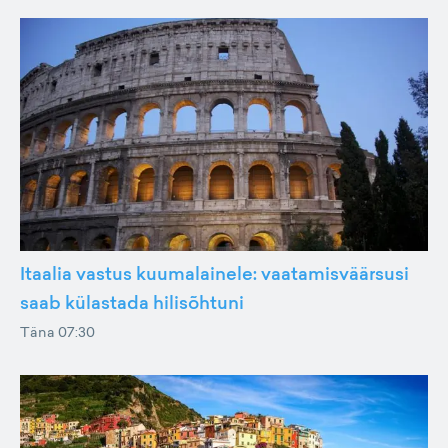
Itaalia vastus kuumalainele: vaatamisväärsusi
saab külastada hilisõhtuni
Täna 07:30