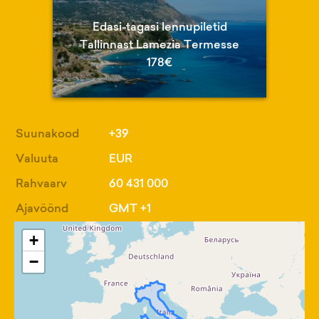
Edasi-tagasi lennupiletid
Tallinnast Lamezia Termesse
178€
Suunakood
+39
Valuuta
EUR
Rahvaarv
60 431 000
Ajavöönd
GMT +1
+
−