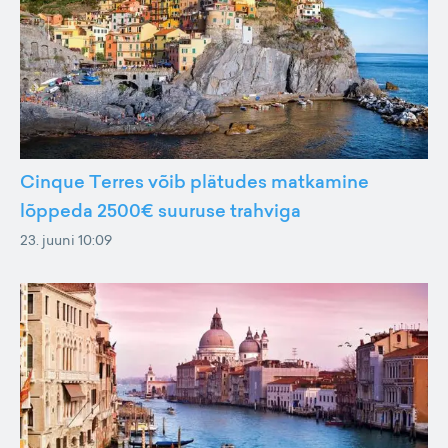
Cinque Terres võib plätudes matkamine
lõppeda 2500€ suuruse trahviga
23. juuni 10:09