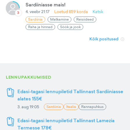
Sardiiniasse mais!
4. veebr 21:17
Loetud
859
korda
Katsk
3
Sardiinia
Matkamine
Reisiideed
Raha ja hinnad
Söök ja jook
Kõik positused
LENNUPAKKUMISED
Edasi-tagasi lennupiletid Tallinnast Sardiiniasse
alates 155€
3. aug 19:05
Sardiinia
Itaalia
Rannapuhkus
Edasi-tagasi lennupiletid Tallinnast Lamezia
Termesse 178€