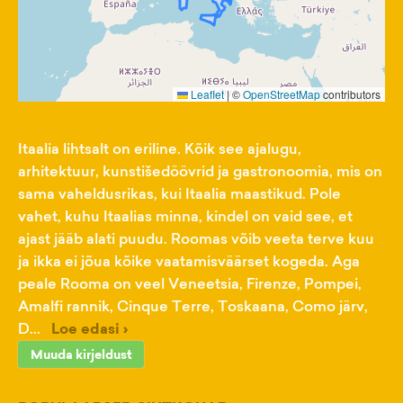
Leaflet
|
©
OpenStreetMap
contributors
Itaalia lihtsalt on eriline. Kõik see ajalugu,
arhitektuur, kunstišedöövrid ja gastronoomia, mis on
sama vaheldusrikas, kui Itaalia maastikud. Pole
vahet, kuhu Itaalias minna, kindel on vaid see, et
ajast jääb alati puudu. Roomas võib veeta terve kuu
ja ikka ei jõua kõike vaatamisväärset kogeda. Aga
peale Rooma on veel Veneetsia, Firenze, Pompei,
Amalfi rannik, Cinque Terre, Toskaana, Como järv,
D...
Loe edasi ›
Muuda kirjeldust