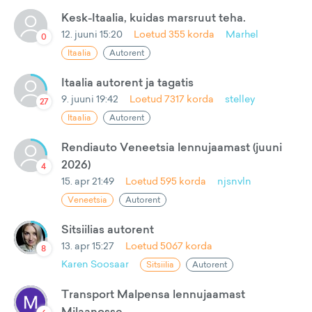
Kesk-Itaalia, kuidas marsruut teha.
12. juuni 15:20
Loetud
355
korda
Marhel
0
Itaalia
Autorent
Itaalia autorent ja tagatis
9. juuni 19:42
Loetud
7317
korda
stelley
27
Itaalia
Autorent
Rendiauto Veneetsia lennujaamast (juuni
2026)
4
15. apr 21:49
Loetud
595
korda
njsnvln
Veneetsia
Autorent
Sitsiilias autorent
13. apr 15:27
Loetud
5067
korda
8
Karen Soosaar
Sitsiilia
Autorent
Transport Malpensa lennujaamast
Milaanosse