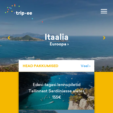
Itaalia
‹
›
Euroopa
›
HEAD PAKKUMISED
Veel ›
Edasi-tagasi lennupiletid
Tallinnast Sardiiniasse alates
155€