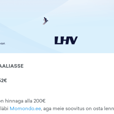
AALIASSE
52€
on hinnaga alla 200€
 läbi
Momondo.ee
, aga meie soovitus on osta lenn