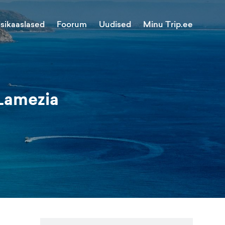
Minu Trip.ee
isikaaslased
Foorum
Uudised
 Lamezia