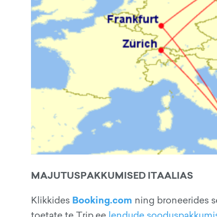
MAJUTUSPAKKUMISED ITAALIAS
Booking.com
Klikkides
ning broneerides s
toetate te Trip.ee
lendude sooduspakkumi