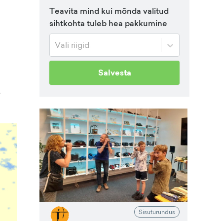
Teavita mind kui mõnda valitud
sihtkohta tuleb hea pakkumine
Vali riigid
Salvesta
s
Sisuturundus