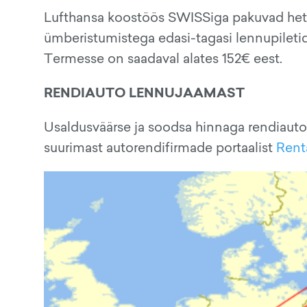
Lufthansa koostöös SWISSiga pakuvad hetke
ümberistumistega edasi-tagasi lennupiletid
Termesse on saadaval alates 152€ eest.
RENDIAUTO LENNUJAAMAST
Usaldusväärse ja soodsa hinnaga rendiauto
suurimast autorendifirmade portaalist
Rent