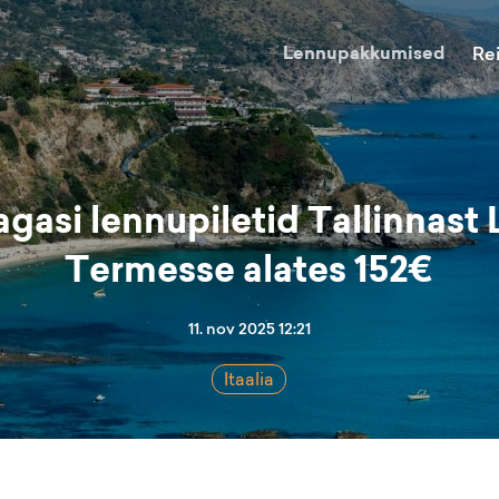
Lennupakkumised
Re
agasi lennupiletid Tallinnast
Termesse alates 152€
11. nov 2025 12:21
Itaalia