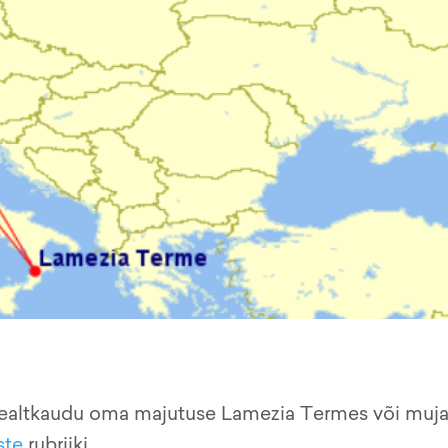
ealtkaudu oma majutuse Lamezia Termes või mujal 
ste
rubriiki.