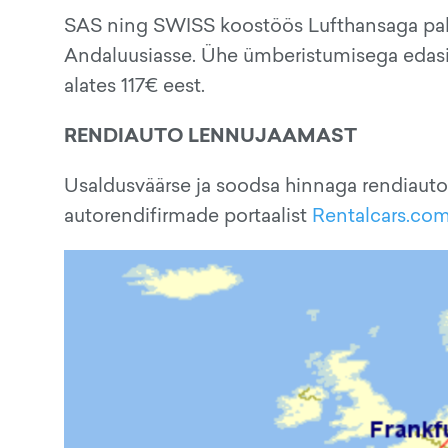
SAS ning SWISS koostöös Lufthansaga paku
Andaluusiasse. Ühe ümberistumisega edasi-
alates 117€ eest.
RENDIAUTO LENNUJAAMAST
Usaldusväärse ja soodsa hinnaga rendiauto
autorendifirmade portaalist
Rentalcars.co