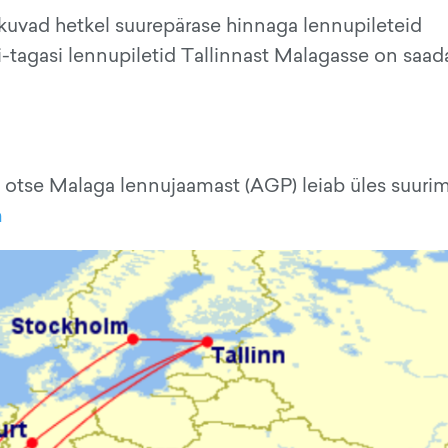
vad hetkel suurepärase hinnaga lennupileteid
tagasi lennupiletid Tallinnast Malagasse on saad
 otse Malaga lennujaamast (AGP) leiab üles suuri
m