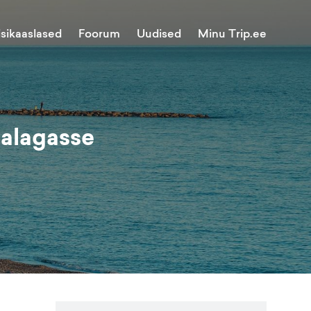
Minu Trip.ee
isikaaslased
Foorum
Uudised
Malagasse