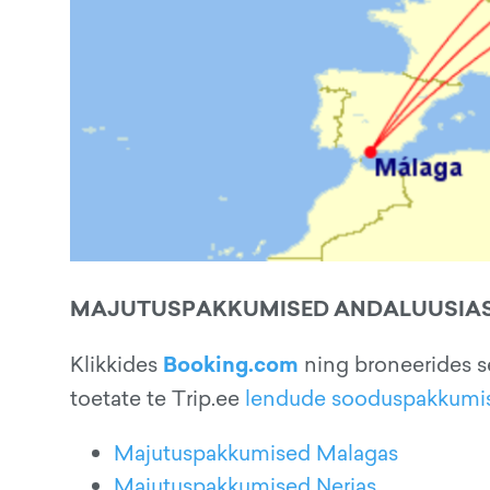
MAJUTUSPAKKUMISED ANDALUUSIA
Booking.com
Klikkides
ning broneerides s
toetate te Trip.ee
lendude sooduspakkumi
Majutuspakkumised Malagas
Majutuspakkumised Nerjas