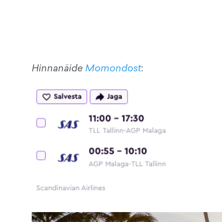
Hinnanäide
Momondost
: