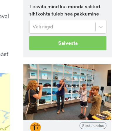
Teavita mind kui mõnda valitud
sihtkohta tuleb hea pakkumine
aval
Vali riigid
Salvesta
mast
Sisuturundus