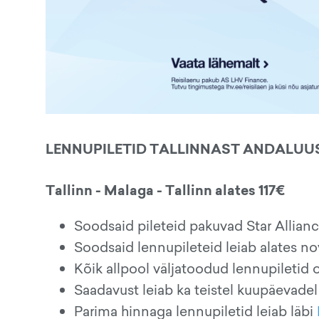
LENNUPILETID TALLINNAST ANDALUU
Tallinn - Malaga - Tallinn alates 117€
Soodsaid pileteid pakuvad Star Allianc
Soodsaid lennupileteid leiab alates no
Kõik allpool väljatoodud lennupiletid
Saadavust leiab ka teistel kuupäevadel
Parima hinnaga lennupiletid leiab läbi