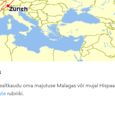
S
ealtkaudu oma majutuse Malagas või mujal Hispaa
ste
rubriiki.