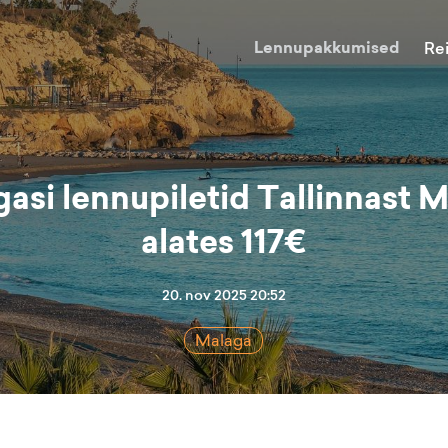
Lennupakkumised
Re
gasi lennupiletid Tallinnast 
alates 117€
20. nov 2025 20:52
Malaga