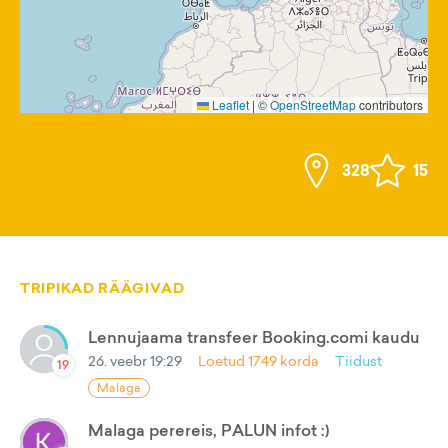
Leaflet
|
©
OpenStreetMap
contributors
328
15
TRIPIKAD RÄÄGIVAD
Lennujaama transfeer Booking.comi kaudu
26. veebr 19:29
Loetud
1749
korda
Tiidust
19
Malaga
Malaga perereis, PALUN infot :)