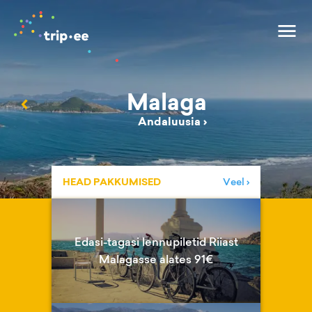
Malaga
‹
Andaluusia
›
HEAD PAKKUMISED
Veel ›
Edasi-tagasi lennupiletid Riiast
Malagasse alates 91€