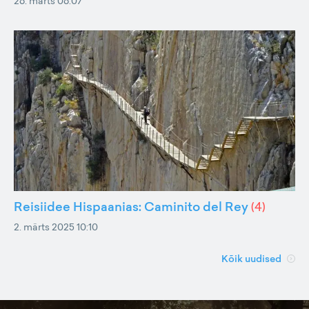
26. märts 06:07
Reisiidee Hispaanias: Caminito del Rey
(
4
)
2. märts 2025 10:10
Kõik uudised