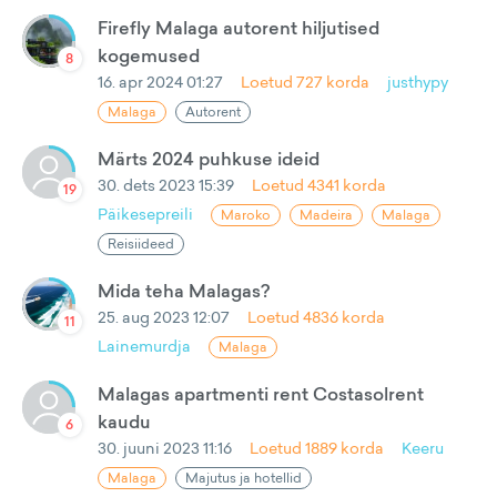
Firefly Malaga autorent hiljutised
kogemused
8
16. apr 2024 01:27
Loetud
727
korda
justhypy
Malaga
Autorent
Märts 2024 puhkuse ideid
30. dets 2023 15:39
Loetud
4341
korda
19
Päikesepreili
Maroko
Madeira
Malaga
Reisiideed
Mida teha Malagas?
25. aug 2023 12:07
Loetud
4836
korda
11
Lainemurdja
Malaga
Malagas apartmenti rent Costasolrent
kaudu
6
30. juuni 2023 11:16
Loetud
1889
korda
Keeru
Malaga
Majutus ja hotellid