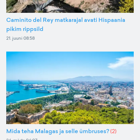
Caminito del Rey matkarajal avati Hispaania
pikim rippsild
21. juuni 08:58
Mida teha Malagas ja selle ümbruses?
(
2
)