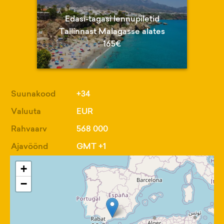
Edasi-tagasi lennupiletid
Tallinnast Malagasse alates
165€
Suunakood
+34
Valuuta
EUR
Rahvaarv
568 000
Ajavöönd
GMT +1
+
−