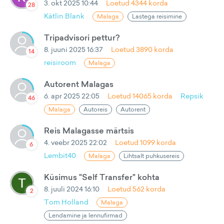
3. okt 2025 10:44
Loetud
4344
korda
28
Kätlin Blank
Malaga
Lastega reisimine
Tripadvisori pettur?
8. juuni 2025 16:37
Loetud
3890
korda
14
reisiroom
Malaga
Autorent Malagas
6. apr 2025 22:05
Loetud
14065
korda
Repsik
46
Malaga
Autoreis
Autorent
Reis Malagasse märtsis
4. veebr 2025 22:02
Loetud
1099
korda
6
Lembit40
Malaga
Lihtsalt puhkusereis
Küsimus "Self Transfer" kohta
8. juuli 2024 16:10
Loetud
562
korda
2
Tom Holland
Malaga
Lendamine ja lennufirmad