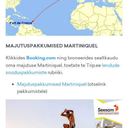
MAJUTUSPAKKUMISED MARTINIQUEL
Klikkides
Booking.com
ning broneerides sealtkaudu
oma majutuse Martiniquel, toetate te Trip.ee
lendude
sooduspakkumiste
rubriiki.
Majutuspakkumised Martiniquel
(otselink
pakkumistele)