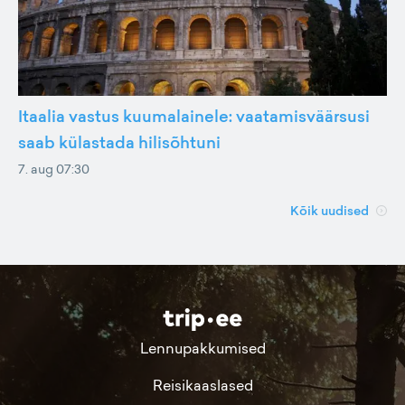
Itaalia vastus kuumalainele: vaatamisväärsusi
saab külastada hilisõhtuni
7. aug 07:30
Kõik uudised
Lennupakkumised
Reisikaaslased