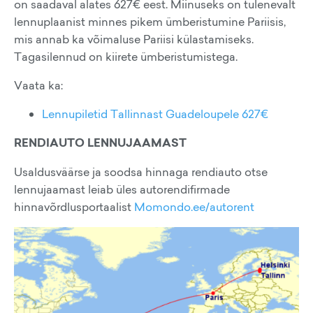
on saadaval alates 627€ eest. Miinuseks on tulenevalt
lennuplaanist minnes pikem ümberistumine Pariisis,
mis annab ka võimaluse Pariisi külastamiseks.
Tagasilennud on kiirete ümberistumistega.
Vaata ka:
Lennupiletid Tallinnast Guadeloupele 627€
RENDIAUTO LENNUJAAMAST
Usaldusväärse ja soodsa hinnaga rendiauto otse
lennujaamast leiab üles autorendifirmade
hinnavõrdlusportaalist
Momondo.ee/autorent