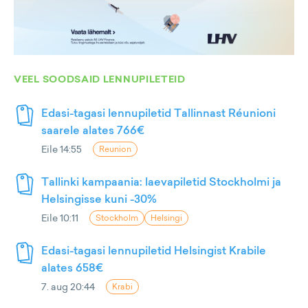
VEEL SOODSAID LENNUPILETEID
Edasi-tagasi lennupiletid Tallinnast Réunioni
saarele alates 766€
Eile 14:55
Reunion
Tallinki kampaania: laevapiletid Stockholmi ja
Helsingisse kuni -30%
Eile 10:11
Stockholm
Helsingi
Edasi-tagasi lennupiletid Helsingist Krabile
alates 658€
7. aug 20:44
Krabi