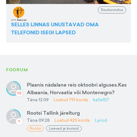
Sisuturundus
SELLES LINNAS UNUSTAVAD OMA
TELEFONID ISEGI LAPSED
FOORUM
Plaanis nädalane reis oktoobri alguses.Kas
Albaania, Horvaatia või Montenegro?
10
Täna 12:09
Loetud
791
korda
kalle157
Rootsi Tallink järelturg
Täna 09:28
Loetud
425
korda
Lyric6
1
Rootsi
Laevad ja kruiisid