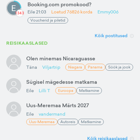
Booking.com promokood?
Eile 21:03
Loetud
76826
korda
Emmy006
1343
Voucherid ja piletid
Kõik postitused
REISIKAASLASED
Olen minemas Nicaraguasse
Täna
Viljartrip
Niagara
Panama
Söök ja jook
Sügisel mägedesse matkama
Eile
Lilli T
Euroopa
Matkamine
Uus-Meremaa Märts 2027
Eile
vandermand
Uus-Meremaa
Autoreis
Matkamine
Kõik reisikaaslased