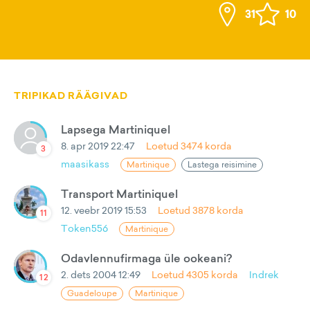
31
10
TRIPIKAD RÄÄGIVAD
Lapsega Martiniquel
8. apr 2019 22:47
Loetud
3474
korda
3
maasikass
Martinique
Lastega reisimine
Transport Martiniquel
12. veebr 2019 15:53
Loetud
3878
korda
11
Token556
Martinique
Odavlennufirmaga üle ookeani?
2. dets 2004 12:49
Loetud
4305
korda
Indrek
12
Guadeloupe
Martinique