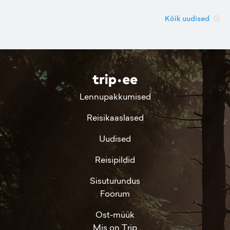
Kõik uudised
Lennupakkumised
Reisikaaslased
Uudised
Reisipildid
Sisuturundus
Foorum
Ost-müük
Mis on Trip