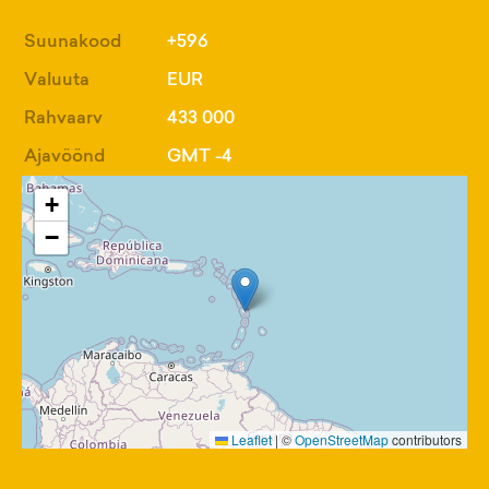
Suunakood
+596
Valuuta
EUR
Rahvaarv
433 000
Ajavöönd
GMT -4
+
−
Leaflet
|
©
OpenStreetMap
contributors