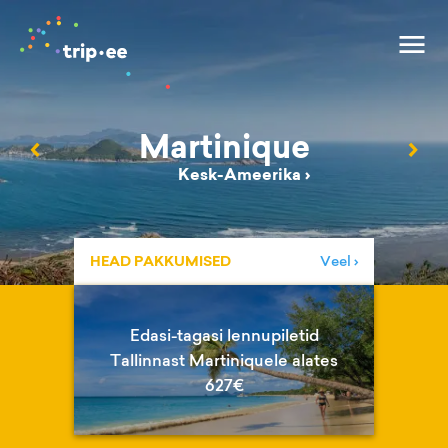
Martinique
‹
›
Kesk-Ameerika
›
HEAD PAKKUMISED
Veel ›
Edasi-tagasi lennupiletid
Tallinnast Martiniquele alates
627€