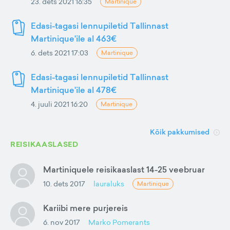
23. dets 2021 16:35
Martinique
Edasi-tagasi lennupiletid Tallinnast
Martinique'ile al 463€
6. dets 2021 17:03
Martinique
Edasi-tagasi lennupiletid Tallinnast
Martinique'ile al 478€
4. juuli 2021 16:20
Martinique
Kõik pakkumised
REISIKAASLASED
Martiniquele reisikaaslast 14-25 veebruar
10. dets 2017
lauraluks
Martinique
Kariibi mere purjereis
6. nov 2017
Marko Pomerants