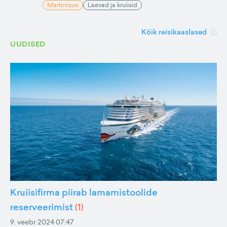
Martinique
Laevad ja kruiisid
Kõik reisikaaslased
UUDISED
Kruiisifirma piirab lamamistoolide
reserveerimist
(
1
)
9. veebr 2024 07:47