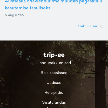
Austraalia odavlennufirma muudab pagasiriiuli
kasutamise tasuliseks
6. aug 07:46
Kõik uudised
Lennupakkumised
Reisikaaslased
Uudised
Reisipildid
Sisuturundus