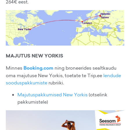
264€ eest.
MAJUTUS NEW YORKIS
Minnes
Booking.com
ning broneerides sealtkaudu
oma majutuse New Yorkis, toetate te Trip.ee
lendude
sooduspakkumiste
rubriiki.
Majutuspakkumised New Yorkis
(otselink
pakkumistele)