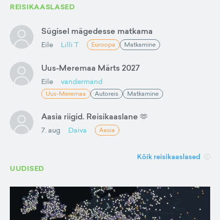
REISIKAASLASED
Sügisel mägedesse matkama
Eile
Lilli T
Euroopa
Matkamine
Uus-Meremaa Märts 2027
Eile
vandermand
Uus-Meremaa
Autoreis
Matkamine
Aasia riigid. Reisikaaslane 🫶
7. aug
Daiva
Aasia
Kõik reisikaaslased
UUDISED