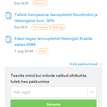
Eile 14:55
Reunion
Tallinki kampaania: laevapiletid Stockholmi ja
Helsingisse kuni -30%
Eile 10:11
Stockholm
Helsingi
Edasi-tagasi lennupiletid Helsingist Krabile
alates 658€
7. aug 20:44
Krabi
Kõik pakkumised
Teavita mind kui mõnda valitud sihtkohta
tuleb hea pakkumine
Vali riigid
Salvesta