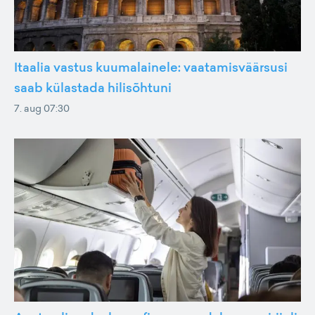
Itaalia vastus kuumalainele: vaatamisväärsusi
saab külastada hilisõhtuni
7. aug 07:30