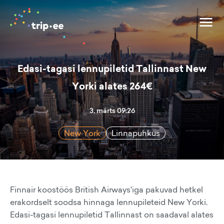
Edasi-tagasi lennupiletid Tallinnast New
Yorki alates 264€
3. märts 09:26
New York
Linnapuhkus
Finnair koostöös British Airways'iga pakuvad hetkel
erakordselt soodsa hinnaga lennupileteid New Yorki.
Edasi-tagasi lennupiletid Tallinnast on saadaval alates