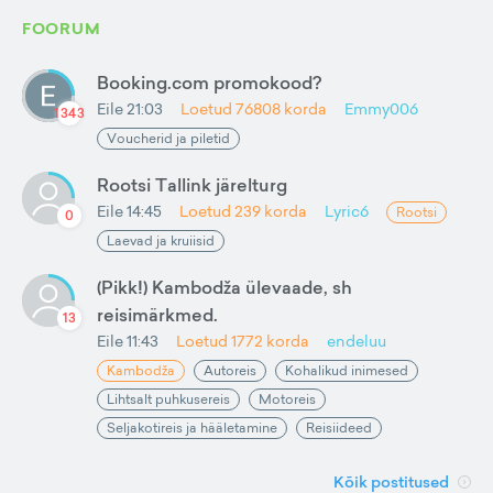
FOORUM
Booking.com promokood?
Eile 21:03
Loetud
76808
korda
Emmy006
1343
Voucherid ja piletid
Rootsi Tallink järelturg
Eile 14:45
Loetud
239
korda
Lyric6
Rootsi
0
Laevad ja kruiisid
(Pikk!) Kambodža ülevaade, sh
reisimärkmed.
13
Eile 11:43
Loetud
1772
korda
endeluu
Kambodža
Autoreis
Kohalikud inimesed
Lihtsalt puhkusereis
Motoreis
Seljakotireis ja hääletamine
Reisiideed
Kõik postitused