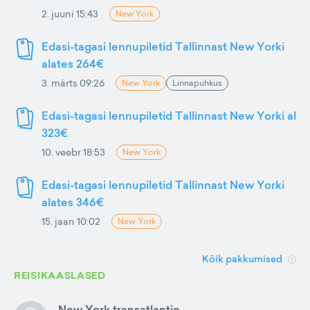
2. juuni 15:43
New York
Edasi-tagasi lennupiletid Tallinnast New Yorki
alates 264€
3. märts 09:26
New York
Linnapuhkus
Edasi-tagasi lennupiletid Tallinnast New Yorki al
323€
10. veebr 18:53
New York
Edasi-tagasi lennupiletid Tallinnast New Yorki
alates 346€
15. jaan 10:02
New York
Kõik pakkumised
REISIKAASLASED
New York transatlantic