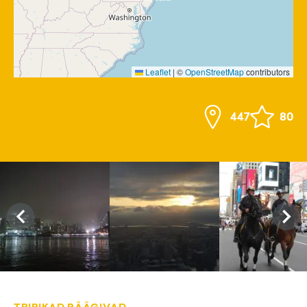
Leaflet
|
©
OpenStreetMap
contributors
447
80