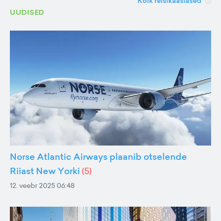
Kõik reisikaaslased
UUDISED
Norse Atlantic Airways plaanib otselende
Riiast New Yorki
(
5
)
12. veebr 2025 06:48