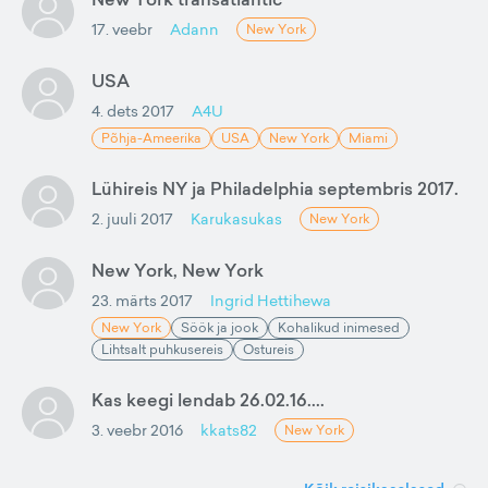
17. veebr
Adann
New York
USA
4. dets 2017
A4U
Põhja-Ameerika
USA
New York
Miami
Lühireis NY ja Philadelphia septembris 2017.
2. juuli 2017
Karukasukas
New York
New York, New York
23. märts 2017
Ingrid Hettihewa
New York
Söök ja jook
Kohalikud inimesed
Lihtsalt puhkusereis
Ostureis
Kas keegi lendab 26.02.16....
3. veebr 2016
kkats82
New York