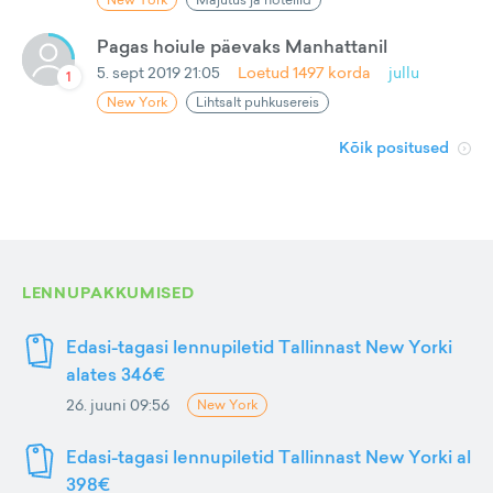
Pagas hoiule päevaks Manhattanil
5. sept 2019 21:05
Loetud
1497
korda
jullu
1
New York
Lihtsalt puhkusereis
Kõik positused
LENNUPAKKUMISED
Edasi-tagasi lennupiletid Tallinnast New Yorki
alates 346€
26. juuni 09:56
New York
Edasi-tagasi lennupiletid Tallinnast New Yorki al
398€