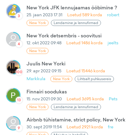
New York JFK lennujaamas ööbimine ?
25. jaan 2023 17:31
Loetud
589
korda
robert
3
New York
Lendamine ja lennufirmad
New York detsembris - soovitusi
12. okt 2022 09:48
Loetud
1486
korda
jeelts
4
New York
Juulis New Yorki
29. apr 2022 09:15
Loetud
15446
korda
100
Markkula
New York
Lihtsalt puhkusereis
Finnairi soodukas
15. nov 2021 09:30
Loetud
3695
korda
Pets
13
New York
Lendamine ja lennufirmad
Airbnb tühistamine, strict policy, New York
30. sept 2019 11:54
Loetud
2921
korda
fre
9
New York
Majutus ja hotellid