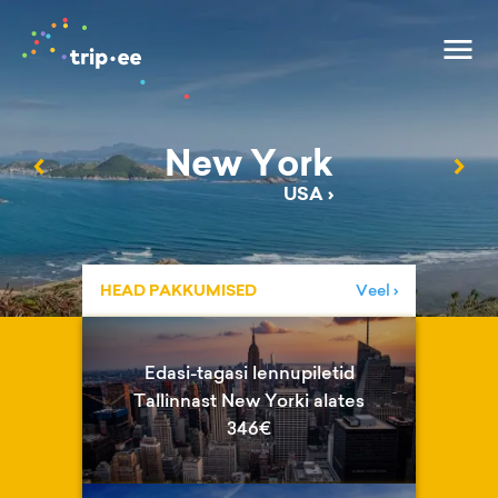
New York
‹
›
USA
›
HEAD PAKKUMISED
Veel ›
Edasi-tagasi lennupiletid
Tallinnast New Yorki alates
346€