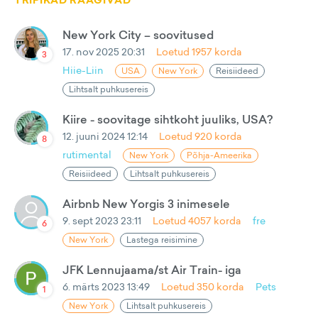
TRIPIKAD RÄÄGIVAD
New York City – soovitused
17. nov 2025 20:31
Loetud
1957
korda
3
Hiie-Liin
USA
New York
Reisiideed
Lihtsalt puhkusereis
Kiire - soovitage sihtkoht juuliks, USA?
12. juuni 2024 12:14
Loetud
920
korda
8
rutimental
New York
Põhja-Ameerika
Reisiideed
Lihtsalt puhkusereis
Airbnb New Yorgis 3 inimesele
9. sept 2023 23:11
Loetud
4057
korda
fre
6
New York
Lastega reisimine
JFK Lennujaama/st Air Train- iga
6. märts 2023 13:49
Loetud
350
korda
Pets
1
New York
Lihtsalt puhkusereis