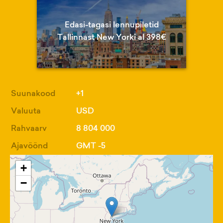
Edasi-tagasi lennupiletid
Tallinnast New Yorki al 398€
Suunakood
+1
Valuuta
USD
Rahvaarv
8 804 000
Ajavöönd
GMT -5
+
−