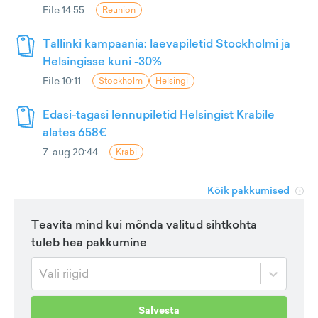
Eile 14:55
Reunion
Tallinki kampaania: laevapiletid Stockholmi ja
Helsingisse kuni -30%
Eile 10:11
Stockholm
Helsingi
Edasi-tagasi lennupiletid Helsingist Krabile
alates 658€
7. aug 20:44
Krabi
Kõik pakkumised
Teavita mind kui mõnda valitud sihtkohta
tuleb hea pakkumine
Vali riigid
Salvesta