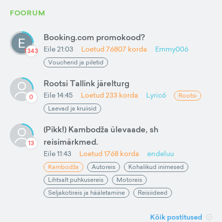
FOORUM
Booking.com promokood?
Eile 21:03
Loetud
76807
korda
Emmy006
1343
Voucherid ja piletid
Rootsi Tallink järelturg
Eile 14:45
Loetud
233
korda
Lyric6
Rootsi
0
Laevad ja kruiisid
(Pikk!) Kambodža ülevaade, sh
reisimärkmed.
13
Eile 11:43
Loetud
1768
korda
endeluu
Kambodža
Autoreis
Kohalikud inimesed
Lihtsalt puhkusereis
Motoreis
Seljakotireis ja hääletamine
Reisiideed
Kõik postitused