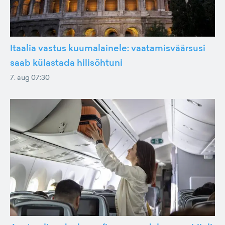
Itaalia vastus kuumalainele: vaatamisväärsusi
saab külastada hilisõhtuni
7. aug 07:30