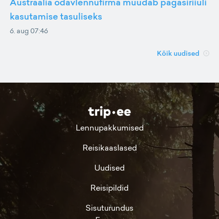
Austraalia odavlennufirma muudab pagasiriiuli
kasutamise tasuliseks
6. aug 07:46
Kõik uudised
Lennupakkumised
Reisikaaslased
Uudised
Reisipildid
Sisuturundus