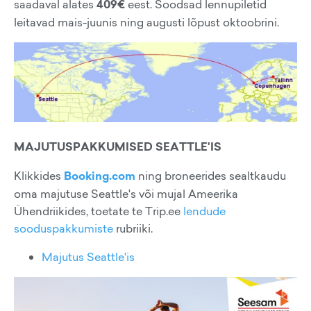
saadaval alates
409€
eest. Soodsad lennupiletid
leitavad mais-juunis ning augusti lõpust oktoobrini.
MAJUTUSPAKKUMISED SEATTLE'IS
Klikkides
Booking.com
ning broneerides sealtkaudu
oma majutuse Seattle's või mujal Ameerika
Ühendriikides, toetate te Trip.ee
lendude
sooduspakkumiste
rubriiki.
Majutus Seattle'is