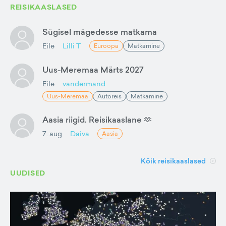
REISIKAASLASED
Sügisel mägedesse matkama
Eile
Lilli T
Euroopa
Matkamine
Uus-Meremaa Märts 2027
Eile
vandermand
Uus-Meremaa
Autoreis
Matkamine
Aasia riigid. Reisikaaslane 🫶
7. aug
Daiva
Aasia
Kõik reisikaaslased
UUDISED