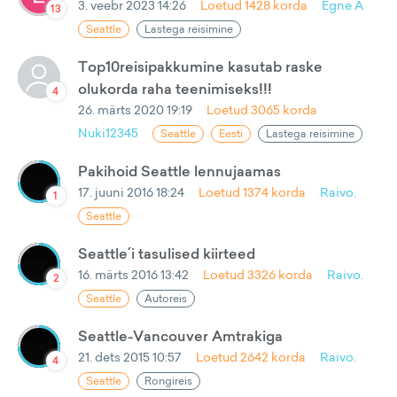
3. veebr 2023 14:26
Loetud
1428
korda
Egne A
13
Seattle
Lastega reisimine
Top10reisipakkumine kasutab raske
olukorda raha teenimiseks!!!
4
26. märts 2020 19:19
Loetud
3065
korda
Nuki12345
Seattle
Eesti
Lastega reisimine
Pakihoid Seattle lennujaamas
17. juuni 2016 18:24
Loetud
1374
korda
Raivo.
1
Seattle
Seattle´i tasulised kiirteed
16. märts 2016 13:42
Loetud
3326
korda
Raivo.
2
Seattle
Autoreis
Seattle-Vancouver Amtrakiga
21. dets 2015 10:57
Loetud
2642
korda
Raivo.
4
Seattle
Rongireis