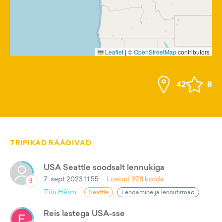
Leaflet
|
©
OpenStreetMap
contributors
42
8
TRIPIKAD RÄÄGIVAD
USA Seattle soodsalt lennukiga
7. sept 2023 11:55
Loetud
978
korda
3
Tiiu Härm
Seattle
Lendamine ja lennufirmad
Reis lastega USA-sse