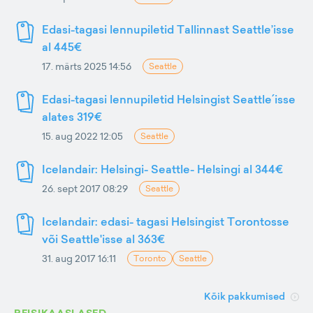
Edasi-tagasi lennupiletid Tallinnast Seattle’isse
al 445€
17. märts 2025 14:56
Seattle
Edasi-tagasi lennupiletid Helsingist Seattle´isse
alates 319€
15. aug 2022 12:05
Seattle
Icelandair: Helsingi- Seattle- Helsingi al 344€
26. sept 2017 08:29
Seattle
Icelandair: edasi- tagasi Helsingist Torontosse
või Seattle'isse al 363€
31. aug 2017 16:11
Toronto
Seattle
Kõik pakkumised