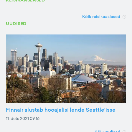
REISIKAASLASED
Kõik reisikaaslased
UUDISED
Finnair alustab hooajalisi lende Seattle’isse
11. dets 2021 09:16
Kõik uudised