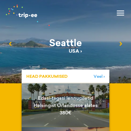
Seattle
‹
›
USA
›
HEAD PAKKUMISED
Veel ›
Edasi-tagasi lennupiletid
Helsingist Orlandosse alates
380€