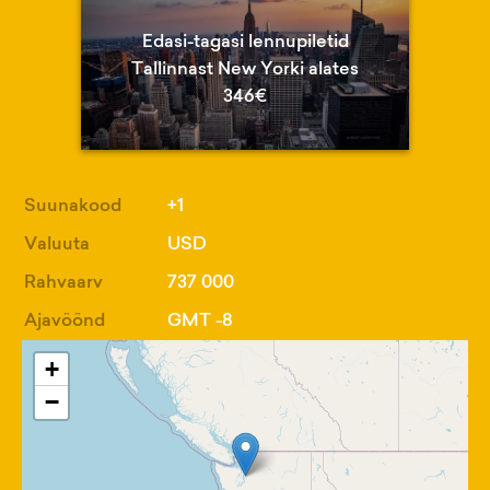
Edasi-tagasi lennupiletid
Tallinnast New Yorki alates
346€
Suunakood
+1
Valuuta
USD
Rahvaarv
737 000
Ajavöönd
GMT -8
+
−