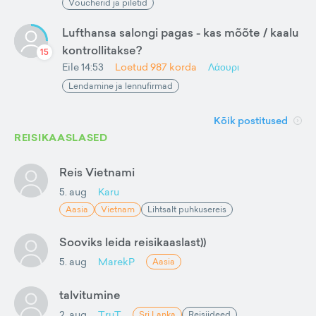
Voucherid ja piletid
Lufthansa salongi pagas - kas mõõte / kaalu
kontrollitakse?
15
Eile 14:53
Loetud
987
korda
Λάουρι
Lendamine ja lennufirmad
Kõik postitused
REISIKAASLASED
Reis Vietnami
5. aug
Karu
Aasia
Vietnam
Lihtsalt puhkusereis
Sooviks leida reisikaaslast))
5. aug
MarekP
Aasia
talvitumine
2. aug
TruT
Sri Lanka
Reisiideed