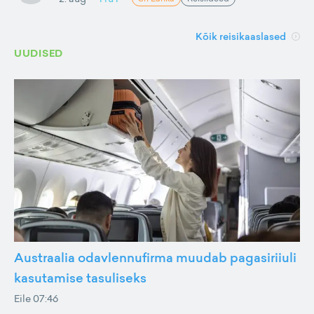
Kõik reisikaaslased
UUDISED
Austraalia odavlennufirma muudab pagasiriiuli
kasutamise tasuliseks
Eile 07:46