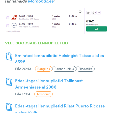
Hinnanäide
Momondo.ee
:
VEEL SOODSAID LENNUPILETEID
Emiratesi lennupiletid Helsingist Taisse alates
659€
Eile 20:43
Bangkok
Rannapuhkus
Eksootika
Edasi-tagasi lennupiletid Tallinnast
Armeeniasse al 208€
Eile 17:04
Armeenia
Edasi-tagasi lennupiletid Riiast Puerto Ricosse
alates 633€