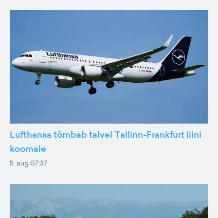
Lufthansa tõmbab talvel Tallinn-Frankfurt liini
koomale
5. aug 07:37