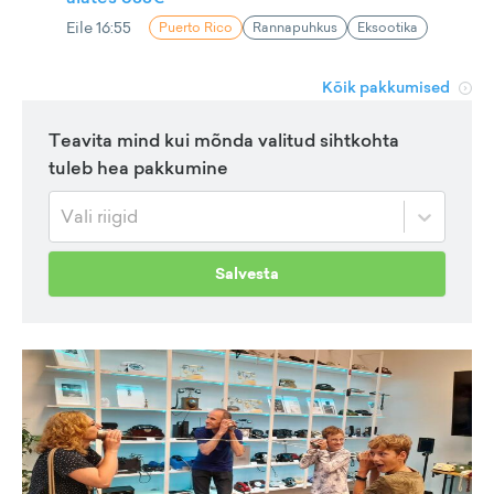
Eile 16:55
Puerto Rico
Rannapuhkus
Eksootika
Kõik pakkumised
Teavita mind kui mõnda valitud sihtkohta
tuleb hea pakkumine
Vali riigid
Salvesta