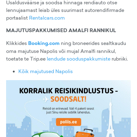
Usaldusväärse ja soodsa hinnaga rendiauto otse
lennujaamast leiab üles suurimast autorendifirmade
portaalist
Rentalcars.com
MAJUTUSPAKKUMISED AMALFI RANNIKUL
Klikkides
Booking.com
ning broneerides sealtkaudu
oma majutuse Napolis või mujal Amalfi rannikul,
toetate te Trip.ee
lendude sooduspakkumiste
rubriiki.
Kõik majutused Napolis