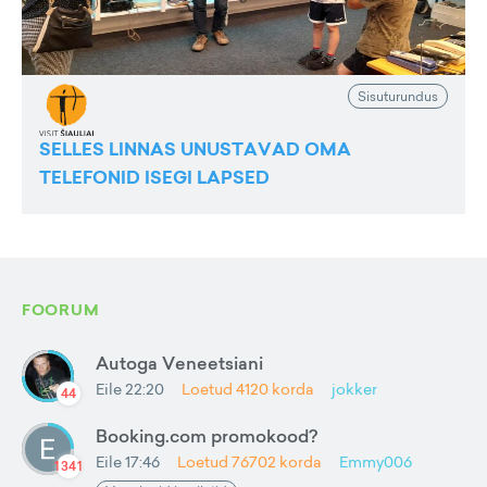
Sisuturundus
SELLES LINNAS UNUSTAVAD OMA
TELEFONID ISEGI LAPSED
FOORUM
Autoga Veneetsiani
Eile 22:20
Loetud
4120
korda
jokker
44
Booking.com promokood?
Eile 17:46
Loetud
76702
korda
Emmy006
1341