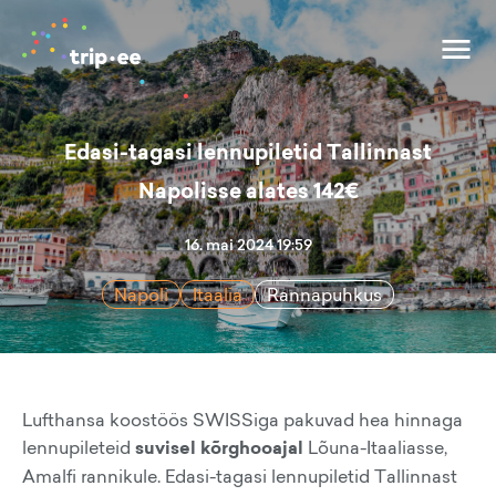
Edasi-tagasi lennupiletid Tallinnast
Napolisse alates 142€
16. mai 2024 19:59
Napoli
Itaalia
Rannapuhkus
Lufthansa koostöös SWISSiga pakuvad hea hinnaga
lennupileteid
suvisel kõrghooajal
Lõuna-Itaaliasse,
Amalfi rannikule. Edasi-tagasi lennupiletid Tallinnast