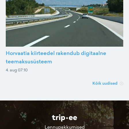
Horvaatia kiirteedel rakendub digitaalne
teemaksusüsteem
4. aug 07:10
Kõik uudised
Lennupakkumised