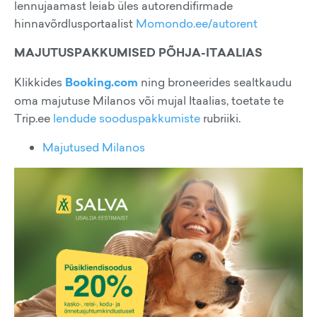
lennujaamast leiab üles autorendifirmade
hinnavõrdlusportaalist
Momondo.ee/autorent
MAJUTUSPAKKUMISED PÕHJA-ITAALIAS
Klikkides
Booking.com
ning broneerides sealtkaudu
oma majutuse Milanos või mujal Itaalias, toetate te
Trip.ee
lendude sooduspakkumiste
rubriiki.
Majutused Milanos