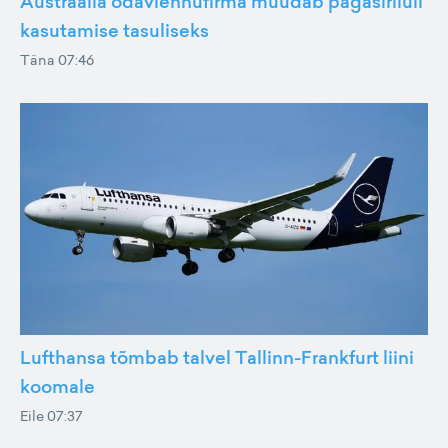
Austraalia odavlennufirma muudab pagasiriiuli
kasutamise tasuliseks
Täna 07:46
Lufthansa tõmbab talvel Tallinn-Frankfurt liini
koomale
Eile 07:37