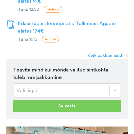
alates 91€
Täna 12:32
Malaga
Edasi-tagasi lennupiletid Tallinnast Agadiri
alates 174€
Täna 11:16
Agadir
Kõik pakkumised
Teavita mind kui mõnda valitud sihtkohta
tuleb hea pakkumine
Vali riigid
Salvesta