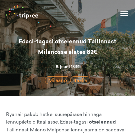
Edasi-tagasi otselennud Tallinnast
Milanosse alates 82€
8. juuni 18:14
Milaano
Itaalia
Ryanair pakub hetkel suurepärase hinnaga
lennupileteid Itaaliasse. Edasi-tagasi
otselennud
Tallinnast Milano Malpensa lennujaama on saadaval