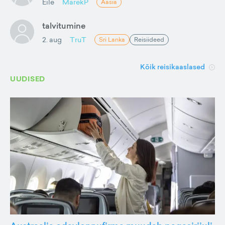
Eile
MarekP
Aasia
talvitumine
2. aug
TruT
Sri Lanka
Reisiideed
Kõik reisikaaslased
UUDISED