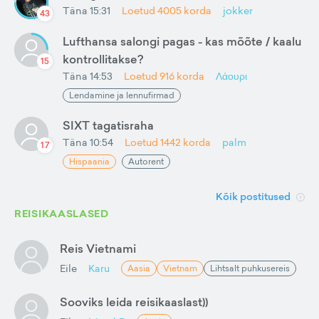
Täna 15:31
Loetud
4005
korda
jokker
43
Lufthansa salongi pagas - kas mõõte / kaalu
kontrollitakse?
15
Täna 14:53
Loetud
916
korda
Λάουρι
Lendamine ja lennufirmad
SIXT tagatisraha
Täna 10:54
Loetud
1442
korda
palm
17
Hispaania
Autorent
Kõik postitused
REISIKAASLASED
Reis Vietnami
Eile
Karu
Aasia
Vietnam
Lihtsalt puhkusereis
Sooviks leida reisikaaslast))