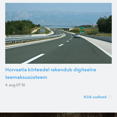
Horvaatia kiirteedel rakendub digitaalne
teemaksusüsteem
4. aug 07:10
Kõik uudised