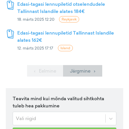
Edasi-tagasi lennupiletid otselendudele
Tallinnast Islandile alates 184€
18. märts 2025 12:20
Reykjavik
Edasi-tagasi lennupiletid Tallinnast Islandile
alates 162€
12. märts 2025 17:17
Island
‹ Eelmine
Järgmine ›
Teavita mind kui mõnda valitud sihtkohta
tuleb hea pakkumine
Vali riigid