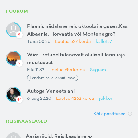
FOORUM
Plaanis nädalane reis oktoobri alguses.Kas
Albaania, Horvaatia või Montenegro?
9
Täna 00:36
Loetud
527
korda
kalle157
Wizz - refund tulenevalt oluliselt lennuaja
muutusest
2
Eile 11:32
Loetud
656
korda
Sugram
Lendamine ja lennufirmad
Autoga Veneetsiani
6. aug 22:20
Loetud
4262
korda
jokker
44
Kõik postitused
REISIKAASLASED
Aasia riigid. Reisikaaslane 🫶