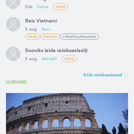
Eile
Daiva
Aasia
Reis Vietnami
5. aug
Karu
Aasia
Vietnam
Lihtsalt puhkusereis
Sooviks leida reisikaaslast))
5. aug
MarekP
Aasia
Kõik reisikaaslased
UUDISED