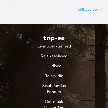
Kõik uudised
Lennupakkumised
Reisikaaslased
Uudised
Reisipildid
Sisuturundus
Foorum
Ost-müük
Mis on Trip