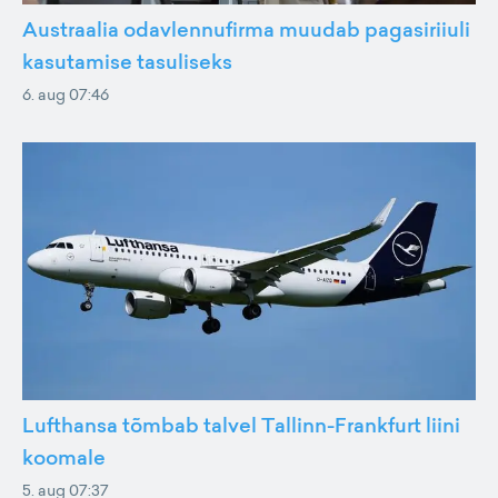
Austraalia odavlennufirma muudab pagasiriiuli
kasutamise tasuliseks
6. aug 07:46
Lufthansa tõmbab talvel Tallinn-Frankfurt liini
koomale
5. aug 07:37