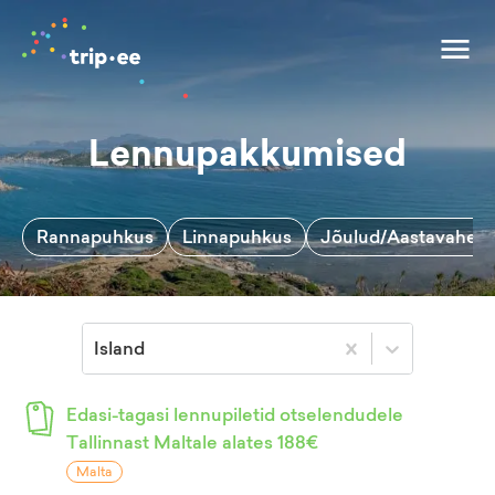
Lennupakkumised
Rannapuhkus
Linnapuhkus
Jõulud/Aastavahetu
Island
Edasi-tagasi lennupiletid otselendudele
Tallinnast Maltale alates 188€
Malta