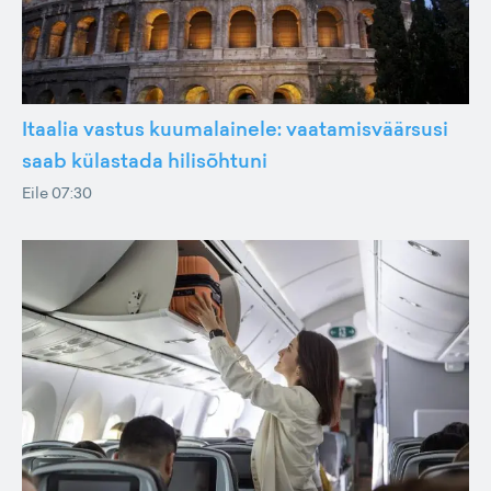
Itaalia vastus kuumalainele: vaatamisväärsusi
saab külastada hilisõhtuni
Eile 07:30