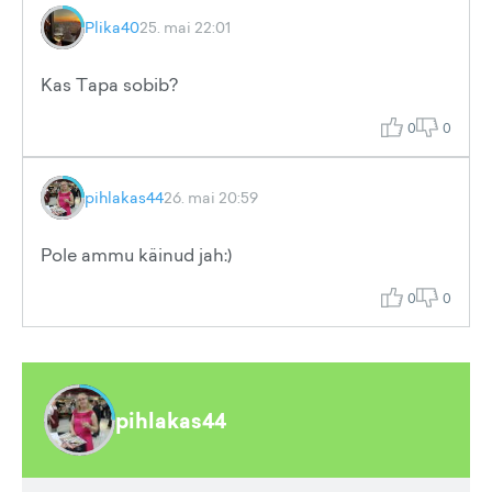
Plika40
25. mai 22:01
Kas Tapa sobib?
0
0
pihlakas44
26. mai 20:59
Pole ammu käinud jah:)
0
0
pihlakas44