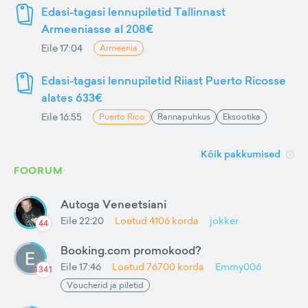
Edasi-tagasi lennupiletid Tallinnast
Armeeniasse al 208€
Eile 17:04
Armeenia
Edasi-tagasi lennupiletid Riiast Puerto Ricosse
alates 633€
Eile 16:55
Puerto Rico
Rannapuhkus
Eksootika
Kõik pakkumised
FOORUM
Autoga Veneetsiani
Eile 22:20
Loetud
4106
korda
jokker
44
Booking.com promokood?
Eile 17:46
Loetud
76700
korda
Emmy006
1341
Voucherid ja piletid