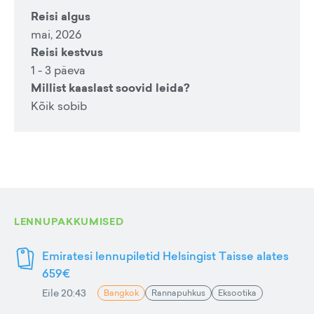
Reisi algus
mai, 2026
Reisi kestvus
1 - 3 päeva
Millist kaaslast soovid leida?
Kõik sobib
LENNUPAKKUMISED
Emiratesi lennupiletid Helsingist Taisse alates
659€
Eile 20:43
Bangkok
Rannapuhkus
Eksootika