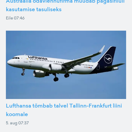
Austraalia odavlennufirma muudab pagasiriiuli
kasutamise tasuliseks
Eile 07:46
Lufthansa tõmbab talvel Tallinn-Frankfurt liini
koomale
5. aug 07:37