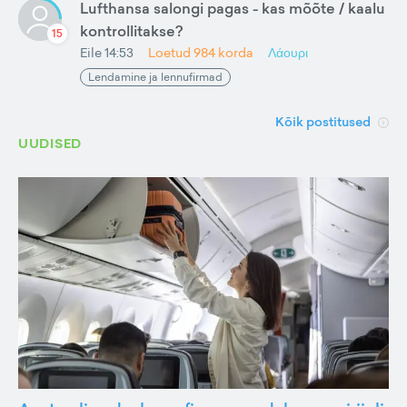
Lufthansa salongi pagas - kas mõõte / kaalu
kontrollitakse?
15
Eile 14:53
Loetud
984
korda
Λάουρι
Lendamine ja lennufirmad
Kõik postitused
UUDISED