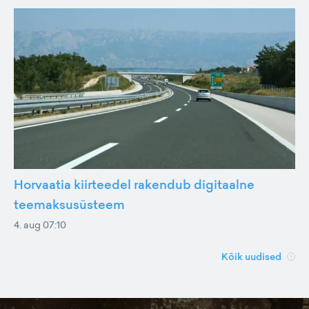
Horvaatia kiirteedel rakendub digitaalne
teemaksusüsteem
4. aug 07:10
Kõik uudised