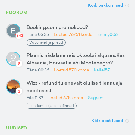
Kõik pakkumised
FOORUM
Booking.com promokood?
Täna 05:35
Loetud
76751
korda
Emmy006
1342
Voucherid ja piletid
Plaanis nädalane reis oktoobri alguses.Kas
Albaania, Horvaatia või Montenegro?
9
Täna 00:36
Loetud
570
korda
kalle157
Wizz - refund tulenevalt oluliselt lennuaja
muutusest
2
Eile 11:32
Loetud
675
korda
Sugram
Lendamine ja lennufirmad
Kõik postitused
UUDISED