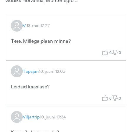
Sobiks Horvaatia, Montenegro ...
V.
13. mai 17:27
Tere. Millega plaan minna?
0
0
Tapsjan
10. juuni 12:06
Leidsid kaaslase?
0
0
Viljartrip
10. juuni 19:34