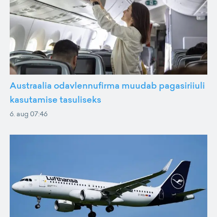
Austraalia odavlennufirma muudab pagasiriiuli
kasutamise tasuliseks
6. aug 07:46