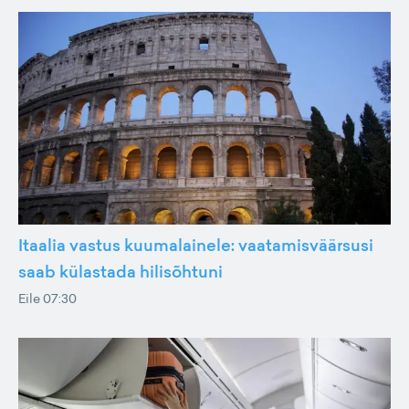
Itaalia vastus kuumalainele: vaatamisväärsusi
saab külastada hilisõhtuni
Eile 07:30