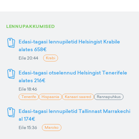
LENNUPAKKUMISED
Edasi-tagasi lennupiletid Helsingist Krabile
alates 658€
Eile 20:44
Krabi
Edasi-tagasi otselennud Helsingist Tenerifele
alates 216€
Eile 18:46
Tenerife
Hispaania
Kanaari saared
Rannapuhkus
Edasi-tagasi lennupiletid Tallinnast Marrakechi
al 174€
Eile 15:36
Maroko