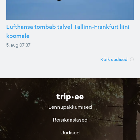
Lufthansa tõmbab talvel Tallinn-Frankfurt liini
koomale
5. aug 07:37
Kõik uudised
Lennupakkumised
Reisikaaslased
Uudised