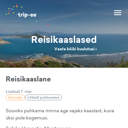
Reisikaaslased
Vaata kõiki kuulutusi ›
Reisikaaslane
Lisatud
7. mai
Euroopa
Lihtsalt puhkusereis
Sooviks puhkama minna aga vajaks kaaslast, kuna
üksi pole kogemusi.