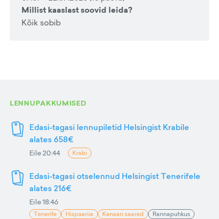
Millist kaaslast soovid leida?
Kõik sobib
LENNUPAKKUMISED
Edasi-tagasi lennupiletid Helsingist Krabile
alates 658€
Eile 20:44
Krabi
Edasi-tagasi otselennud Helsingist Tenerifele
alates 216€
Eile 18:46
Tenerife
Hispaania
Kanaari saared
Rannapuhkus