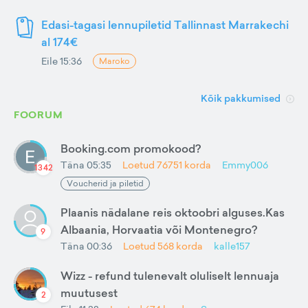
Edasi-tagasi lennupiletid Tallinnast Marrakechi
al 174€
Eile 15:36
Maroko
Kõik pakkumised
FOORUM
Booking.com promokood?
Täna 05:35
Loetud
76751
korda
Emmy006
1342
Voucherid ja piletid
Plaanis nädalane reis oktoobri alguses.Kas
Albaania, Horvaatia või Montenegro?
9
Täna 00:36
Loetud
568
korda
kalle157
Wizz - refund tulenevalt oluliselt lennuaja
muutusest
2