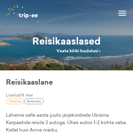
Reisikaaslased
Vaata kõiki kuulutusi ›
Reisikaaslane
Lisatud
8. mai
Ukraina
Autoreis
Läheme selle aasta juulis järjekordsele Ukraina
Karpaatide reisile 2 autoga. Ühes autos 1-2 kohta vaba.
Kellel huvi Anna märku.