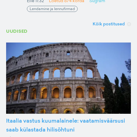
Eile 11:32
Loetud
674
korda
Sugram
Lendamine ja lennufirmad
Kõik postitused
UUDISED
Itaalia vastus kuumalainele: vaatamisväärsusi
saab külastada hilisõhtuni