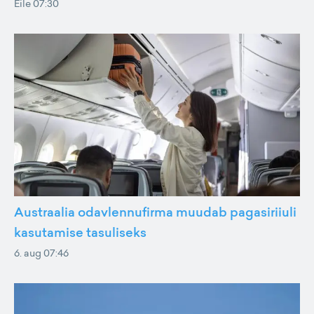
Eile 07:30
Austraalia odavlennufirma muudab pagasiriiuli
kasutamise tasuliseks
6. aug 07:46