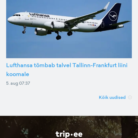
Lufthansa tõmbab talvel Tallinn-Frankfurt liini
koomale
5. aug 07:37
Kõik uudised