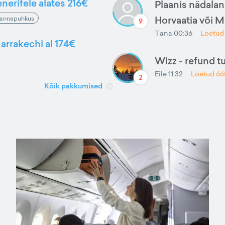
nerifele alates 216€
Plaanis nädalan
Horvaatia või 
annapuhkus
9
Täna 00:36
Loetu
arrakechi al 174€
Wizz - refund t
Eile 11:32
Loetud
66
2
Kõik pakkumised