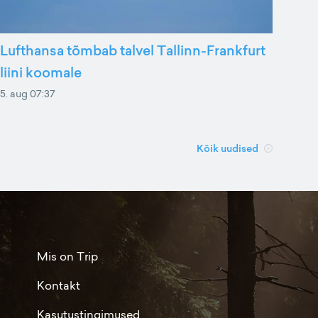
Lufthansa tõmbab talvel Tallinn-Frankfurt
liini koomale
5. aug 07:37
Kõik uudised
Mis on Trip
Kontakt
Kasutustingimused