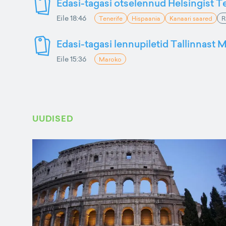
Edasi-tagasi otselennud Helsingist Te
Eile 18:46
Tenerife
Hispaania
Kanaari saared
R
Edasi-tagasi lennupiletid Tallinnast M
Eile 15:36
Maroko
UUDISED