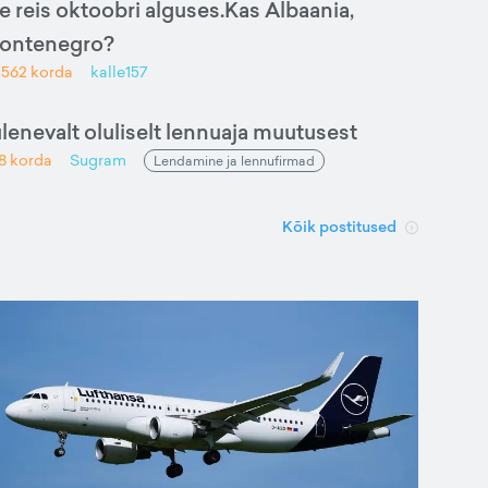
e reis oktoobri alguses.Kas Albaania,
Montenegro?
d
562
korda
kalle157
ulenevalt oluliselt lennuaja muutusest
8
korda
Sugram
Lendamine ja lennufirmad
Kõik postitused