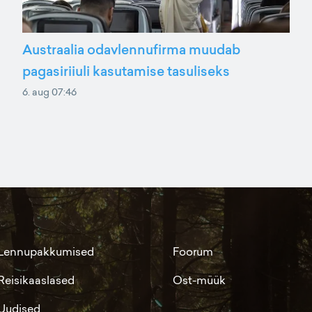
Austraalia odavlennufirma muudab
pagasiriiuli kasutamise tasuliseks
6. aug 07:46
Lennupakkumised
Foorum
Reisikaaslased
Ost-müük
Uudised