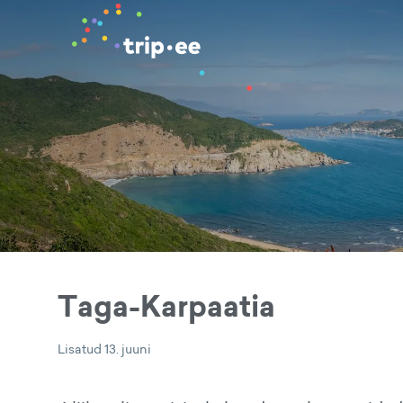
Taga-Karpaatia
Lisatud
13. juuni