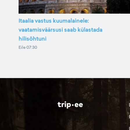
Itaalia vastus kuumalainele:
vaatamisväärsusi saab külastada
hilisõhtuni
Eile 07:30