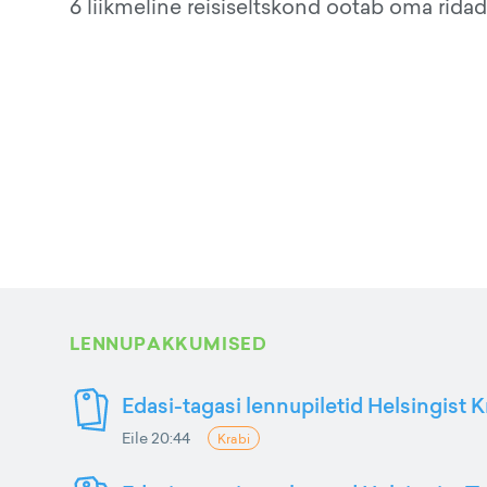
6 liikmeline reisiseltskond ootab oma ridade
LENNUPAKKUMISED
Edasi-tagasi lennupiletid Helsingist K
Eile 20:44
Krabi