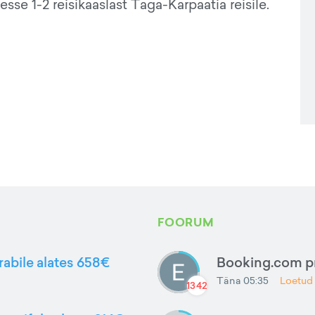
sse 1-2 reisikaaslast Taga-Karpaatia reisile.
FOORUM
rabile alates 658€
Booking.com 
Täna 05:35
Loetud
1342