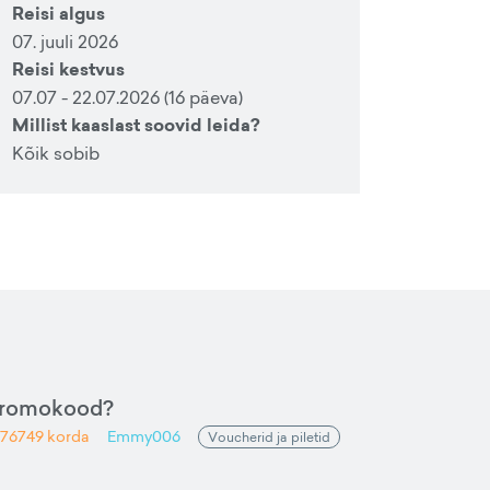
Reisi algus
07. juuli 2026
Reisi kestvus
07.07 - 22.07.2026 (16 päeva)
Millist kaaslast soovid leida?
Kõik sobib
promokood?
76749
korda
Emmy006
Voucherid ja piletid