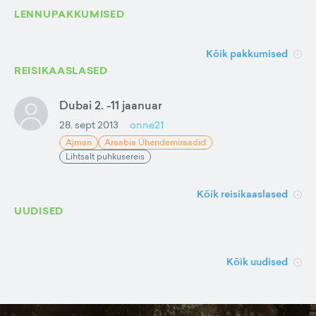
LENNUPAKKUMISED
Kõik pakkumised
REISIKAASLASED
Dubai 2. -11 jaanuar
28. sept 2013
onne21
Ajman
Araabia Ühendemiraadid
Lihtsalt puhkusereis
Kõik reisikaaslased
UUDISED
Kõik uudised