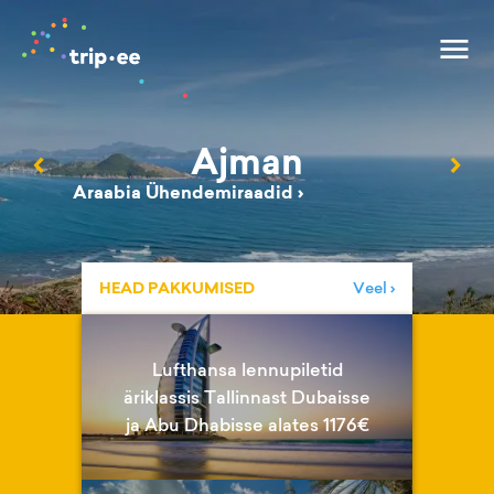
Ajman
‹
›
Araabia Ühendemiraadid
›
HEAD PAKKUMISED
Veel ›
Lufthansa lennupiletid
äriklassis Tallinnast Dubaisse
ja Abu Dhabisse alates 1176€