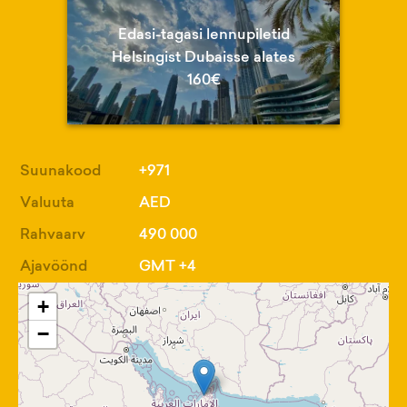
Edasi-tagasi lennupiletid
Helsingist Dubaisse alates
160€
Suunakood
+971
Valuuta
AED
Rahvaarv
490 000
Ajavöönd
GMT +4
+
−