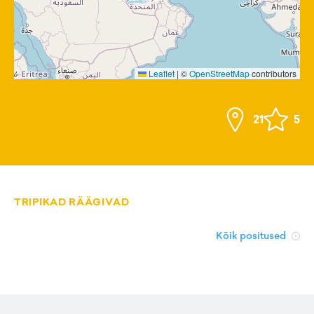
Leaflet
|
©
OpenStreetMap
contributors
21
5
TRIPIKAD RÄÄGIVAD
Kõik positused