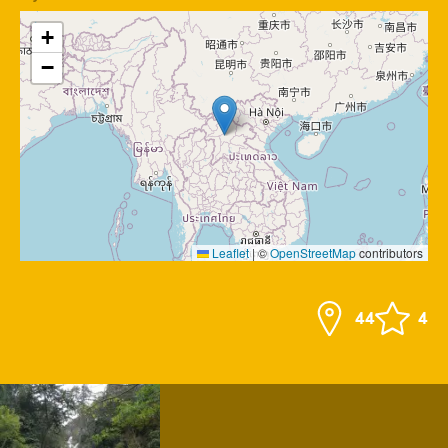
+
−
Leaflet
|
©
OpenStreetMap
contributors
44
4