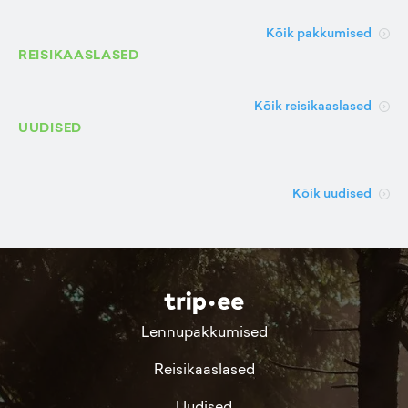
Kõik pakkumised
REISIKAASLASED
Kõik reisikaaslased
UUDISED
Kõik uudised
Lennupakkumised
Reisikaaslased
Uudised