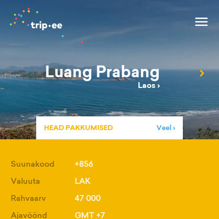
Luang Prabang
›
Laos
›
HEAD PAKKUMISED
Veel ›
Suunakood
+856
Valuuta
LAK
Rahvaarv
47 000
Ajavöönd
GMT +7