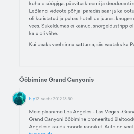
kohale söögiga, päevituskreemi ja deodoranti 
LeBlanci videote põhjal paradiisisaar ja ka oot
oli koristatud ja puhas hotellide juures, kaugemal
vees. Sukeldumas ei käinud, snorgeldustripp oli s
kalu oli vähe.
Kui peaks veel sinna sattuma, siis vaataks ka Pa
Ööbimine Grand Canyonis
hip
12. veebr 2012 13:50
Meie plaanime Los Angeles - Las Vegas -Gran
Grand Canyoni ööbimine broneeritud ülaltoodu
Angelese kaudu mööda rannikut. Auto on veel