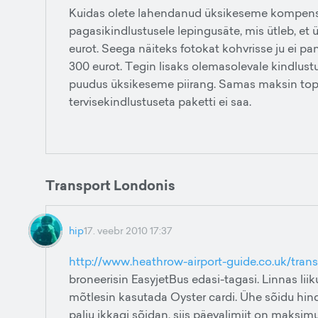
Kuidas olete lahendanud üksikeseme kompensee
pagasikindlustusele lepingusäte, mis ütleb, e
eurot. Seega näiteks fotokat kohvrisse ju ei pa
300 eurot. Tegin lisaks olemasolevale kindlustus
puudus üksikeseme piirang. Samas maksin topel
tervisekindlustuseta paketti ei saa.
Transport Londonis
hip
17. veebr 2010 17:37
http://www.heathrow-airport-guide.co.uk/trans
broneerisin EasyjetBus edasi-tagasi. Linnas l
mõtlesin kasutada Oyster cardi. Ühe sõidu hind 
palju ikkagi sõidan, siis päevalimiit on maksim