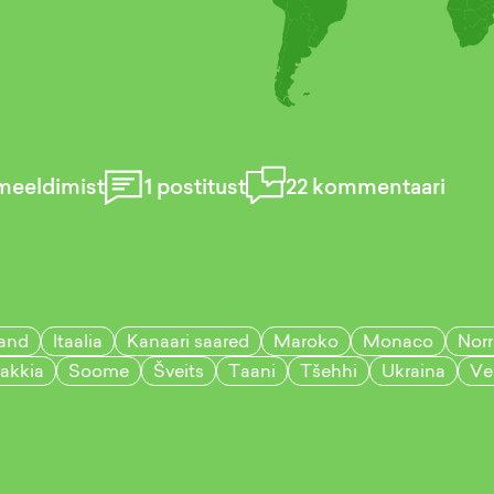
meeldimist
1
postitust
22
kommentaari
land
Itaalia
Kanaari saared
Maroko
Monaco
Norr
akkia
Soome
Šveits
Taani
Tšehhi
Ukraina
Ve