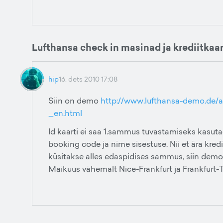
Lufthansa check in masinad ja krediitkaar
hip
16. dets 2010 17:08
Siin on demo
http://www.lufthansa-demo.de
_en.html
Id kaarti ei saa 1.sammus tuvastamiseks kasutada
booking code ja nime sisestuse. Nii et ära krediit
küsitakse alles edaspidises sammus, siin demos
Maikuus vähemalt Nice-Frankfurt ja Frankfurt-Ta