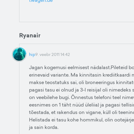
twagen.de
Ryanair
hip
9. veebr 2011 14:42
Jagan kogemusi eelmisest nädalast.Pileteid bo
erinevaid variante. Ma kinnitasin krediitkaardi
makse teostatuks sai, oli broneeringus kinnit
pagasi tasu ei olnud ja 3-l reisijal oli nimedeks
on veebilehe bugi. Õnnestus telefoni teel nim
eesnimes on 1 täht nüüd üleliia) ja pagasi telli
tõestada, et rakendus on vigane, küll oli teeni
Helistada ei tasu kohe hommikul, olin ootejärjek
ja sain korda.