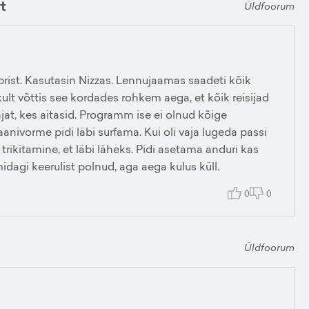
t
Üldfoorum
brist. Kasutasin Nizzas. Lennujaamas saadeti kõik
ikult võttis see kordades rohkem aega, et kõik reisijad
ajat, kes aitasid. Programm ise ei olnud kõige
anivorme pidi läbi surfama. Kui oli vaja lugeda passi
 trikitamine, et läbi läheks. Pidi asetama anduri kas
agi keerulist polnud, aga aega kulus küll.
0
0
Üldfoorum