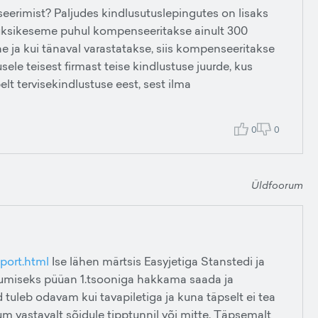
rimist? Paljudes kindlusutuslepingutes on lisaks
t üksikeseme puhul kompenseeritakse ainult 300
ne ja kui tänaval varastatakse, siis kompenseeritakse
ele teisest firmast teise kindlustuse juurde, kus
t tervisekindlustuse eest, sest ilma
0
0
Üldfoorum
port.html
Ise lähen märtsis Easyjetiga Stanstedi ja
iikumiseks püüan 1.tsooniga hakkama saada ja
tuleb odavam kui tavapiletiga ja kuna täpselt ei tea
um vastavalt sõidule tipptunnil või mitte. Täpsemalt