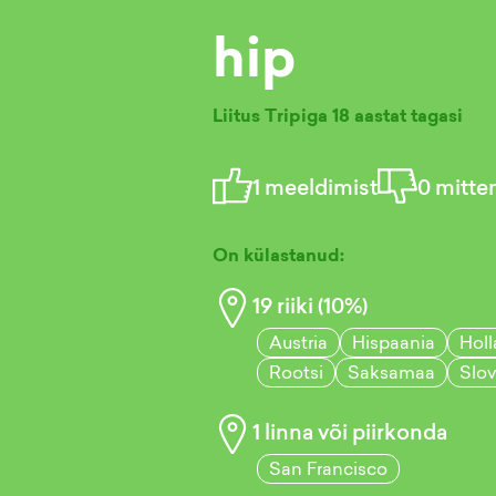
hip
Liitus Tripiga
18 aastat tagasi
1
meeldimist
0
mitte
On külastanud:
19
riiki (
10
%)
Austria
Hispaania
Hol
Rootsi
Saksamaa
Slov
1
linna või piirkonda
San Francisco