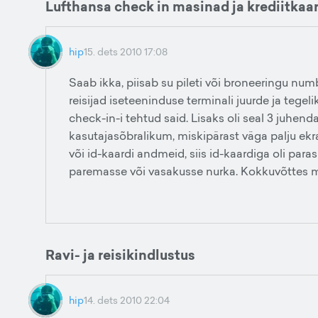
Lufthansa check in masinad ja krediitkaar
hip
15. dets 2010 17:08
Saab ikka, piisab su pileti või broneeringu num
reisijad iseteeninduse terminali juurde ja tegel
check-in-i tehtud said. Lisaks oli seal 3 juhend
kasutajasõbralikum, miskipärast väga palju ekra
või id-kaardi andmeid, siis id-kaardiga oli paras
paremasse või vasakusse nurka. Kokkuvõttes mid
Ravi- ja reisikindlustus
hip
14. dets 2010 22:04