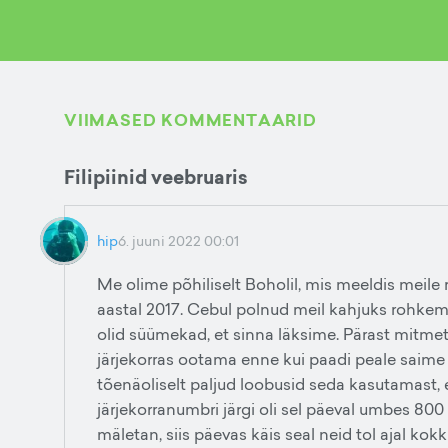
VIIMASED KOMMENTAARID
Filipiinid veebruaris
hip
6. juuni 2022 00:01
Me olime põhiliselt Boholil, mis meeldis meile
aastal 2017. Cebul polnud meil kahjuks rohkem
olid süümekad, et sinna läksime. Pärast mitmet
järjekorras ootama enne kui paadi peale saime j
tõenäoliselt paljud loobusid seda kasutamast, 
järjekorranumbri järgi oli sel päeval umbes 800
mäletan, siis päevas käis seal neid tol ajal k