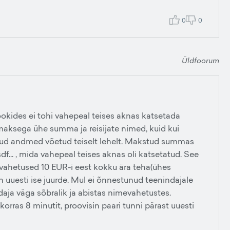
0
0
Üldfoorum
okides ei tohi vahepeal teises aknas katsetada
 maksega ühe summa ja reisijate nimed, kuid kui
atud andmed võetud teiselt lehelt. Makstud summas
 sdf... , mida vahepeal teises aknas oli katsetatud. See
evahetused 10 EUR-i eest kokku ära teha(ühes
sin uuesti ise juurde. Mul ei õnnestunud teenindajale
ndaja väga sõbralik ja abistas nimevahetustes.
orras 8 minutit, proovisin paari tunni pärast uuesti