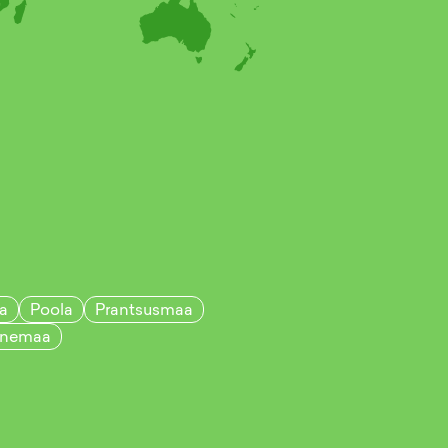
a
Poola
Prantsusmaa
nemaa