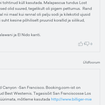
ei tohtinud küll kasutada. Malapascua tundus Lost
used olid suured, tegelikult oli pigem pettumus. Rand
 nii maal kui rannal oli palju sodi ja kilekotid ujusid
uht kesine põhiliselt pruunid korallid ja siilikud,
lawani ja El Nido kanti.
1
0
Üldfoorum
d Canyon -San Francisco. Booking.com-ist on
d Best Westernis. Tagasisõit San Franciscosse Los
 üürimata, mõtleme kasutada
http://www.billiger-mie