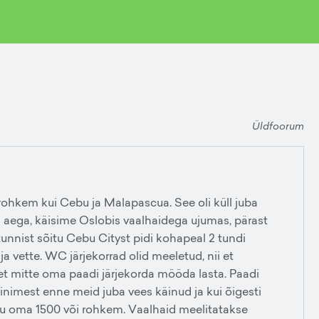
Üldfoorum
 rohkem kui Cebu ja Malapascua. See oli küll juba
 aega, käisime Oslobis vaalhaidega ujumas, pärast
unnist sõitu Cebu Cityst pidi kohapeal 2 tundi
a vette. WC järjekorrad olid meeletud, nii et
et mitte oma paadi järjekorda mööda lasta. Paadi
 inimest enne meid juba vees käinud ja kui õigesti
okku oma 1500 või rohkem. Vaalhaid meelitatakse