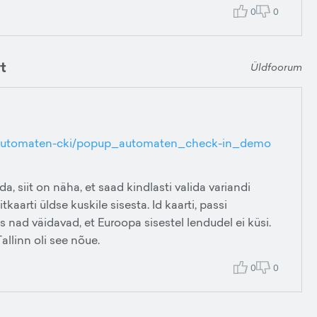
0
0
t
Üldfoorum
/automaten-cki/popup_automaten_check-in_demo
, siit on näha, et saad kindlasti valida variandi
kaarti üldse kuskile sisesta. Id kaarti, passi
 nad väidavad, et Euroopa sisestel lendudel ei küsi.
llinn oli see nõue.
0
0