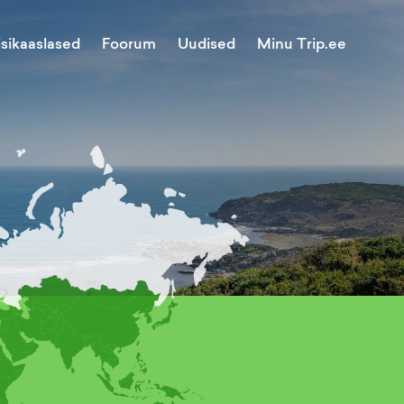
Minu Trip.ee
isikaaslased
Foorum
Uudised