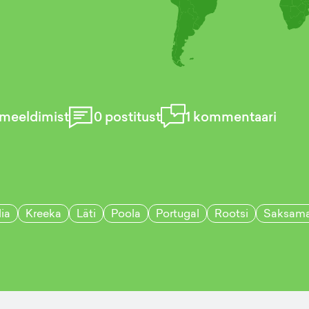
meeldimist
0
postitust
1
kommentaari
lia
Kreeka
Läti
Poola
Portugal
Rootsi
Saksam