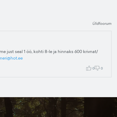
Üldfoorum
me just seal 1 öö, kohti 8-le ja hinnaks 600 krivnat/
meri@hot.ee
0
0