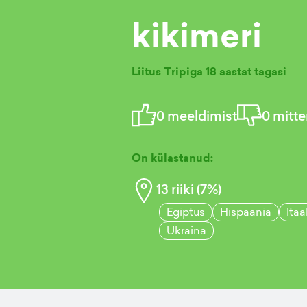
kikimeri
Liitus Tripiga
18 aastat tagasi
0
meeldimist
0
mitte
On külastanud:
13
riiki (
7
%)
Egiptus
Hispaania
Itaa
Ukraina