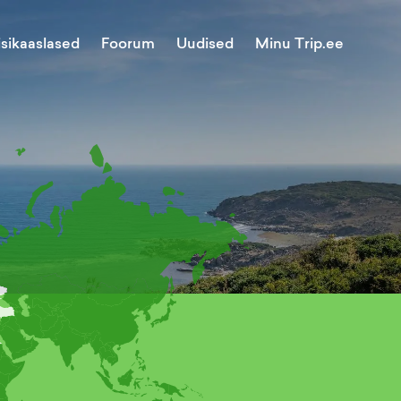
Minu Trip.ee
isikaaslased
Foorum
Uudised