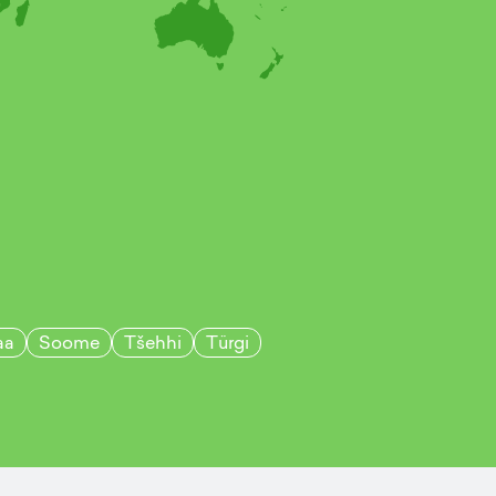
aa
Soome
Tšehhi
Türgi