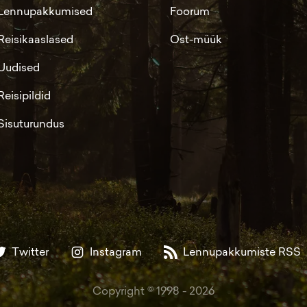
Lennupakkumised
Foorum
Reisikaaslased
Ost-müük
Uudised
Reisipildid
Sisuturundus
Twitter
Instagram
Lennupakkumiste RSS
Copyright © 1998 -
2026