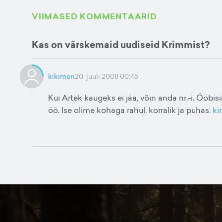
VIIMASED KOMMENTAARID
Kas on värskemaid uudiseid Krimmist?
kikimeri
20. juuli 2008 00:45
Kui Artek kaugeks ei jää, võin anda nr.-i. Ööbisi
öö. Ise olime kohaga rahul, korralik ja puhas.
ki