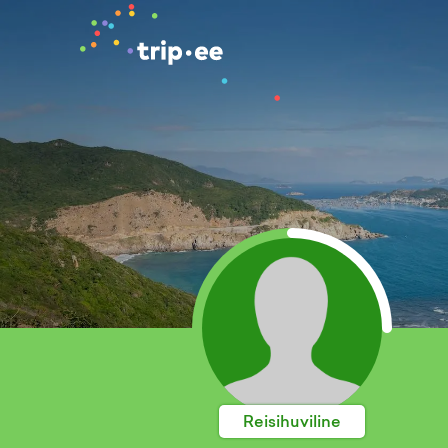
Reisihuviline