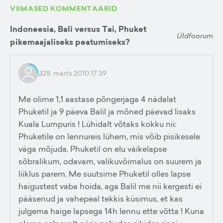
VIIMASED KOMMENTAARID
Indoneesia, Bali versus Tai, Phuket
Üldfoorum
pikemaajaliseks peatumiseks?
J
28. märts 2010 17:39
Me olime 1,1 aastase põngerjaga 4 nädalat
Phuketil ja 9 päeva Balil ja mõned päevad lisaks
Kuala Lumpuris ! Lühidalt võtaks kokku nii:
Phuketile on lennureis lühem, mis võib pisikesele
väga mõjuda. Phuketil on elu väikelapse
sõbralikum, odavam, valikuvõimalus on suurem ja
liiklus parem. Me suutsime Phuketil olles lapse
haigustest vaba hoida, aga Balil me nii kergesti ei
pääsenud ja vahepeal tekkis küsimus, et kas
julgema haige lapsega 14h lennu ette võtta ! Kuna