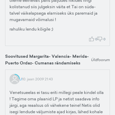
oleme eelnevalt päris paljudes riikides ringi
kolistanud siis julgeksin väita et Tai on süda-
talvel väikelapsega elamiseks üks paremaid ja
mugavamaid võimalusi !
rahuliku lendu kõigile ;)
0
0
Soovitused Margarita- Valencia- Merida-
Üldfoorum
Puerto Ordaz- Cumanas rändamiseks
J
10. jaan 2009 21:43
Venetsueelas ei tasu eriti millegi peale kindel olla
! Tegime oma plaanid LP ja netist saadava info
järgi, aga reaalsus oli vähekene teine! Netis olid
isegi lendude väljumiste ajad kirjas, lähed kohale