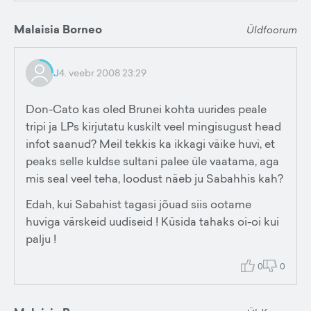
Malaisia Borneo
Üldfoorum
J
4. veebr 2008 23:29
Don-Cato kas oled Brunei kohta uurides peale
tripi ja LPs kirjutatu kuskilt veel mingisugust head
infot saanud? Meil tekkis ka ikkagi väike huvi, et
peaks selle kuldse sultani palee üle vaatama, aga
mis seal veel teha, loodust näeb ju Sabahhis kah?
Edah, kui Sabahist tagasi jõuad siis ootame
huviga värskeid uudiseid ! Küsida tahaks oi-oi kui
palju !
0
0