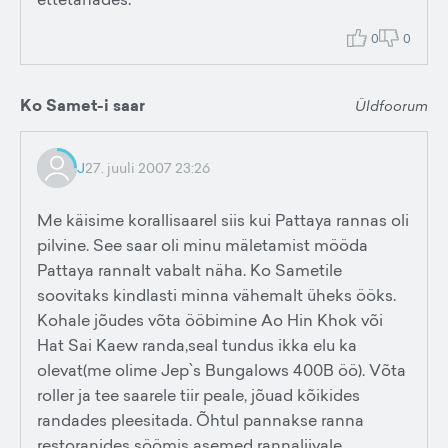
0
0
Ko Samet-i saar
Üldfoorum
J
27. juuli 2007 23:26
Me käisime korallisaarel siis kui Pattaya rannas oli
pilvine. See saar oli minu mäletamist mööda
Pattaya rannalt vabalt näha. Ko Sametile
soovitaks kindlasti minna vähemalt üheks ööks.
Kohale jõudes võta ööbimine Ao Hin Khok või
Hat Sai Kaew randa,seal tundus ikka elu ka
olevat(me olime Jep`s Bungalows 400B öö). Võta
roller ja tee saarele tiir peale, jõuad kõikides
randades pleesitada. Õhtul pannakse ranna
restoranides söömis asemed rannaliivale.