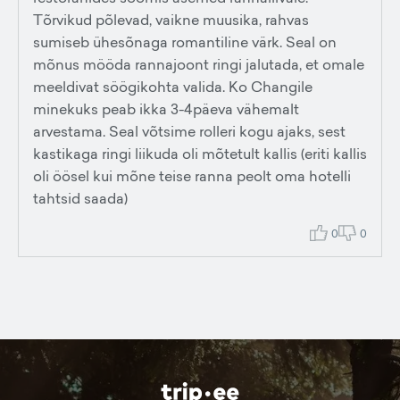
Tõrvikud põlevad, vaikne muusika, rahvas
sumiseb ühesõnaga romantiline värk. Seal on
mõnus mööda rannajoont ringi jalutada, et omale
meeldivat söögikohta valida. Ko Changile
minekuks peab ikka 3-4päeva vähemalt
arvestama. Seal võtsime rolleri kogu ajaks, sest
kastikaga ringi liikuda oli mõtetult kallis (eriti kallis
oli öösel kui mõne teise ranna peolt oma hotelli
tahtsid saada)
0
0