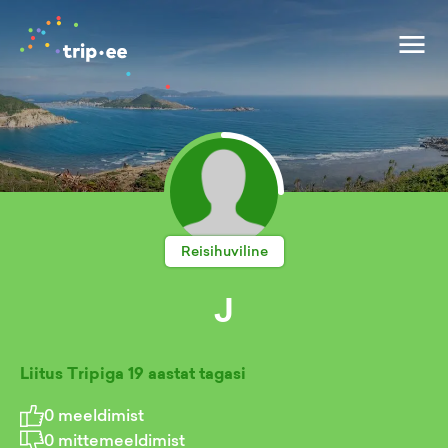
Reisihuviline
J
Liitus Tripiga
19 aastat tagasi
0
meeldimist
0
mittemeeldimist