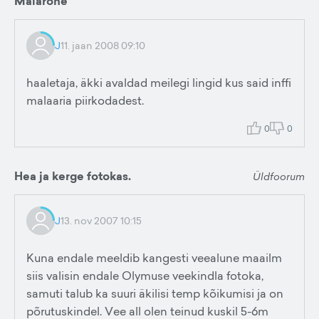
Malarone
J
11. jaan 2008 09:10
haaletaja, äkki avaldad meilegi lingid kus said inffi
malaaria piirkodadest.
0
0
Hea ja kerge fotokas.
Üldfoorum
J
13. nov 2007 10:15
Kuna endale meeldib kangesti veealune maailm
siis valisin endale Olymuse veekindla fotoka,
samuti talub ka suuri äkilisi temp kõikumisi ja on
põrutuskindel. Vee all olen teinud kuskil 5-6m