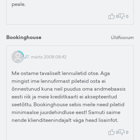
peale.
0
0
Bookinghouse
Üldfoorum
J
7. märts 2008 08:42
Me ostame tavaliselt lennuiletid otse. Aga
mingist ime lennufirmast pileteid osta ei
õnnestunud kuna neil puudus oma andmebaasis
eesti riik ja meie krediitkaarti ei aksepteeritud
seetõttu. Bookinghouse sebis meile need piletid
minimaalse juurdehindluse eest! Samuti saime
nende klienditeenindajalt väga head lisainfot.
0
0