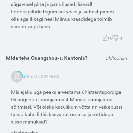
sügavusel pilte ja päris ilusad jäävad!
Looduspiltide tegemisel võiks ju vahest parem
olla aga ikkagi hea! Miinus kraadidega toimib
samuti väga hästi.
0
0
Mida teha Guangzhou-s, Kantonis?
Üldfoorum
J
14. okt 2007 15:00
Mis ajakuluga peaks arvestama ühistrantspordiga
Guangshou lennujaamast Macau lennujaama
sõitmisel. Või oleks kasulikum võtta nn väikebussi
takso kuhu 5 täiskasvanut oma seljakottidega
sisse mahuksid?
ettetänades.