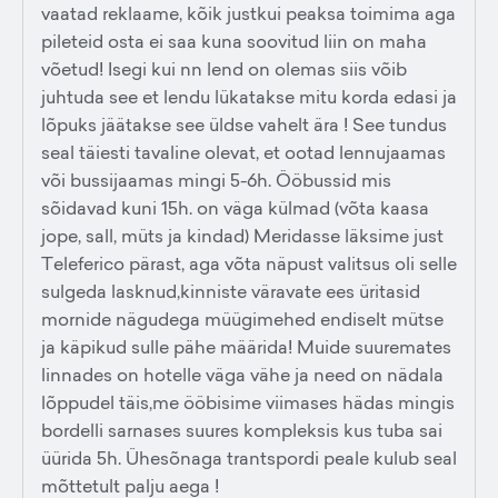
vaatad reklaame, kõik justkui peaksa toimima aga
pileteid osta ei saa kuna soovitud liin on maha
võetud! Isegi kui nn lend on olemas siis võib
juhtuda see et lendu lükatakse mitu korda edasi ja
lõpuks jäätakse see üldse vahelt ära ! See tundus
seal täiesti tavaline olevat, et ootad lennujaamas
või bussijaamas mingi 5-6h. Ööbussid mis
sõidavad kuni 15h. on väga külmad (võta kaasa
jope, sall, müts ja kindad) Meridasse läksime just
Teleferico pärast, aga võta näpust valitsus oli selle
sulgeda lasknud,kinniste väravate ees üritasid
mornide nägudega müügimehed endiselt mütse
ja käpikud sulle pähe määrida! Muide suuremates
linnades on hotelle väga vähe ja need on nädala
lõppudel täis,me ööbisime viimases hädas mingis
bordelli sarnases suures kompleksis kus tuba sai
üürida 5h. Ühesõnaga trantspordi peale kulub seal
mõttetult palju aega !