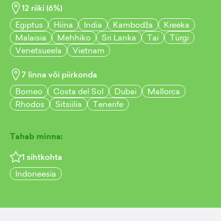
12
riiki (
6
%)
Egiptus
Hiina
India
Kambodža
Kreeka
Malaisia
Mehhiko
Sri Lanka
Tai
Türgi
Venetsueela
Vietnam
7
linna või piirkonda
Borneo
Costa del Sol
Dubai
Mallorca
Rhodos
Sitsiilia
Tenerife
Tahab minna:
1
sihtkohta
Indoneesia