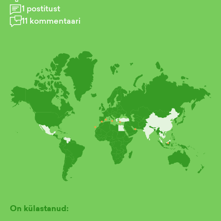
1
postitust
11
kommentaari
On külastanud: