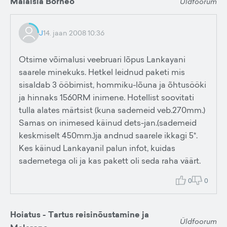
Malaisia Borneo
Üldfoorum
J
14. jaan 2008 10:36
Otsime võimalusi veebruari lõpus Lankayani
saarele minekuks. Hetkel leidnud paketi mis
sisaldab 3 ööbimist, hommiku-lõuna ja õhtusööki
ja hinnaks 1560RM inimene. Hotellist soovitati
tulla alates märtsist (kuna sademeid veb.270mm.)
Samas on inimesed käinud dets-jan.(sademeid
keskmiselt 450mm.)ja andnud saarele ikkagi 5*.
Kes käinud Lankayanil palun infot, kuidas
sademetega oli ja kas pakett oli seda raha väärt.
0
0
Hoiatus - Tartus reisinõustamine ja
Üldfoorum