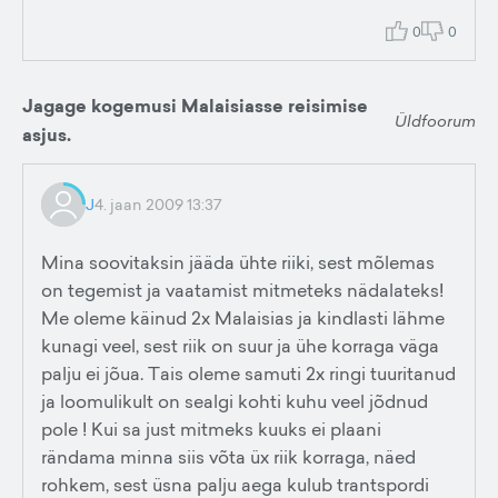
0
0
Jagage kogemusi Malaisiasse reisimise
Üldfoorum
asjus.
J
4. jaan 2009 13:37
Mina soovitaksin jääda ühte riiki, sest mõlemas
on tegemist ja vaatamist mitmeteks nädalateks!
Me oleme käinud 2x Malaisias ja kindlasti lähme
kunagi veel, sest riik on suur ja ühe korraga väga
palju ei jõua. Tais oleme samuti 2x ringi tuuritanud
ja loomulikult on sealgi kohti kuhu veel jõdnud
pole ! Kui sa just mitmeks kuuks ei plaani
rändama minna siis võta üx riik korraga, näed
rohkem, sest üsna palju aega kulub trantspordi