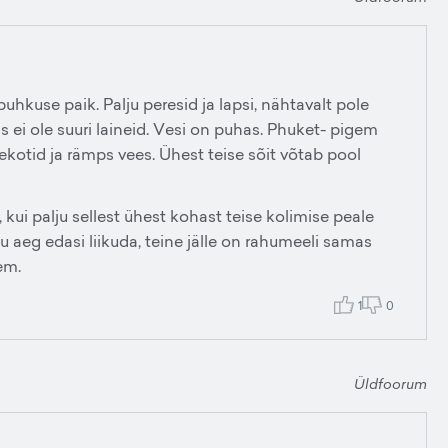
puhkuse paik. Palju peresid ja lapsi, nähtavalt pole
iis ei ole suuri laineid. Vesi on puhas. Phuket- pigem
kotid ja rämps vees. Ühest teise sõit võtab pool
a, kui palju sellest ühest kohast teise kolimise peale
 aeg edasi liikuda, teine jälle on rahumeeli samas
em.
1
0
Üldfoorum