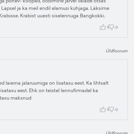
äga põnev- koopad, ööbimine järvel vaiade otsas
. Lapsel ja ka meil endil elamusi kuhjaga. Läksime
Krabisse. Krabist uuesti siselennuga Bangkokki.
1
0
Üldfoorum
ed laiema jalaruumiga on lisatasu eest. Ka lihtsalt
lisatasu eest. Ehk on teistel lennufirmadel ka
isatasu maksnud
1
0
Üldfoorum