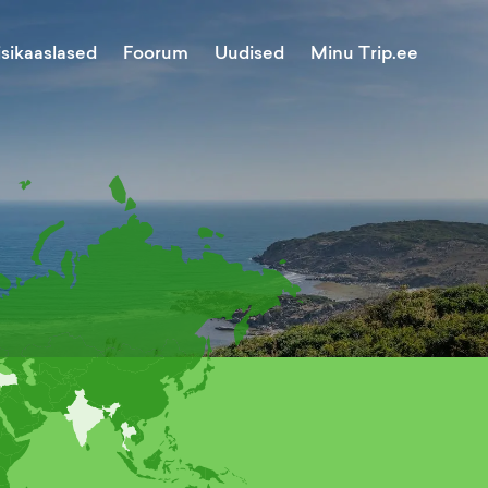
Minu Trip.ee
isikaaslased
Foorum
Uudised