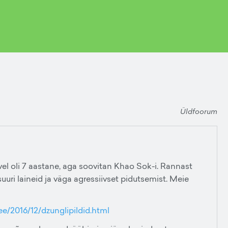
Üldfoorum
vel oli 7 aastane, aga soovitan Khao Sok-i. Rannast
 suuri laineid ja väga agressiivset pidutsemist. Meie
ee/2016/12/dzunglipildid.html