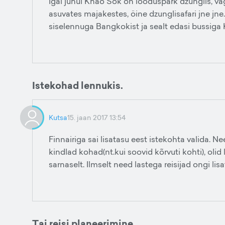
Igal juhul Khao Sok on looduspark dzunglis, v
asuvates majakestes, öine dzunglisafari jne jne
siselennuga Bangkokist ja sealt edasi bussiga 
Istekohad lennukis.
Kutsa
15. jaan 2017 13:54
Finnairiga sai lisatasu eest istekohta valida. Ne
kindlad kohad(nt.kui soovid kõrvuti kohti), olid 
sarnaselt. Ilmselt need lastega reisijad ongi l
Tai reisi planeerimine