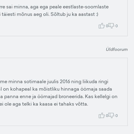
erre sai minna, aga ega peale eestlaste-soomlaste
 täiesti mõnus aeg oli. Sõltub ju ka aastast :)
0
0
Üldfoorum
ime minna sotimaale juulis 2016 ning liikuda ringi
 ajal on kohapeal ka mõistliku hinnaga öömaja saada
ka panna enne ja öömajad broneerida. Kas kellelgi on
 ole aga telki ka kaasa ei tahaks võtta.
0
0