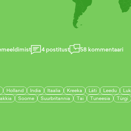
emeeldimist
4
postitust
58
kommentaari
Holland
India
Itaalia
Kreeka
Läti
Leedu
Lu
akkia
Soome
Suurbritannia
Tai
Tuneesia
Türgi