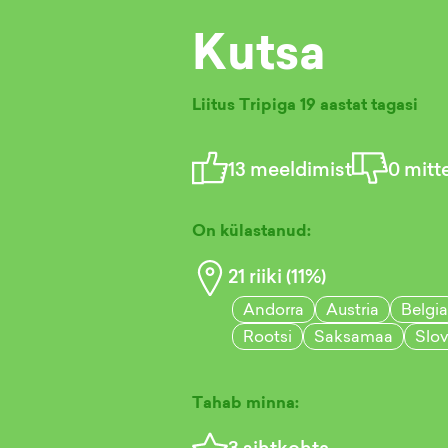
Kutsa
Liitus Tripiga
19 aastat tagasi
13
meeldimist
0
mitt
On külastanud:
21
riiki (
11
%)
Andorra
Austria
Belgia
Rootsi
Saksamaa
Slov
Tahab minna:
3
sihtkohta