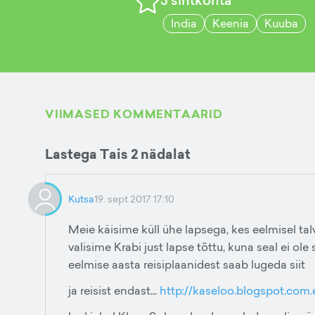
India
Keenia
Kuuba
VIIMASED KOMMENTAARID
Lastega Tais 2 nädalat
Kutsa
19. sept 2017 17:10
Meie käisime küll ühe lapsega, kes eelmisel tal
valisime Krabi just lapse tõttu, kuna seal ei ole
eelmise aasta reisiplaanidest saab lugeda siit
ja reisist endast...
http://kaseloo.blogspot.com.