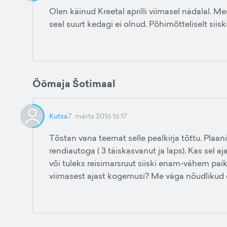
Olen käinud Kreetal aprilli viimasel nädalal. M
seal suurt kedagi ei olnud. Põhimõtteliselt siiski
Öömaja Šotimaal
Kutsa
7. märts 2016 16:17
Tõstan vana teemat selle pealkirja tõttu. Plaan
rendiautoga ( 3 täiskasvanut ja laps). Kas sel
või tuleks reisimarsruut siiski enam-vähem pai
viimasest ajast kogemusi? Me väga nõudlikud ei