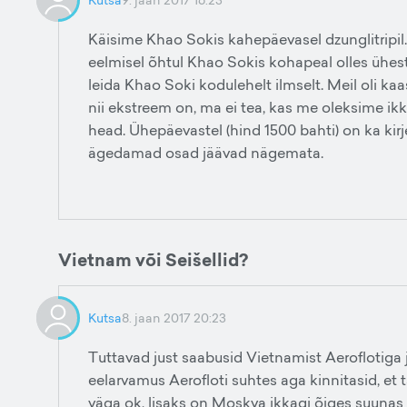
Käisime Khao Sokis kahepäevasel dzunglitripil.
eelmisel õhtul Khao Sokis kohapeal olles ühest 
leida Khao Soki kodulehelt ilmselt. Meil oli ka
nii ekstreem on, ma ei tea, kas me oleksime ikka
head. Ühepäevastel (hind 1500 bahti) on ka ki
ägedamad osad jäävad nägemata.
Vietnam või Seišellid?
Kutsa
8. jaan 2017 20:23
Tuttavad just saabusid Vietnamist Aeroflotiga ja
eelarvamus Aerofloti suhtes aga kinnitasid, et
väga ok, lisaks on Moskva ikkagi õiges suuna