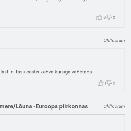
0
0
Üldfoorum
dlasti ei tasu eestis kehva kursiga vahetada
1
0
hemere/Lõuna -Euroopa piirkonnas
Üldfoorum