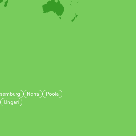
ksemburg
Norra
Poola
Ungari