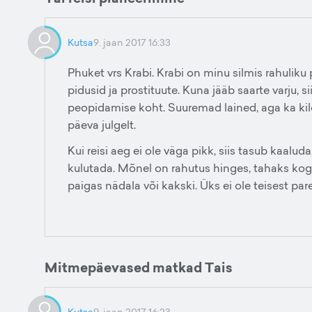
Kutsa
9. jaan 2017 16:33
Phuket vrs Krabi. Krabi on minu silmis rahuliku 
pidusid ja prostituute. Kuna jääb saarte varju, s
peopidamise koht. Suuremad lained, aga ka kile
päeva julgelt.
Kui reisi aeg ei ole väga pikk, siis tasub kaalud
kulutada. Mõnel on rahutus hinges, tahaks kogu
paigas nädala või kakski. Üks ei ole teisest par
Mitmepäevased matkad Tais
Kutsa
9. jaan 2017 16:23