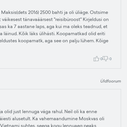
 Maksis(dets 2016) 2500 bahti ja oli üliäge. Ostsime
väikesest tänavaäärsest "reisibüroost" Kirjeldusi on
asas ka 7 aastane laps, aga kui ma oleks teadnud, et
 läinud. Kõik läks ülihästi. Koopamatkad olid eriti
rjeldustes koopamatk, aga see on palju lühem. Kõige
0
0
Üldfoorum
 olid just lennuga väga rahul. Neil oli ka enne
 täiesti alusetult. Ka vahemaandumine Moskvas oli
s Vietnami suhtes, seega kogu lennuaeg peaks