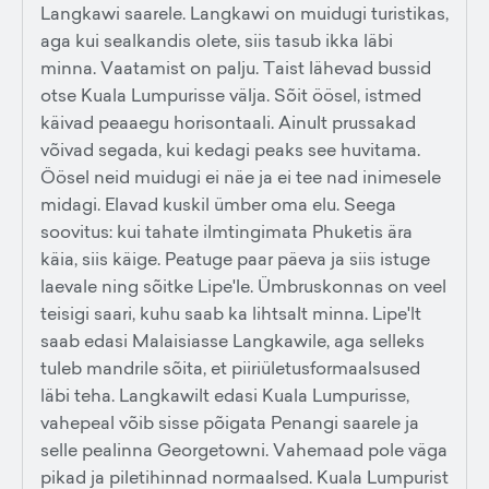
Langkawi saarele. Langkawi on muidugi turistikas,
aga kui sealkandis olete, siis tasub ikka läbi
minna. Vaatamist on palju. Taist lähevad bussid
otse Kuala Lumpurisse välja. Sõit öösel, istmed
käivad peaaegu horisontaali. Ainult prussakad
võivad segada, kui kedagi peaks see huvitama.
Öösel neid muidugi ei näe ja ei tee nad inimesele
midagi. Elavad kuskil ümber oma elu. Seega
soovitus: kui tahate ilmtingimata Phuketis ära
käia, siis käige. Peatuge paar päeva ja siis istuge
laevale ning sõitke Lipe'le. Ümbruskonnas on veel
teisigi saari, kuhu saab ka lihtsalt minna. Lipe'lt
saab edasi Malaisiasse Langkawile, aga selleks
tuleb mandrile sõita, et piiriületusformaalsused
läbi teha. Langkawilt edasi Kuala Lumpurisse,
vahepeal võib sisse põigata Penangi saarele ja
selle pealinna Georgetowni. Vahemaad pole väga
pikad ja piletihinnad normaalsed. Kuala Lumpurist