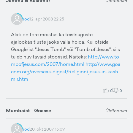
Jammu & Kashmiir
Üldfoorum
rod
12. apr 2008 22:25
Alati on tore mõistus ka teistsuguste
ajalookäsitluste jaoks valla hoida. Kui otsida
Google'ist "Jesus Tomb" või "Tomb of Jesus", siis
tuleb huvitavaid stoorisid. Näiteks:
http://www.to
mbofjesus.com/2007/home.html
http://www.goa
com.org/overseas-digest/Religion/jesus-in-kash
mir.htm
0
0
Mumbaist - Goasse
Üldfoorum
rod
20. okt 2007 15:09