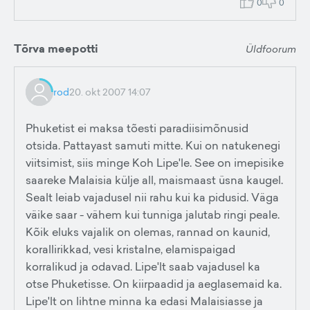
0
0
Tõrva meepotti
Üldfoorum
rod
20. okt 2007 14:07
Phuketist ei maksa tõesti paradiisimõnusid
otsida. Pattayast samuti mitte. Kui on natukenegi
viitsimist, siis minge Koh Lipe'le. See on imepisike
saareke Malaisia külje all, maismaast üsna kaugel.
Sealt leiab vajadusel nii rahu kui ka pidusid. Väga
väike saar - vähem kui tunniga jalutab ringi peale.
Kõik eluks vajalik on olemas, rannad on kaunid,
korallirikkad, vesi kristalne, elamispaigad
korralikud ja odavad. Lipe'lt saab vajadusel ka
otse Phuketisse. On kiirpaadid ja aeglasemaid ka.
Lipe'lt on lihtne minna ka edasi Malaisiasse ja