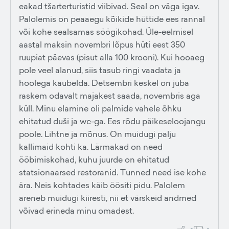
eakad tšarterturistid viibivad. Seal on väga igav.
Palolemis on peaaegu kõikide hüttide ees rannal
või kohe sealsamas söögikohad. Üle-eelmisel
aastal maksin novembri lõpus hüti eest 350
ruupiat päevas (pisut alla 100 krooni). Kui hooaeg
pole veel alanud, siis tasub ringi vaadata ja
hoolega kaubelda. Detsembri keskel on juba
raskem odavalt majakest saada, novembris aga
küll. Minu elamine oli palmide vahele õhku
ehitatud duši ja wc-ga. Ees rõdu päikeseloojangu
poole. Lihtne ja mõnus. On muidugi palju
kallimaid kohti ka. Lärmakad on need
ööbimiskohad, kuhu juurde on ehitatud
statsionaarsed restoranid. Tunned need ise kohe
ära. Neis kohtades käib öösiti pidu. Palolem
areneb muidugi kiiresti, nii et värskeid andmed
võivad erineda minu omadest.