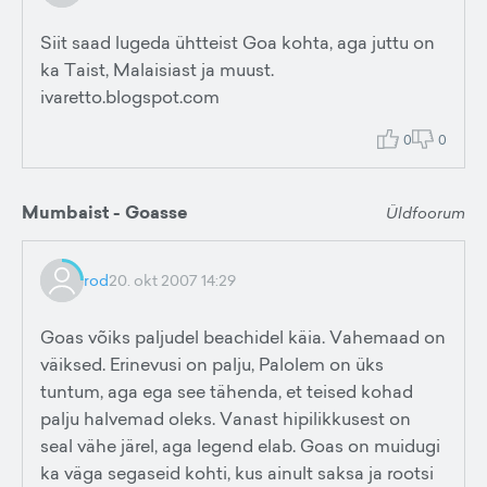
Siit saad lugeda ühtteist Goa kohta, aga juttu on
ka Taist, Malaisiast ja muust.
ivaretto.blogspot.com
0
0
Mumbaist - Goasse
Üldfoorum
rod
20. okt 2007 14:29
Goas võiks paljudel beachidel käia. Vahemaad on
väiksed. Erinevusi on palju, Palolem on üks
tuntum, aga ega see tähenda, et teised kohad
palju halvemad oleks. Vanast hipilikkusest on
seal vähe järel, aga legend elab. Goas on muidugi
ka väga segaseid kohti, kus ainult saksa ja rootsi