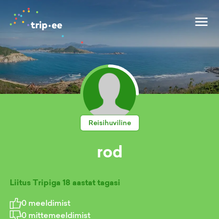
Reisihuviline
rod
Liitus Tripiga
18 aastat tagasi
0
meeldimist
0
mittemeeldimist