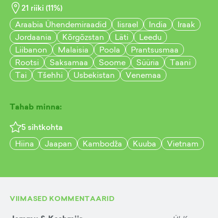
21
riiki (
11
%)
Araabia Ühendemiraadid
Iisrael
India
Iraak
Jordaania
Kõrgõzstan
Läti
Leedu
Liibanon
Malaisia
Poola
Prantsusmaa
Rootsi
Saksamaa
Soome
Süüria
Taani
Tai
Tšehhi
Usbekistan
Venemaa
Tahab minna:
5
sihtkohta
Hiina
Jaapan
Kambodža
Kuuba
Vietnam
VIIMASED KOMMENTAARID