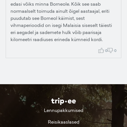
edasi võiks minna Borneole. Kõik see saab
normaalselt toimuda ainult õigel aastaajal, eriti
puudutab see Borneol käimist, sest
vihmaperioodid on isegi Malaisia siseselt täiesti
eri aegadel ja sademete hulk võib paarisaja
kilomeetri raadiuses erineda kümneid kordi.
0
0
Lennupakkumised
Reisikaaslased