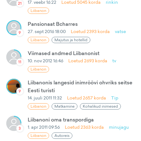
17. veebr 16:22
Loetud
5045
korda
rinkin
21
Liibanon
Pansionaat Bcharres
27. sept 2016 18:00
Loetud
2393
korda
vatse
9
Liibanon
Majutus ja hotellid
Viimased andmed Liibanonist
10. nov 2012 16:46
Loetud
2693
korda
tv
11
Liibanon
Liibanonis langesid inimröövi ohvriks seitse
Eesti turisti
9
14. juuli 2011 11:32
Loetud
2657
korda
Tip
Liibanon
Matkamine
Kohalikud inimesed
Liibanoni oma transpordiga
1. apr 2011 09:56
Loetud
2363
korda
minujagu
3
Liibanon
Autoreis