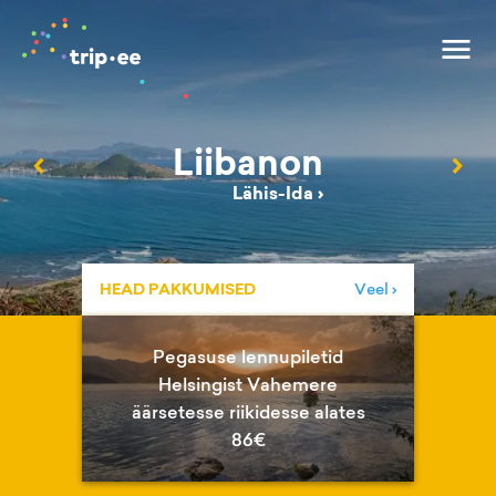
Liibanon
‹
›
Lähis-Ida
›
HEAD PAKKUMISED
Veel ›
Pegasuse lennupiletid
Helsingist Vahemere
äärsetesse riikidesse alates
86€