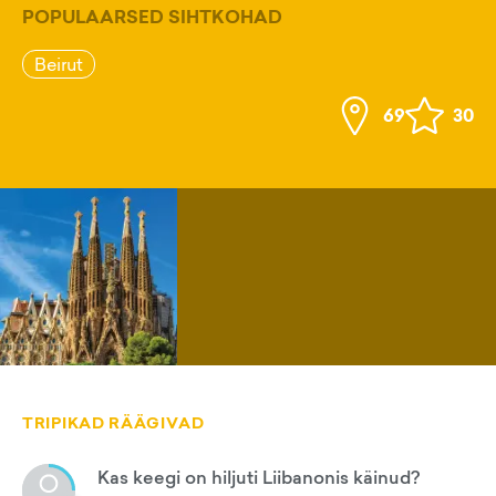
POPULAARSED SIHTKOHAD
Beirut
69
30
TRIPIKAD RÄÄGIVAD
Kas keegi on hiljuti Liibanonis käinud?