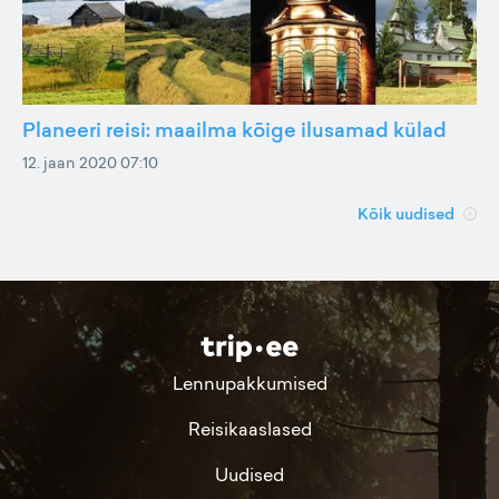
Planeeri reisi: maailma kõige ilusamad külad
12. jaan 2020 07:10
Kõik uudised
Lennupakkumised
Reisikaaslased
Uudised