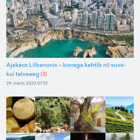
Ajakaos Liibanonis – korraga kehtib nii suve-
kui talveaeg
(
3
)
29. märts 2023 07:51