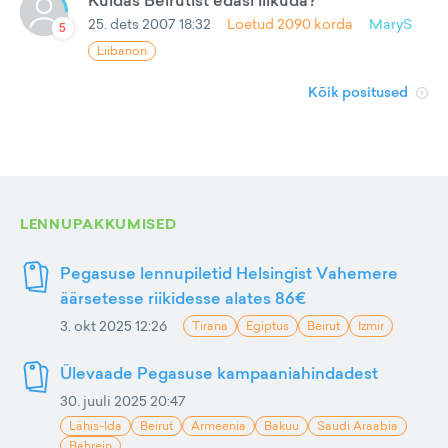
Kuidas Beirutist edasi liikuda?
25. dets 2007 18:32
Loetud
2090
korda
MaryS
5
Liibanon
Kõik positused
LENNUPAKKUMISED
Pegasuse lennupiletid Helsingist Vahemere
äärsetesse riikidesse alates 86€
3. okt 2025 12:26
Tirana
Egiptus
Beirut
Izmir
Ülevaade Pegasuse kampaaniahindadest
30. juuli 2025 20:47
Lähis-Ida
Beirut
Armeenia
Bakuu
Saudi Araabia
Bahrein