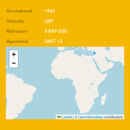
Suunakood
+961
Valuuta
LBP
Rahvaarv
6 849 000
Ajavöönd
GMT +2
+
−
Leaflet
|
©
OpenStreetMap
contributors