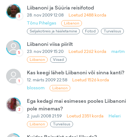
Liibanoni ja Süüria reisifotod
28. nov 2009 12:08
Loetud
2488
korda
3
Tõnu Pihelgas
Liibanon
Seljakotireis ja hääletamine
Fotod
Turvalisus
Liibanoni viisa piirilt
23. nov 2009 15:20
Loetud
2262
korda
martm
5
Liibanon
Viisad
Kas keegi läheb Liibanoni või sinna kanti?
12. märts 2009 22:58
Loetud
1526
korda
1
blossom
Liibanon
Ega kedagi mai esimeses pooles Liibanoni
pole minemas?
2
2. juuli 2008 21:59
Loetud
2351
korda
Heleri
Liibanon
Turvalisus