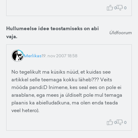
0
0
Hullumeelse idee teostamiseks on abi
Üldfoorum
vaja.
Merlikas
19. nov 2007 18:58
No tegelikult ma küsiks nüüd, et kuidas see
artikkel selle teemaga kokku läheb??? Veits
mööda pandi:D Inimene, kes seal ees on pole ei
araablane, ega mees ja üldiselt pole mul temaga
plaanis ka abielluda(kuna, ma olen enda teada
veel hetero).
0
0