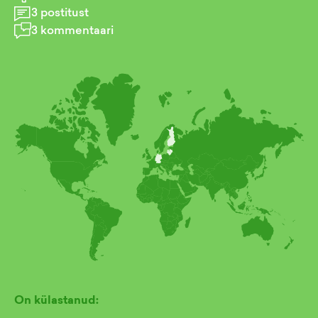
3
postitust
3
kommentaari
On külastanud: