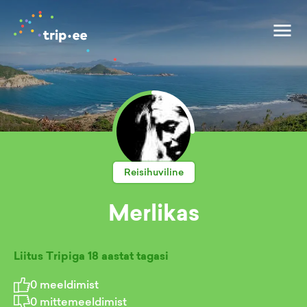
Reisihuviline
Merlikas
Liitus Tripiga
18 aastat tagasi
0
meeldimist
0
mittemeeldimist