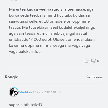
Ma ei tea kas sa veel vaatad siia teemasse, aga
kui sa seda teed, siis mind huvitaks kuidas sa
saavutasid selle, et EU omadele on õppimine
tasuta. Ma tuuseldasin seal koduleheküljel ringi,
aga sain teada, et mul läheb vaja igal aastal
umbkaudu 17 000 eurot. Üldiselt on endal plaan
ka sinna õppima minna, seega ma väga väga
väga paluks infot:)
0
0
Rongid
Üldfoorum
Merlikas
19. nov 2007 18:59
super. aitäh teile:D