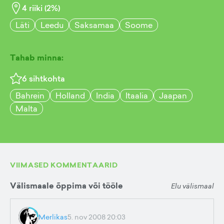
4
riiki (
2
%)
Läti
Leedu
Saksamaa
Soome
Tahab minna:
6
sihtkohta
Bahrein
Holland
India
Itaalia
Jaapan
Malta
VIIMASED KOMMENTAARID
Välismaale õppima või tööle
Elu välismaal
Merlikas
5. nov 2008 20:03