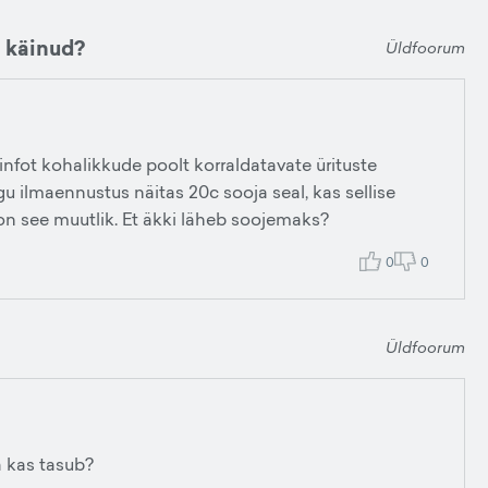
n käinud?
Üldfoorum
infot kohalikkude poolt korraldatavate ürituste
egu ilmaennustus näitas 20c sooja seal, kas sellise
 on see muutlik. Et äkki läheb soojemaks?
0
0
Üldfoorum
a kas tasub?