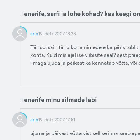
Tenerife, surfi ja lohe kohad? kas keegi o
arlo
19. dets 2007 18:23
Tänud, sain tänu koha nimedele ka päris tublit 
kohta. Kuid mis ajal ise viibisite seal? sest pra
ilmaga ujuda ja päikest ka kannatab võtta, või
Tenerife minu silmade läbi
arlo
19. dets 2007 17:51
ujuma ja päikest võtta vist sellise ilma saab ag