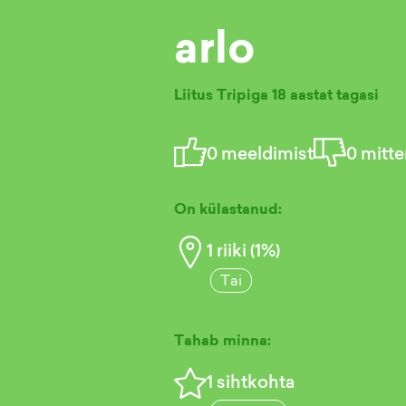
arlo
Liitus Tripiga
18 aastat tagasi
0
meeldimist
0
mitte
On külastanud:
1
riiki (
1
%)
Tai
Tahab minna:
1
sihtkohta