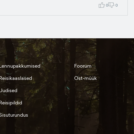
0
0
Lennupakkumised
Foorum
Reisikaaslased
Ost-müük
Uudised
Reisipildid
Sisuturundus