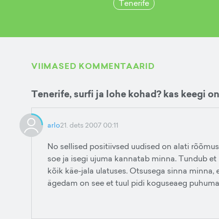
Tenerife
VIIMASED KOMMENTAARID
Tenerife, surfi ja lohe kohad? kas keegi o
arlo
21. dets 2007 00:11
No sellised positiivsed uudised on alati rõõmus
soe ja isegi ujuma kannatab minna. Tundub et P
kõik käe-jala ulatuses. Otsusega sinna minna, e
ägedam on see et tuul pidi koguseaeg puhuma