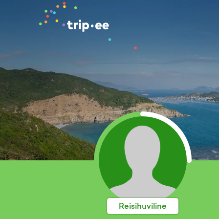
Reisihuviline