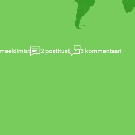
meeldimist
2
postitust
3
kommentaari