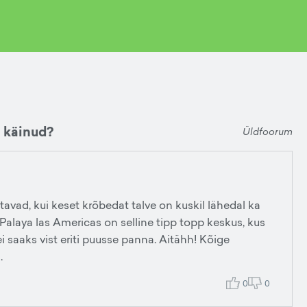
n käinud?
Üldfoorum
tavad, kui keset krõbedat talve on kuskil lähedal ka
alaya las Americas on selline tipp topp keskus, kus
i saaks vist eriti puusse panna. Aitähh! Kõige
.
0
0