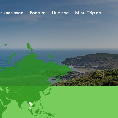
Minu Trip.ee
isikaaslased
Foorum
Uudised