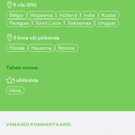
9
riiki (
5
%)
Belgia
Hispaania
Holland
India
Kuuba
Paraguai
Saint Lucia
Saksamaa
Uruguai
3
linna või piirkonda
Florida
Havanna
Rooma
Tahab minna:
1
sihtkohta
Hiina
VIIMASED KOMMENTAARID