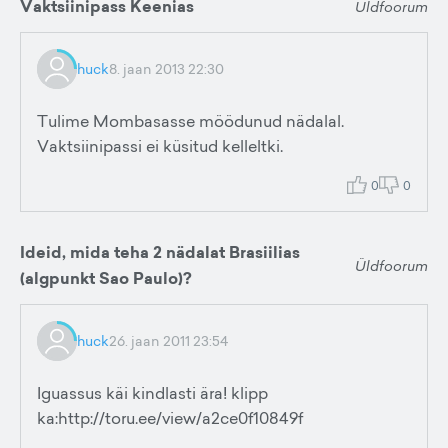
Vaktsiinipass Keenias
Üldfoorum
huck
8. jaan 2013 22:30
Tulime Mombasasse möödunud nädalal.
Vaktsiinipassi ei küsitud kelleltki.
0
0
Ideid, mida teha 2 nädalat Brasiilias
Üldfoorum
(algpunkt Sao Paulo)?
huck
26. jaan 2011 23:54
Iguassus käi kindlasti ära! klipp
ka:http://toru.ee/view/a2ce0f10849f