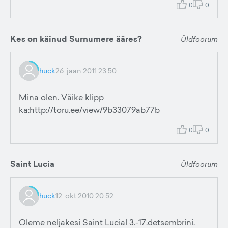
0
0
Kes on käinud Surnumere ääres?
Üldfoorum
huck
26. jaan 2011 23:50
Mina olen. Väike klipp
ka:http://toru.ee/view/9b33079ab77b
0
0
Saint Lucia
Üldfoorum
huck
12. okt 2010 20:52
Oleme neljakesi Saint Lucial 3.-17.detsembrini.