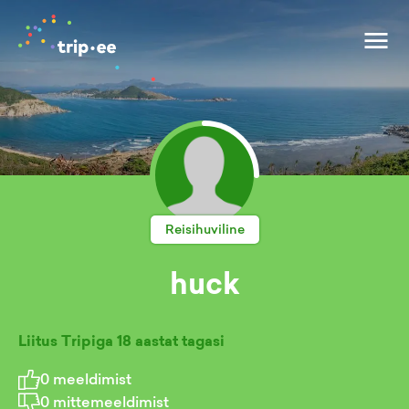
Reisihuviline
huck
Liitus Tripiga
18 aastat tagasi
0
meeldimist
0
mittemeeldimist