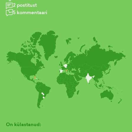
2
postitust
5
kommentaari
On külastanud: