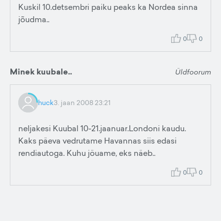
Kuskil 10.detsembri paiku peaks ka Nordea sinna
jõudma..
0
0
Minek kuubale..
Üldfoorum
huck
3. jaan 2008 23:21
neljakesi Kuubal 10-21.jaanuar.Londoni kaudu.
Kaks päeva vedrutame Havannas siis edasi
rendiautoga. Kuhu jöuame, eks näeb..
0
0