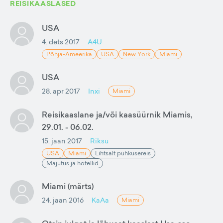
REISIKAASLASED
USA
4. dets 2017
A4U
Põhja-Ameerika
USA
New York
Miami
USA
28. apr 2017
Inxi
Miami
Reisikaaslane ja/või kaasüürnik Miamis,
29.01. - 06.02.
15. jaan 2017
Riksu
USA
Miami
Lihtsalt puhkusereis
Majutus ja hotellid
Miami (märts)
24. jaan 2016
KaAa
Miami