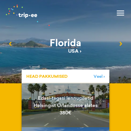
Florida
‹
›
USA
›
HEAD PAKKUMISED
Veel ›
Edasi-tagasi lennupiletid
Helsingist Orlandosse alates
380€