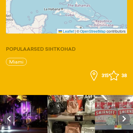
Leaflet
|
©
OpenStreetMap
contributors
POPULAARSED SIHTKOHAD
Miami
315
38