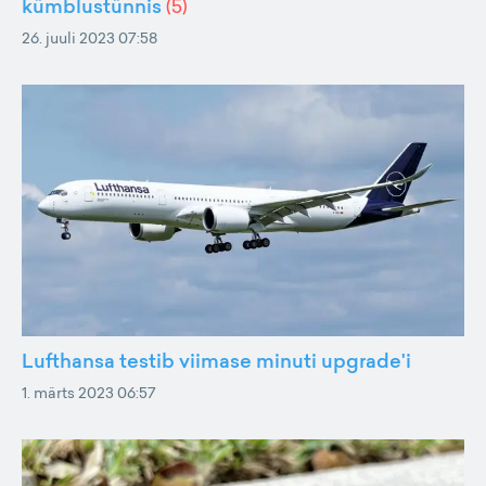
kümblustünnis
(
5
)
26. juuli 2023 07:58
Lufthansa testib viimase minuti upgrade'i
1. märts 2023 06:57