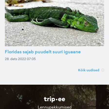
Floridas sajab puudelt suuri iguaane
28. dets 2022 07:05
Kõik uudised
Lennupakkumised