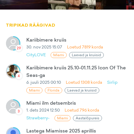
TRIPIKAD RÄÄGIVAD
Kariibimere kruiis
30. nov 2025 15:07
Loetud
7819
korda
29
CityLOVE
Miami
Laevad ja kruiisid
Kariibimere kruiis 25.10-01.11.25 Icon Of The
Seas-ga
4
6. juuli 2025 00:10
Loetud
1308
korda
Sirlip
Miami
Florida
Laevad ja kruiisid
Miami ilm detsembris
1. dets 2024 12:50
Loetud
796
korda
3
Strawberry-
Miami
Aastalõpureis
Lastega Miamisse 2025 aprillis