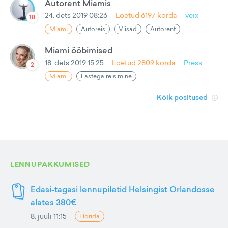
Autorent Miamis
24. dets 2019 08:26
Loetud
6197
korda
veix
18
Miami
Autoreis
Viisad
Autorent
Miami ööbimised
18. dets 2019 15:25
Loetud
2809
korda
Press
2
Miami
Lastega reisimine
Kõik positused
LENNUPAKKUMISED
Edasi-tagasi lennupiletid Helsingist Orlandosse
alates 380€
8. juuli 11:15
Florida