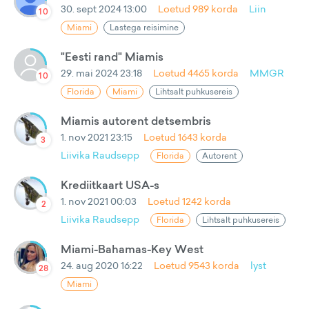
30. sept 2024 13:00
Loetud
989
korda
Liin
10
Miami
Lastega reisimine
"Eesti rand" Miamis
29. mai 2024 23:18
Loetud
4465
korda
MMGR
10
Florida
Miami
Lihtsalt puhkusereis
Miamis autorent detsembris
1. nov 2021 23:15
Loetud
1643
korda
3
Liivika Raudsepp
Florida
Autorent
Krediitkaart USA-s
1. nov 2021 00:03
Loetud
1242
korda
2
Liivika Raudsepp
Florida
Lihtsalt puhkusereis
Miami-Bahamas-Key West
24. aug 2020 16:22
Loetud
9543
korda
lyst
28
Miami