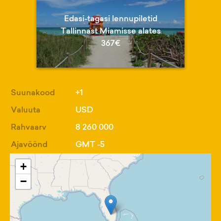
Edasi-tagasi lennupiletid
Tallinnast Miamisse alates
367€
Suunakood
+1
Valuuta
USD
Rahvaarv
8 260 000
Ajavöönd
GMT -5
+
−