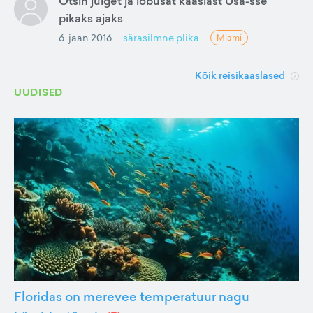
Otsin julget ja lõbusat kaaslast Usa-sse
pikaks ajaks
6. jaan 2016
särasilmne plika
Miami
Kõik reisikaaslased
UUDISED
Floridas on merevee temperatuur nagu