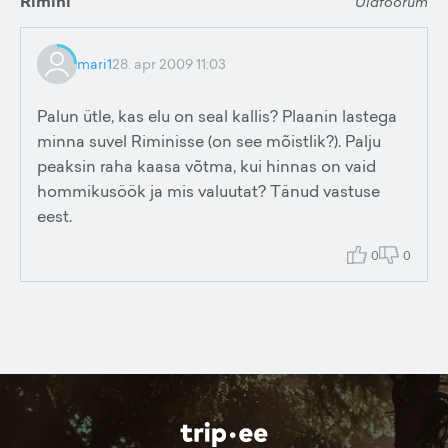
Rimini
Üldfoorum
mari1
28. apr 2009 11:03
Palun ütle, kas elu on seal kallis? Plaanin lastega
minna suvel Riminisse (on see mõistlik?). Palju
peaksin raha kaasa võtma, kui hinnas on vaid
hommikusöök ja mis valuutat? Tänud vastuse
eest.
0
0