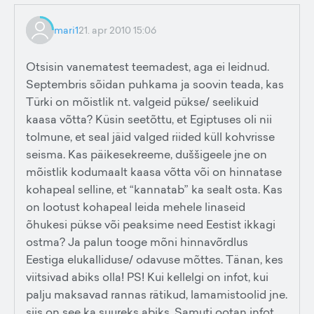
mari1
21. apr 2010 15:06
Otsisin vanematest teemadest, aga ei leidnud.
Septembris sõidan puhkama ja soovin teada, kas
Türki on mõistlik nt. valgeid pükse/ seelikuid
kaasa võtta? Küsin seetõttu, et Egiptuses oli nii
tolmune, et seal jäid valged riided küll kohvrisse
seisma. Kas päikesekreeme, duššigeele jne on
mõistlik kodumaalt kaasa võtta või on hinnatase
kohapeal selline, et “kannatab” ka sealt osta. Kas
on lootust kohapeal leida mehele linaseid
õhukesi pükse või peaksime need Eestist ikkagi
ostma? Ja palun tooge mõni hinnavõrdlus
Eestiga elukalliduse/ odavuse mõttes. Tänan, kes
viitsivad abiks olla! PS! Kui kellelgi on infot, kui
palju maksavad rannas rätikud, lamamistoolid jne.
siis on see ka suureks abiks. Samuti ootan infot