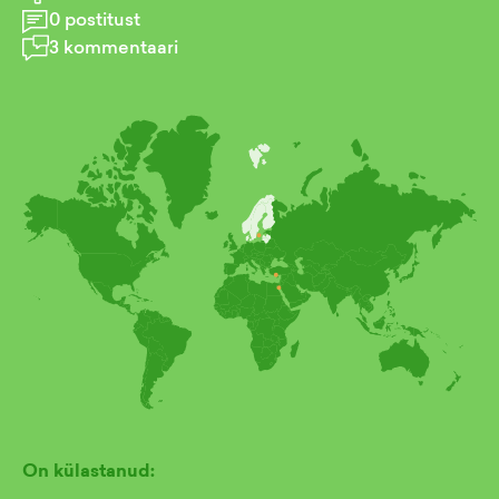
0
postitust
3
kommentaari
On külastanud: