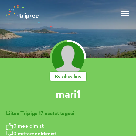
Reisihuviline
mari1
Liitus Tripiga
17 aastat tagasi
0
meeldimist
0
mittemeeldimist