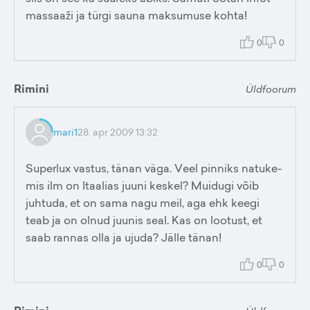
massaaži ja türgi sauna maksumuse kohta!
0
0
Rimini
Üldfoorum
mari1
28. apr 2009 13:32
Superlux vastus, tänan väga. Veel pinniks natuke-
mis ilm on Itaalias juuni keskel? Muidugi võib
juhtuda, et on sama nagu meil, aga ehk keegi
teab ja on olnud juunis seal. Kas on lootust, et
saab rannas olla ja ujuda? Jälle tänan!
0
0