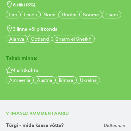
6
riiki (
3
%)
Läti
Leedu
Norra
Rootsi
Soome
Taani
3
linna või piirkonda
Alanya
Gotland
Sharm el Sheikh
Tahab minna:
4
sihtkohta
Armeenia
Austria
Iirimaa
Ukraina
VIIMASED KOMMENTAARID
Türgi - mida kaasa võtta?
Üldfoorum