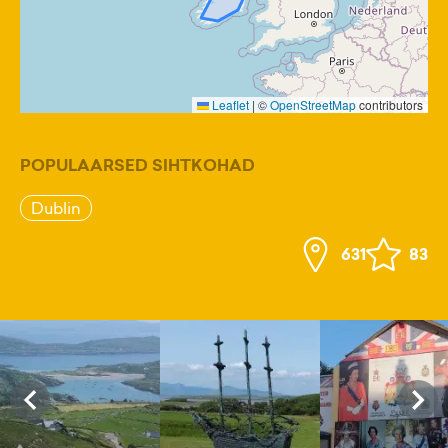
Leaflet
|
©
OpenStreetMap
contributors
POPULAARSED SIHTKOHAD
Dublin
631
83