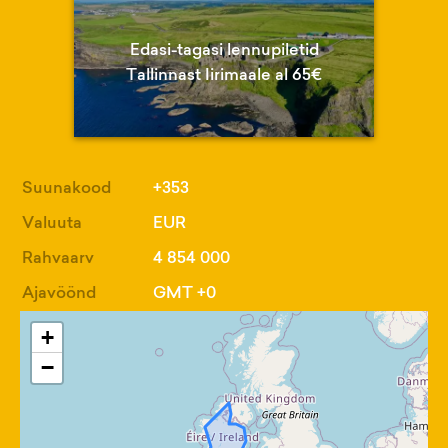
Edasi-tagasi lennupiletid
Tallinnast Iirimaale al 65€
Suunakood
+353
Valuuta
EUR
Rahvaarv
4 854 000
Ajavöönd
GMT +0
+
−