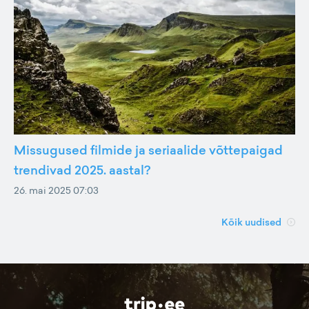
Missugused filmide ja seriaalide võttepaigad
trendivad 2025. aastal?
26. mai 2025 07:03
Kõik uudised