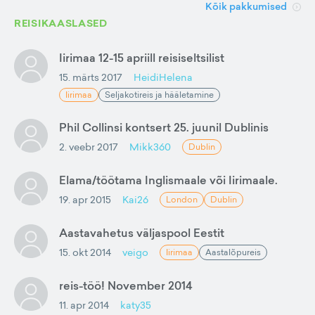
Kõik pakkumised
REISIKAASLASED
Iirimaa 12-15 apriill reisiseltsilist
15. märts 2017
HeidiHelena
Iirimaa
Seljakotireis ja hääletamine
Phil Collinsi kontsert 25. juunil Dublinis
2. veebr 2017
Mikk360
Dublin
Elama/töötama Inglismaale või Iirimaale.
19. apr 2015
Kai26
London
Dublin
Aastavahetus väljaspool Eestit
15. okt 2014
veigo
Iirimaa
Aastalõpureis
reis-töö! November 2014
11. apr 2014
katy35