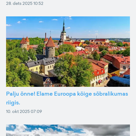
28. dets 2025 10:52
Palju õnne! Elame Euroopa kõige sõbralikumas
riigis.
10. okt 2025 07:09