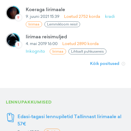
Koeraga Iirimaale
9. juuni 2021 15:39
Loetud
2752
korda
kradi
9
Iirimaa
Lemmikloom reisil
Iirimaa reisimuljed
4. mai 2019 16:00
Loetud
2890
korda
1
Inkognito
Iirimaa
Lihtsalt puhkusereis
Kõik positused
LENNUPAKKUMISED
Edasi-tagasi lennupiletid Tallinnast Iirimaale al
57€