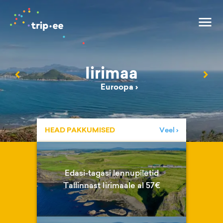
Iirimaa
‹
›
Euroopa
›
HEAD PAKKUMISED
Veel ›
Edasi-tagasi lennupiletid
Tallinnast Iirimaale al 57€