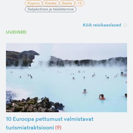
Küpros
Kreeka
Itaalia
+3
Seljakotireis ja hääletamine
Kõik reisikaaslased
UUDISED
10 Euroopa pettumust valmistavat
turismiatraktsiooni
(
9
)