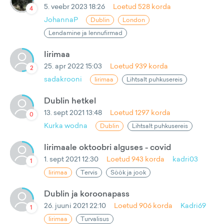
5. veebr 2023 18:26
Loetud
528
korda
4
JohannaP
Dublin
London
Lendamine ja lennufirmad
Iirimaa
25. apr 2022 15:03
Loetud
939
korda
2
sadakrooni
Iirimaa
Lihtsalt puhkusereis
Dublin hetkel
13. sept 2021 13:48
Loetud
1297
korda
0
Kurka wodna
Dublin
Lihtsalt puhkusereis
Iirimaale oktoobri alguses - covid
1. sept 2021 12:30
Loetud
943
korda
kadri03
1
Iirimaa
Tervis
Söök ja jook
Dublin ja koroonapass
26. juuni 2021 22:10
Loetud
906
korda
Kadri69
1
Iirimaa
Turvalisus