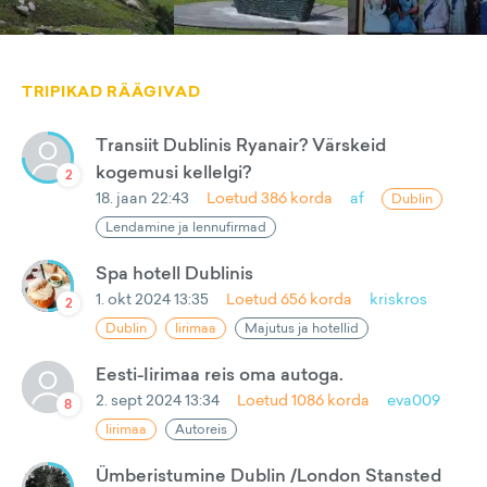
TRIPIKAD RÄÄGIVAD
Transiit Dublinis Ryanair? Värskeid
kogemusi kellelgi?
2
18. jaan 22:43
Loetud
386
korda
af
Dublin
Lendamine ja lennufirmad
Spa hotell Dublinis
1. okt 2024 13:35
Loetud
656
korda
kriskros
2
Dublin
Iirimaa
Majutus ja hotellid
Eesti-Iirimaa reis oma autoga.
2. sept 2024 13:34
Loetud
1086
korda
eva009
8
Iirimaa
Autoreis
Ümberistumine Dublin /London Stansted