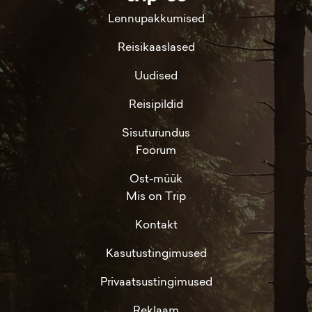
Lennupakkumised
Reisikaaslased
Uudised
Reisipildid
Sisuturundus
Foorum
Ost-müük
Mis on Trip
Kontakt
Kasutustingimused
Privaatsustingimused
Reklaam