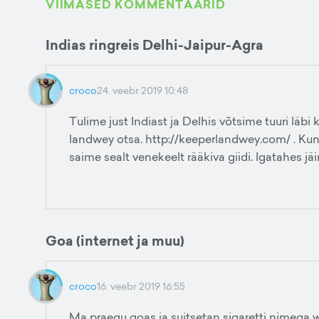
VIIMASED KOMMENTAARID
Indias ringreis Delhi-Jaipur-Agra
croco
24. veebr 2019 10:48
Tulime just Indiast ja Delhis võtsime tuuri läbi
landwey otsa. http://keeperlandwey.com/ . Kuna
saime sealt venekeelt rääkiva giidi. Igatahes jä
Goa (internet ja muu)
croco
16. veebr 2019 16:55
Ma praegu goas ja suitsetan sigaretti nimega wi