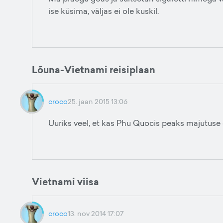
ise küsima, väljas ei ole kuskil.
Lõuna-Vietnami reisiplaan
croco
25. jaan 2015 13:06
Uuriks veel, et kas Phu Quocis peaks majutuse 
Vietnami viisa
croco
13. nov 2014 17:07