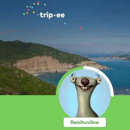
Reisihuviline