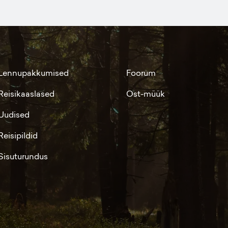
Lennupakkumised
Foorum
Reisikaaslased
Ost-müük
Uudised
Reisipildid
Sisuturundus