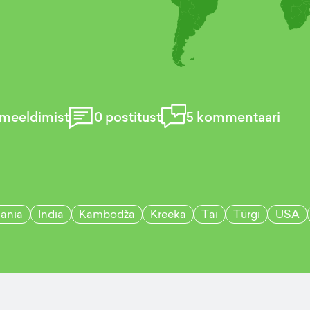
meeldimist
0
postitust
5
kommentaari
ania
India
Kambodža
Kreeka
Tai
Türgi
USA