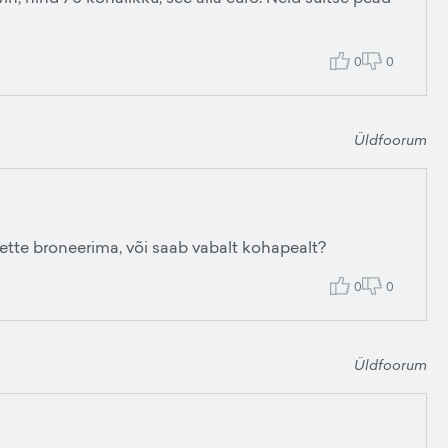
0
0
Üldfoorum
ette broneerima, või saab vabalt kohapealt?
0
0
Üldfoorum