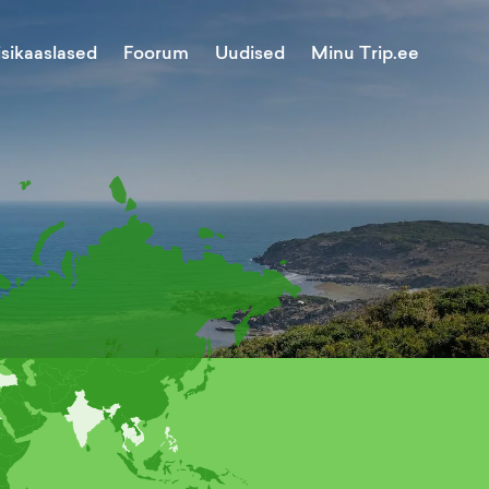
Minu Trip.ee
isikaaslased
Foorum
Uudised