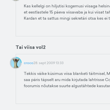
Kas kellelgi on hiljutisi kogemusi viisaga helsi
et eestlastele 15 päeva viisavaba ja kui viisat t
Kardan et ta sattus mingi sekretäri otsa kes ei 
Tai viisa vol2
croco
28. sept 2009 13:33
Tekkis väike küsimus viisa blanketi täitmisel, Mi
saa päris täpselt aru mida kirjutada lahtrisse Cou
foorumis nõutakse suurte algustähtede kasutam