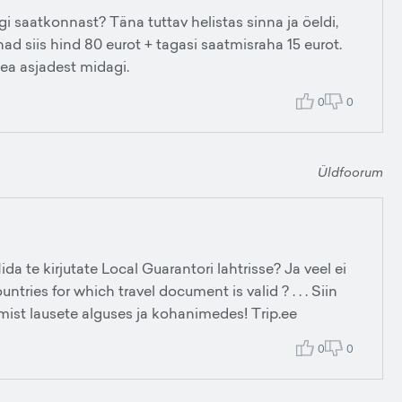
ngi saatkonnast? Täna tuttav helistas sinna ja öeldi,
ahad siis hind 80 eurot + tagasi saatmisraha 15 eurot.
tea asjadest midagi.
0
0
Üldfoorum
da te kirjutate Local Guarantori lahtrisse? Ja veel ei
ntries for which travel document is valid ? . . . Siin
ist lausete alguses ja kohanimedes! Trip.ee
0
0