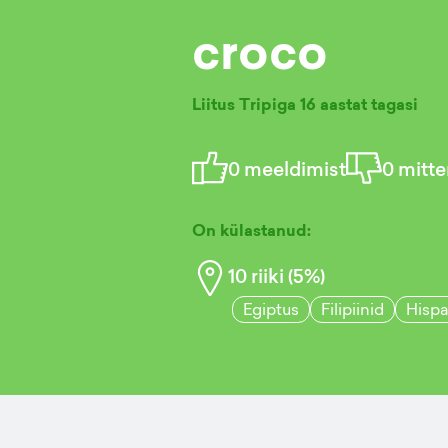
croco
Liitus Tripiga
16 aastat tagasi
0
meeldimist
0
mitte
On külastanud:
10
riiki (
5
%)
Egiptus
Filipiinid
Hispa