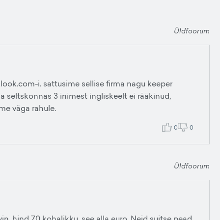
Üldfoorum
 klook.com-i. sattusime sellise firma nagu keeper
 seltskonnas 3 inimest ingliskeelt ei rääkinud,
ime väga rahule.
0
0
Üldfoorum
n, hind 70 kohalikku, see alla euro. Neid suitse pead