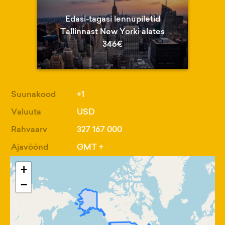
Edasi-tagasi lennupiletid
Tallinnast New Yorki alates
346€
Suunakood
+1
Valuuta
USD
Rahvaarv
327 167 000
Ajavöönd
GMT +
+
−