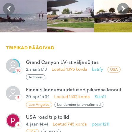
TRIPIKAD RÄÄGIVAD
Grand Canyon LV-st välja sõites
2. mai 21:13
Loetud
1395
korda
katify
USA
10
Autoreis
Finnairi lennumuudatused pikamaa lennul
20. apr 16:34
Loetud
1632
korda
Siks11
5
Los Angeles
Lendamine ja lennufirmad
USA road trip tollid
4. jaan 14:41
Loetud
745
korda
poss11211
4
USA
Autoreis