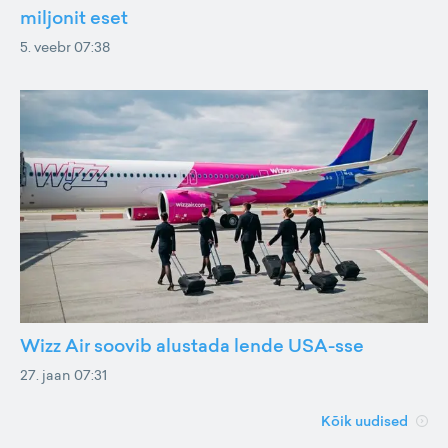
miljonit eset
5. veebr 07:38
Wizz Air soovib alustada lende USA-sse
27. jaan 07:31
Kõik uudised