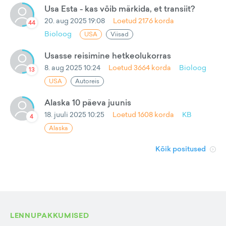
Usa Esta - kas vōib märkida, et transiit?
20. aug 2025 19:08
Loetud
2176
korda
44
Bioloog
USA
Viisad
Usasse reisimine hetkeolukorras
8. aug 2025 10:24
Loetud
3664
korda
Bioloog
13
USA
Autoreis
Alaska 10 päeva juunis
18. juuli 2025 10:25
Loetud
1608
korda
KB
4
Alaska
Kõik positused
LENNUPAKKUMISED