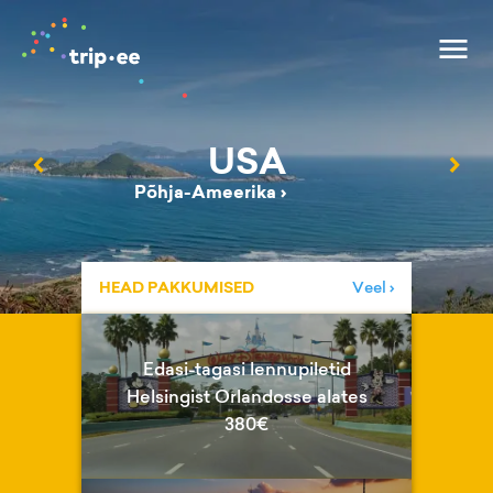
USA
‹
›
Põhja-Ameerika
›
HEAD PAKKUMISED
Veel ›
Edasi-tagasi lennupiletid
Helsingist Orlandosse alates
380€