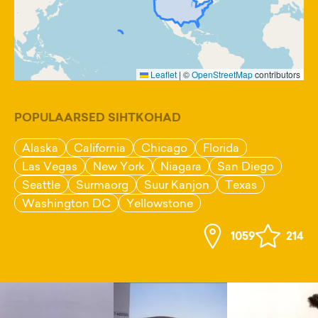
Leaflet
|
©
OpenStreetMap
contributors
POPULAARSED SIHTKOHAD
Alaska
California
Chicago
Florida
Las Vegas
New York
Niagara
San Diego
Seattle
Surmaorg
Suur Kanjon
Texas
Washington DC
Yellowstone
1059
214