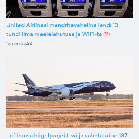
United Airlinesi mandritevaheline lend: 13
tundi ilma meelelahutuse ja WiFi-ta
(
9
)
19. mai 06:22
Lufthansa hiigelprojekt: välja vahetatakse 187