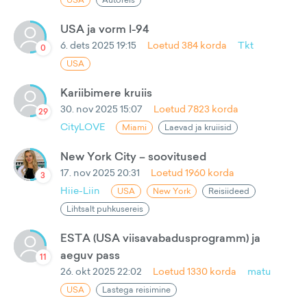
USA ja vorm l-94
6. dets 2025 19:15
Loetud
384
korda
Tkt
0
USA
Kariibimere kruiis
30. nov 2025 15:07
Loetud
7823
korda
29
CityLOVE
Miami
Laevad ja kruiisid
New York City – soovitused
17. nov 2025 20:31
Loetud
1960
korda
3
Hiie-Liin
USA
New York
Reisiideed
Lihtsalt puhkusereis
ESTA (USA viisavabadusprogramm) ja
aeguv pass
11
26. okt 2025 22:02
Loetud
1330
korda
matu
USA
Lastega reisimine