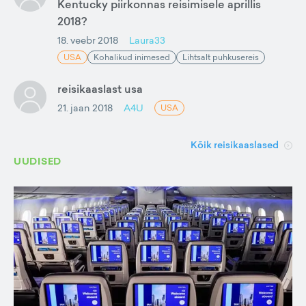
Kentucky piirkonnas reisimisele aprillis
2018?
18. veebr 2018
Laura33
USA
Kohalikud inimesed
Lihtsalt puhkusereis
reisikaaslast usa
21. jaan 2018
A4U
USA
Kõik reisikaaslased
UUDISED