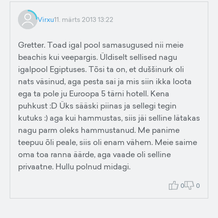
Virxu
11. märts 2013 13:22
Gretter. Toad igal pool samasugused nii meie
beachis kui veepargis. Üldiselt sellised nagu
igalpool Egiptuses. Tõsi ta on, et duššinurk oli
nats väsinud, aga pesta sai ja mis siin ikka loota
ega ta pole ju Euroopa 5 tärni hotell. Kena
puhkust :D Üks sääski piinas ja sellegi tegin
kutuks :) aga kui hammustas, siis jäi selline lätakas
nagu parm oleks hammustanud. Me panime
teepuu õli peale, siis oli enam vähem. Meie saime
oma toa ranna äärde, aga vaade oli selline
privaatne. Hullu polnud midagi.
0
0