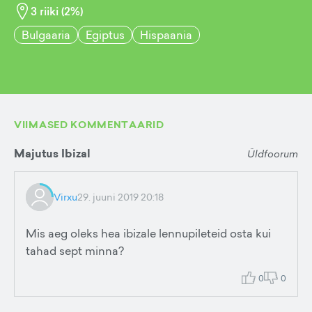
3
riiki (
2
%)
Bulgaaria
Egiptus
Hispaania
VIIMASED KOMMENTAARID
Majutus Ibizal
Üldfoorum
Virxu
29. juuni 2019 20:18
Mis aeg oleks hea ibizale lennupileteid osta kui
tahad sept minna?
0
0