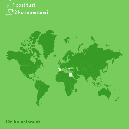
1
postitust
12
kommentaari
On külastanud: