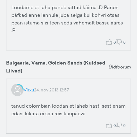
Loodame et raha paneb rattad käima :D Panen
päfkad enne lennule juba selga kui kohvri otsas
pean istuma siis teen seda vähemalt bassu ääres
:P
0
0
Bulgaaria, Varna, Golden Sands (Kuldsed
Üldfoorum
Liivad)
Virxu
24. nov 2013 12:57
tänud colombian loodan et läheb hästi sest enam
edasi lükata ei saa reisikuupäeva
0
0