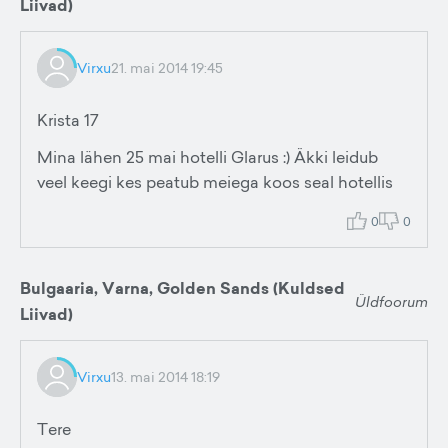
Liivad)
Virxu
21. mai 2014 19:45
Krista 17
Mina lähen 25 mai hotelli Glarus :) Äkki leidub
veel keegi kes peatub meiega koos seal hotellis
0
0
Bulgaaria, Varna, Golden Sands (Kuldsed
Üldfoorum
Liivad)
Virxu
13. mai 2014 18:19
Tere