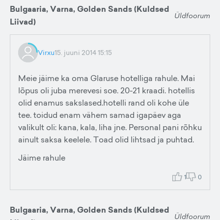
Bulgaaria, Varna, Golden Sands (Kuldsed
Üldfoorum
Liivad)
Virxu
15. juuni 2014 15:15
Meie jäime ka oma Glaruse hotelliga rahule. Mai
lõpus oli juba merevesi soe. 20-21 kraadi. hotellis
olid enamus sakslased.hotelli rand oli kohe üle
tee. toidud enam vähem samad igapäev aga
valikult oli: kana, kala, liha jne. Personal pani rõhku
ainult saksa keelele. Toad olid lihtsad ja puhtad.
Jäime rahule
1
0
Bulgaaria, Varna, Golden Sands (Kuldsed
Üldfoorum