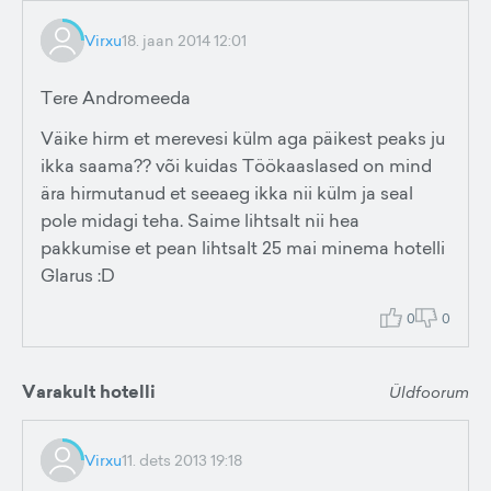
Virxu
18. jaan 2014 12:01
Tere Andromeeda
Väike hirm et merevesi külm aga päikest peaks ju
ikka saama?? või kuidas Töökaaslased on mind
ära hirmutanud et seeaeg ikka nii külm ja seal
pole midagi teha. Saime lihtsalt nii hea
pakkumise et pean lihtsalt 25 mai minema hotelli
Glarus :D
0
0
Varakult hotelli
Üldfoorum
Virxu
11. dets 2013 19:18