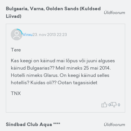
Bulgaaria, Varna, Golden Sands (Kuldsed
Üldfoorum
Liivad)
Virxu
23. nov 2013 22:23
Tere
Kas keegi on käinud mai lõpus või juuni alguses
käinud Bulgaarias?? Meil mineks 25 mai 2014.
Hotelli nimeks Glarus. On keegi käinud selles
hotellis? Kuidas oli?? Ootan tagasisidet
TNX
0
0
Sindbad Club Aqua ****
Üldfoorum