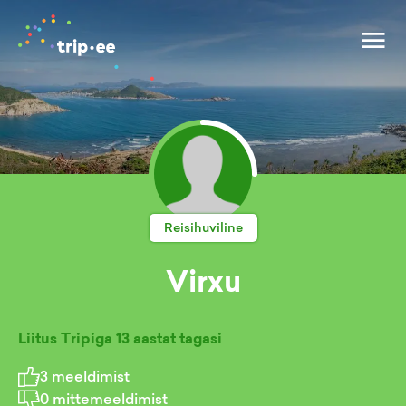
Reisihuviline
Virxu
Liitus Tripiga
13 aastat tagasi
3
meeldimist
0
mittemeeldimist