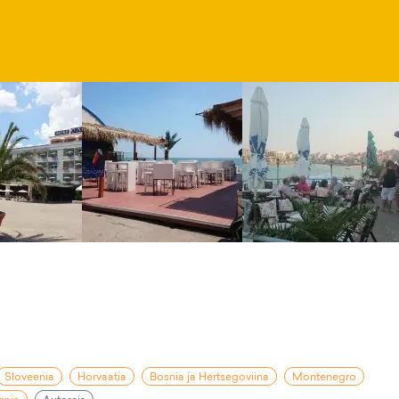
Sloveenia
Horvaatia
Bosnia ja Hertsegoviina
Montenegro