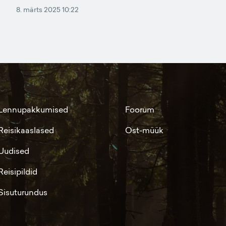
8. märts 2025 10:22
Lennupakkumised
Foorum
Reisikaaslased
Ost-müük
Uudised
Reisipildid
Sisuturundus