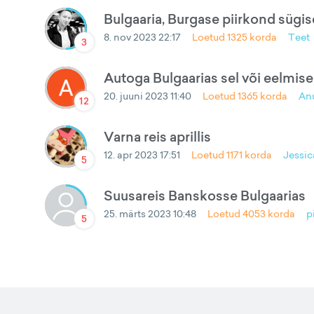
Bulgaaria, Burgase piirkond sügis
8. nov 2023 22:17
Loetud
1325
korda
Teet
3
Autoga Bulgaarias sel või eelmisel
20. juuni 2023 11:40
Loetud
1365
korda
An
12
Varna reis aprillis
12. apr 2023 17:51
Loetud
1171
korda
Jessic
5
Suusareis Banskosse Bulgaarias
25. märts 2023 10:48
Loetud
4053
korda
p
5