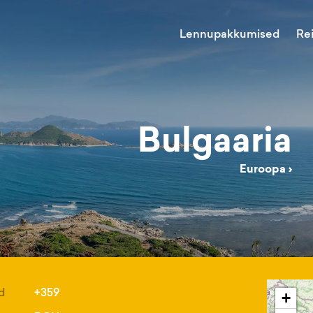
Lennupakkumised
Re
Bulgaaria
Euroopa
›
d
+359
+