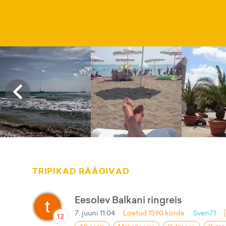
TRIPIKAD RÄÄGIVAD
Eesolev Balkani ringreis
7. juuni 11:04
Loetud
1590
korda
Sven71
12