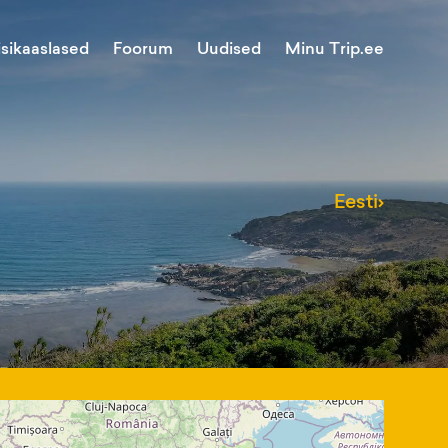
Minu Trip.ee
isikaaslased
Foorum
Uudised
Eesti
›