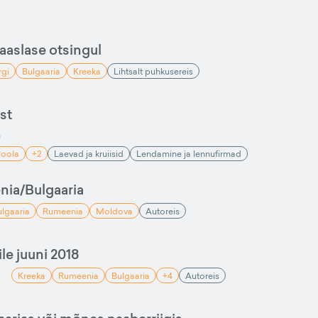
aaslase otsingul
rgi
Bulgaaria
Kreeka
Lihtsalt puhkusereis
ast
e
oola
+2
Laevad ja kruiisid
Lendamine ja lennufirmad
nia/Bulgaaria
lgaaria
Rumeenia
Moldova
Autoreis
le juuni 2018
Kreeka
Rumeenia
Bulgaaria
+4
Autoreis