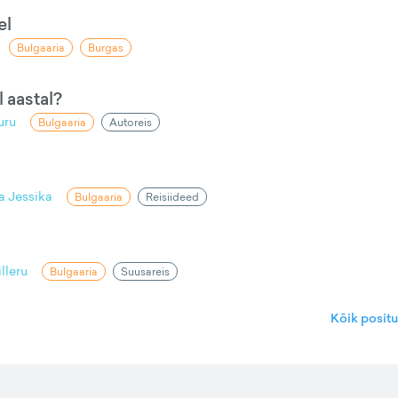
el
Bulgaaria
Burgas
 aastal?
uru
Bulgaaria
Autoreis
a Jessika
Bulgaaria
Reisiideed
illeru
Bulgaaria
Suusareis
Kõik posit