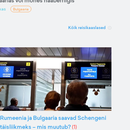
arias või mõnes naaberriigis
kas
Bulgaaria
Kõik reisikaaslased
Rumeenia ja Bulgaaria saavad Schengeni
täisliikmeks – mis muutub?
(
1
)