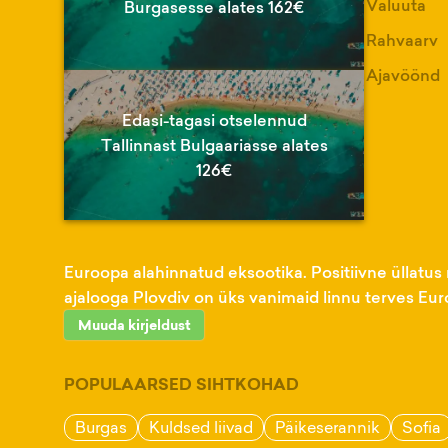
Valuuta
Burgasesse alates 162€
Rahvaarv
Ajavöönd
Edasi-tagasi otselennud
Tallinnast Bulgaariasse alates
126€
Euroopa alahinnatud eksootika. Positiivne üllatus 
ajalooga Plovdiv on üks vanimaid linnu terves Eur
Muuda kirjeldust
POPULAARSED SIHTKOHAD
Burgas
Kuldsed liivad
Päikeserannik
Sofia