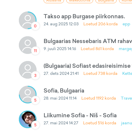
Albaania
Makedoonia
Bulgaaria
Rume
Takso app Burgase piirkonnas.
24. aug 2025 12:03
Loetud
206
korda
epp
0
Bulgaarias Nessebaris ATM raha
9. juuli 2025 14:16
Loetud
861
korda
marge
11
(Bulgaaria) Sofiast edasireisimis
27. dets 2024 21:41
Loetud
738
korda
Kett
3
Sofia, Bulgaaria
28. mai 2024 11:14
Loetud
1192
korda
Trave
5
Liikumine Sofia - Niš - Sofia
27. mai 2024 14:27
Loetud
516
korda
jaan
5