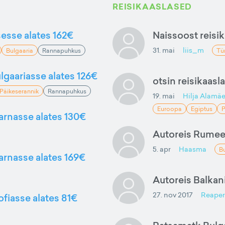
REISIKAASLASED
sesse alates 162€
Naissoost reisik
31. mai
liis_m
Bulgaaria
Rannapuhkus
Tü
lgaariasse alates 126€
otsin reisikaasl
Päikeserannik
Rannapuhkus
19. mai
Hilja Alamä
Euroopa
Egiptus
P
Varnasse alates 130€
Autoreis Rumee
5. apr
Haasma
Bu
Varnasse alates 169€
Autoreis Balkani
27. nov 2017
Reaper
ofiasse alates 81€