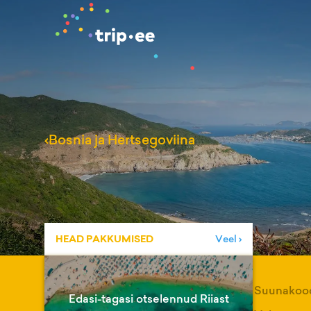
‹
Bosnia ja Hertsegoviina
HEAD PAKKUMISED
Veel ›
Suunakoo
Edasi-tagasi otselennud Riiast