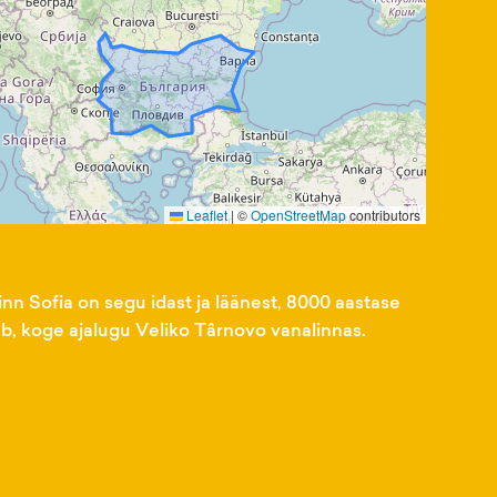
Leaflet
|
©
OpenStreetMap
contributors
inn Sofia on segu idast ja läänest, 8000 aastase
ab, koge ajalugu Veliko Târnovo vanalinnas.