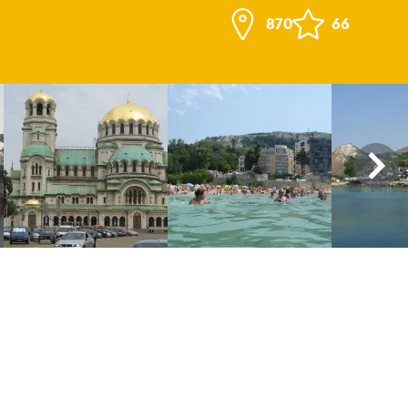
870
66