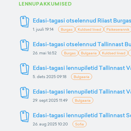
LENNUPAKKUMISED
Edasi-tagasi otselennud Riiast Burga
1. juuli 19:14
Burgas
Kuldsed liivad
Päikeserannik
Edasi-tagasi otselennud Tallinnast Bu
26. mai 16:52
Burgas
Bulgaaria
Kuldsed liivad
Edasi-tagasi lennupiletid Tallinnast 
5. dets 2025 09:18
Bulgaaria
Edasi-tagasi lennupiletid Tallinnast 
29. sept 2025 11:49
Bulgaaria
Edasi-tagasi lennupiletid Tallinnast S
26. aug 2025 10:20
Sofia