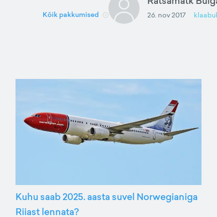
Ratsamatk Bulga
Kõik pakkumised
26. nov 2017
klaabu
Kuhu saab 2025. aasta suvel Norwegianiga
Riiast lennata?