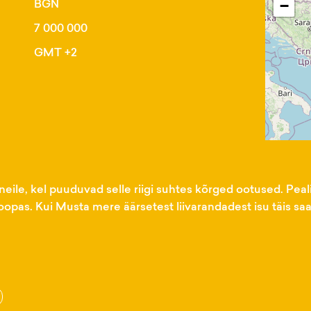
BGN
−
7 000 000
GMT +2
neile, kel puuduvad selle riigi suhtes kõrged ootused. Peal
oopas. Kui Musta mere äärsetest liivarandadest isu täis sa