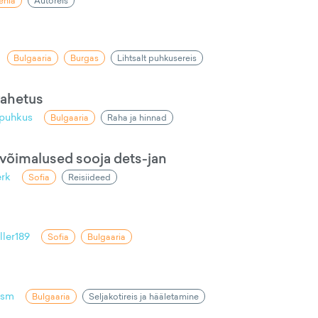
enia
Autoreis
Bulgaaria
Burgas
Lihtsalt puhkusereis
vahetus
puhkus
Bulgaaria
Raha ja hinnad
e võimalused sooja dets-jan
erk
Sofia
Reisiideed
ller189
Sofia
Bulgaaria
usm
Bulgaaria
Seljakotireis ja hääletamine