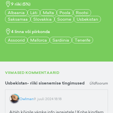
9
riiki (
5
%)
Albaania
Läti
Malta
Poola
Rootsi
Saksamaa
Slovakkia
Soome
Usbekistan
4
linna või piirkonda
Assoorid
Mallorca
Sardiinia
Tenerife
VIIMASED KOMMENTAARID
Usbekistan- riiki sisenemise tingimused
Üldfoorum
Owlman
9. juuli 2024 18:18
Aitäh kõigile värske info jagajatele ! Kohe kindlam