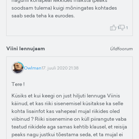
nagunii kohapeal lekkides maksta (peaks
soodsam tulema) kuigi mõningates kohtades
saab seda teha ka eurodes.
1
1
Viini lennujaam
Üldfoorum
Owlman
17. juuli 2020 21:38
Tere !
Küsiks et kui keegi on just hiljuti lennuga Viinis
käinud, et kas riiki sisenemisel küsitakse ka selle
kohta lisainfot kas vahepeal mujal riikides oled
viibinud ? Riiki sisenemine on küll piirangute vaba
teatud riikidele aga samas kehtib klausel, et reisija
peaks nagu justkui tõestama seda, et ta mujal ei