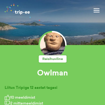
Reisihuviline
Owlman
Liitus Tripiga
12 aastat tagasi
10
meeldimist
2
mittemeeldimist