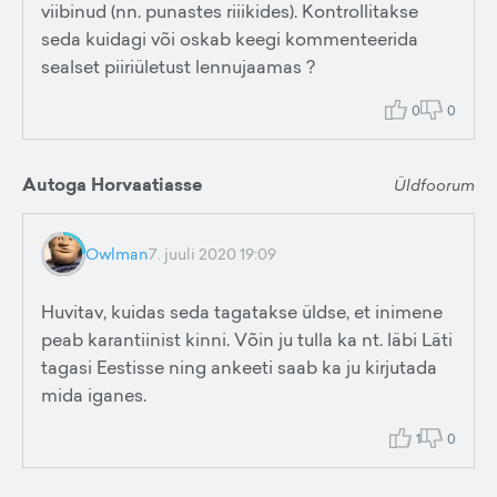
viibinud (nn. punastes riiikides). Kontrollitakse
seda kuidagi või oskab keegi kommenteerida
sealset piiriületust lennujaamas ?
0
0
Autoga Horvaatiasse
Üldfoorum
Owlman
7. juuli 2020 19:09
Huvitav, kuidas seda tagatakse üldse, et inimene
peab karantiinist kinni. Võin ju tulla ka nt. läbi Läti
tagasi Eestisse ning ankeeti saab ka ju kirjutada
mida iganes.
1
0