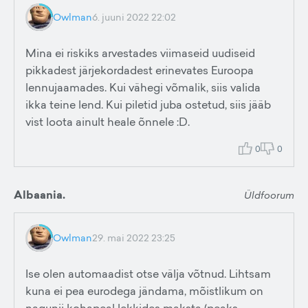
Owlman
6. juuni 2022 22:02
Mina ei riskiks arvestades viimaseid uudiseid
pikkadest järjekordadest erinevates Euroopa
lennujaamades. Kui vähegi võmalik, siis valida
ikka teine lend. Kui piletid juba ostetud, siis jääb
vist loota ainult heale õnnele :D.
0
0
Albaania.
Üldfoorum
Owlman
29. mai 2022 23:25
Ise olen automaadist otse välja võtnud. Lihtsam
kuna ei pea eurodega jändama, mõistlikum on