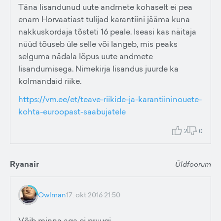
Täna lisandunud uute andmete kohaselt ei pea
enam Horvaatiast tulijad karantiini jääma kuna
nakkuskordaja tõsteti 16 peale. Iseasi kas näitaja
nüüd tõuseb üle selle või langeb, mis peaks
selguma nädala lõpus uute andmete
lisandumisega. Nimekirja lisandus juurde ka
kolmandaid riike.
https://vm.ee/et/teave-riikide-ja-karantiininouete-
kohta-euroopast-saabujatele
2
0
Ryanair
Üldfoorum
Owlman
17. okt 2016 21:50
Võib minna aga ei pruugi.