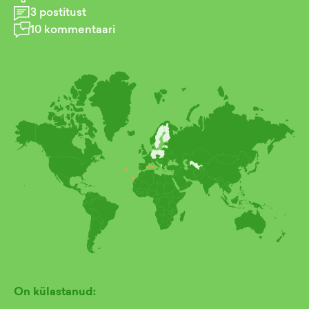
3
postitust
10
kommentaari
On külastanud: