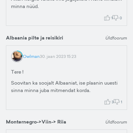
minna nüüd.
1
0
Albaania pilte ja reisikiri
Üldfoorum
Owlman
30. jaan 2023 15:23
Tere !
Soovitan ka soojalt Albaaniat, ise plaanin uuesti
sinna minna juba mitmendat korda.
3
1
Monternegro->Viin-> Riia
Üldfoorum