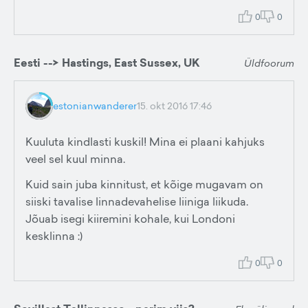
0
0
Eesti --> Hastings, East Sussex, UK
Üldfoorum
estonianwanderer
15. okt 2016 17:46
Kuuluta kindlasti kuskil! Mina ei plaani kahjuks
veel sel kuul minna.
Kuid sain juba kinnitust, et kõige mugavam on
siiski tavalise linnadevahelise liiniga liikuda.
Jõuab isegi kiiremini kohale, kui Londoni
kesklinna :)
0
0