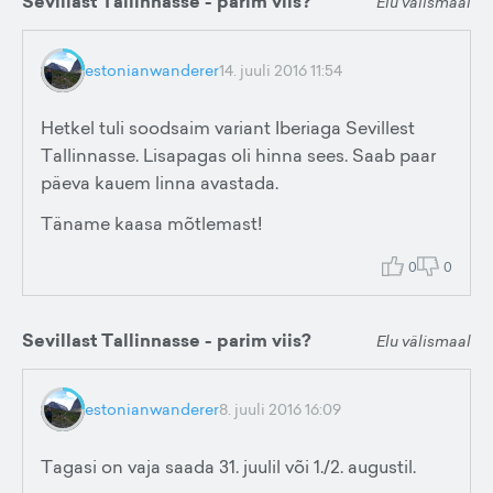
Sevillast Tallinnasse - parim viis?
Elu välismaal
estonianwanderer
14. juuli 2016 11:54
Hetkel tuli soodsaim variant Iberiaga Sevillest
Tallinnasse. Lisapagas oli hinna sees. Saab paar
päeva kauem linna avastada.
Täname kaasa mõtlemast!
0
0
Sevillast Tallinnasse - parim viis?
Elu välismaal
estonianwanderer
8. juuli 2016 16:09
Tagasi on vaja saada 31. juulil või 1./2. augustil.