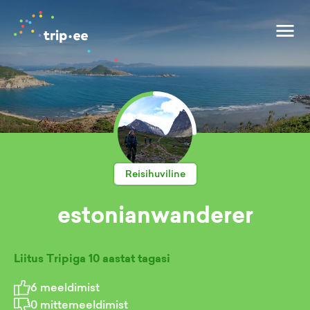
Reisihuviline
estonianwanderer
Liitus Tripiga
10 aastat tagasi
6
meeldimist
0
mittemeeldimist