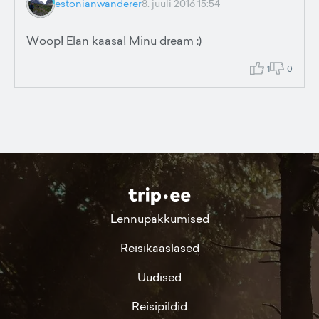
estonianwanderer
8. juuli 2016 15:54
Woop! Elan kaasa! Minu dream :)
1
0
Lennupakkumised
Reisikaaslased
Uudised
Reisipildid