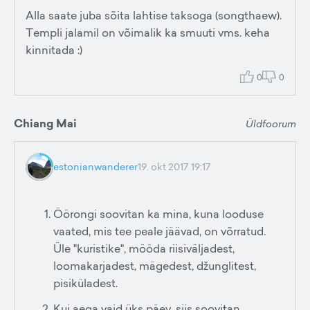
Alla saate juba sõita lahtise taksoga (songthaew).
Templi jalamil on võimalik ka smuuti vms. keha
kinnitada :)
0
0
Chiang Mai
Üldfoorum
estonianwanderer
19. okt 2017 19:17
Öörongi soovitan ka mina, kuna looduse
vaated, mis tee peale jäävad, on võrratud.
Üle "kuristike", mööda riisiväljadest,
loomakarjadest, mägedest, džunglitest,
pisiküladest.
Kui aega vaid üks päev, siis soovitan