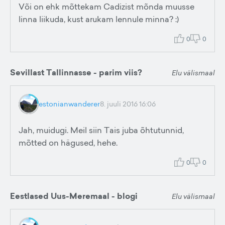
Või on ehk mõttekam Cadizist mõnda muusse
linna liikuda, kust arukam lennule minna? :)
0
0
Sevillast Tallinnasse - parim viis?
Elu välismaal
estonianwanderer
8. juuli 2016 16:06
Jah, muidugi. Meil siin Tais juba õhtutunnid,
mõtted on hägused, hehe.
0
0
Eestlased Uus-Meremaal - blogi
Elu välismaal