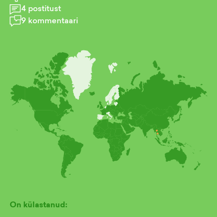
4
postitust
9
kommentaari
On külastanud: