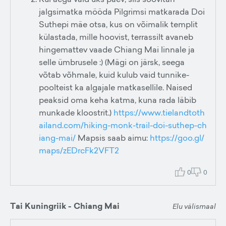
jalgsimatka mööda Pilgrimsi matkarada Doi
Suthepi mäe otsa, kus on võimalik templit
külastada, mille hoovist, terrassilt avaneb
hingemattev vaade Chiang Mai linnale ja
selle ümbrusele :) (Mägi on järsk, seega
võtab võhmale, kuid kulub vaid tunnike-
poolteist ka algajale matkasellile. Naised
peaksid oma keha katma, kuna rada läbib
munkade kloostrit.)
https://www.tielandtoth
ailand.com/hiking-monk-trail-doi-suthep-ch
iang-mai/
Mapsis saab aimu:
https://goo.gl/
maps/zEDrcFk2VFT2
0
0
Tai Kuningriik - Chiang Mai
Elu välismaal