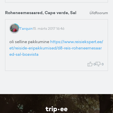
Roheneemesaared, Cape verde, Sal
Üldfoorum
Tarquin
15. märts 2017 16:46
oli selline pakkumine
https://www.reisiekspert.ee/
et/reiside-eripakkumised/68-reis-roheneemesaar
ed-sal-boavista
0
0