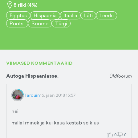
8
riiki (
4
%)
Egiptus
Hispaania
Itaalia
Läti
Leedu
Rootsi
Soome
Türgi
VIIMASED KOMMENTAARID
Autoga Hispaaniasse.
Üldfoorum
Tarquin
16. jaan 2018 15:57
hei
millal minek ja kui kaua kestab seiklus
0
0