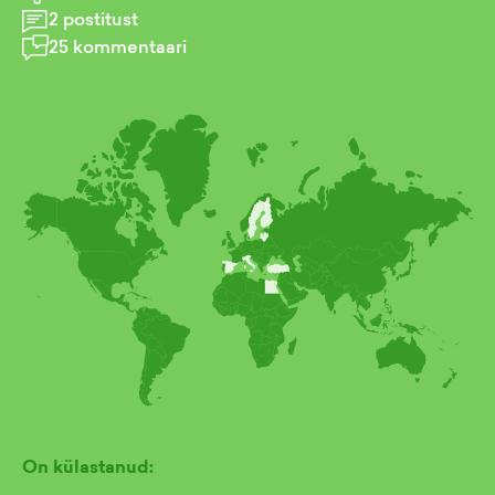
2
postitust
25
kommentaari
On külastanud: