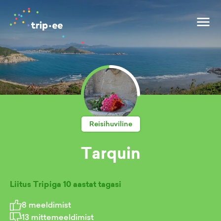
Reisihuviline
Tarquin
Liitus Tripiga
10 aastat tagasi
8
meeldimist
13
mittemeeldimist