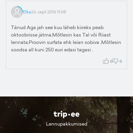
Elka
26. sept 2016 11:08
Tänud Aga jah see kuu läheb kiireks peab
oktoobrisse jätma.Mõtlesin kas Tal või Riiast
lennata.Proovin surfata ehk leian sobiva .Mõtlesin
soodsa all kuni 250 euri edasi tagasi .
0
0
Lennupakkumised