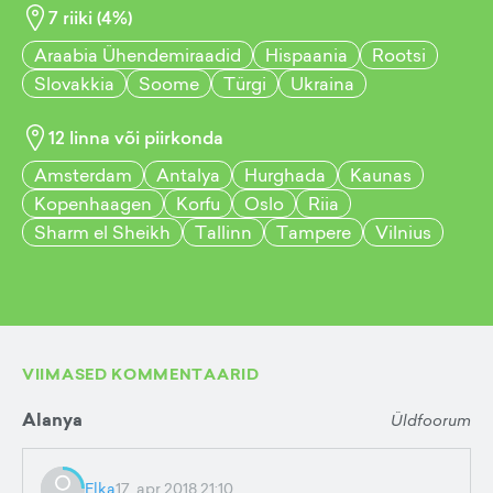
7
riiki (
4
%)
Araabia Ühendemiraadid
Hispaania
Rootsi
Slovakkia
Soome
Türgi
Ukraina
12
linna või piirkonda
Amsterdam
Antalya
Hurghada
Kaunas
Kopenhaagen
Korfu
Oslo
Riia
Sharm el Sheikh
Tallinn
Tampere
Vilnius
VIIMASED KOMMENTAARID
Alanya
Üldfoorum
Elka
17. apr 2018 21:10