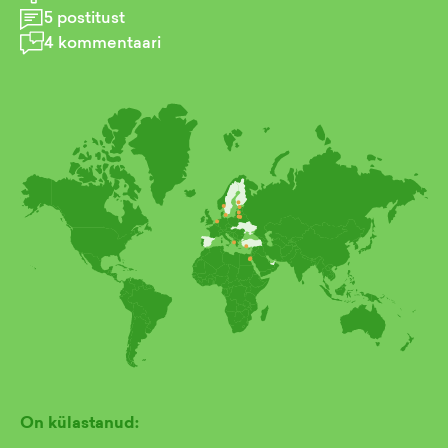
5
postitust
4
kommentaari
On külastanud: