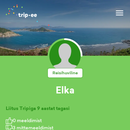
Reisihuviline
Elka
Liitus Tripiga
9 aastat tagasi
0
meeldimist
3
mittemeeldimist