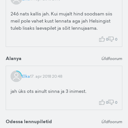
246 nats kallis jah. Kui mujalt hind soodsam siis
meil pole vahet kust lennata aga jah Helsingist
tuleb lisaks laevapilet ja sõit lennujaama.
0
0
Alanya
Üldfoorum
Elka
17. apr 2018 20:48
jah üks ots ainult sinna ja 3 inimest.
0
0
Odessa lennupiletid
Üldfoorum