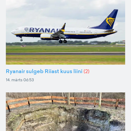
Ryanair sulgeb Riiast kuus liini
(
2
)
14. märts 06:53