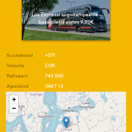
Lux Expressi sügiskampaania -
bussipiletid alates 9.90€
Suunakood
+371
Valuuta
EUR
Rahvaarv
743 000
Ajavöönd
GMT +2
+
−