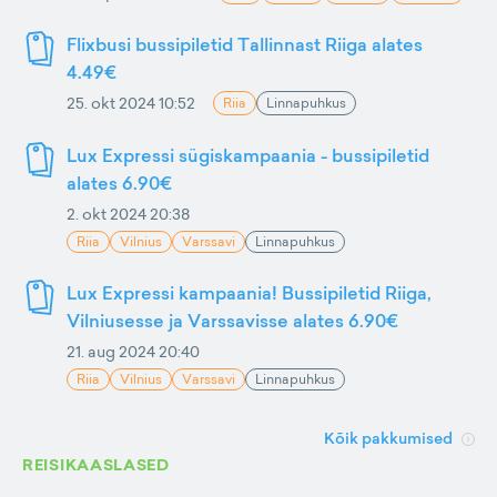
Flixbusi bussipiletid Tallinnast Riiga alates
4.49€
25. okt 2024 10:52
Riia
Linnapuhkus
Lux Expressi sügiskampaania - bussipiletid
alates 6.90€
2. okt 2024 20:38
Riia
Vilnius
Varssavi
Linnapuhkus
Lux Expressi kampaania! Bussipiletid Riiga,
Vilniusesse ja Varssavisse alates 6.90€
21. aug 2024 20:40
Riia
Vilnius
Varssavi
Linnapuhkus
Kõik pakkumised
REISIKAASLASED