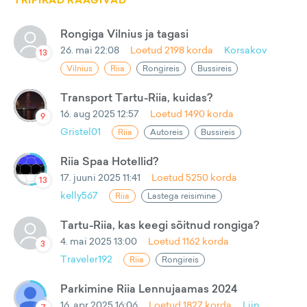
TRIPIKAD RÄÄGIVAD
Rongiga Vilnius ja tagasi
26. mai 22:08
Loetud
2198
korda
Korsakov
13
Vilnius
Riia
Rongireis
Bussireis
Transport Tartu-Riia, kuidas?
16. aug 2025 12:57
Loetud
1490
korda
9
Gristel01
Riia
Autoreis
Bussireis
Riia Spaa Hotellid?
17. juuni 2025 11:41
Loetud
5250
korda
13
kelly567
Riia
Lastega reisimine
Tartu-Riia, kas keegi sõitnud rongiga?
4. mai 2025 13:00
Loetud
1162
korda
3
Traveler192
Riia
Rongireis
Parkimine Riia Lennujaamas 2024
16. apr 2025 16:06
Loetud
1827
korda
Liin