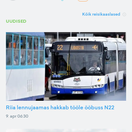
Kõik reisikaaslased
UUDISED
Riia lennujaamas hakkab tööle ööbuss N22
9. apr 06:30