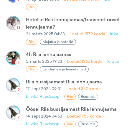
7
Riia
Hotellid Riia lennujaamas/transport öösel
lennujaama?
13
21. märts 2025 04:33
Loetud
1579
korda
Inka
Riia
Majutus ja hotellid
4h Riia lennujaamas
5. märts 2025 19:23
Loetud
1366
korda
K-que
7
Riia
Lendamine ja lennufirmad
Riia bussijaamast Riia lennujaama
17. sept 2024 09:01
Loetud
340
korda
2
Liivika Raudsepp
Riia
Bussireis
Öösel Riia bussijaamast Riia lennujaama
14. sept 2024 04:53
Loetud
753
korda
2
Liivika Raudsepp
Riia
Bussireis