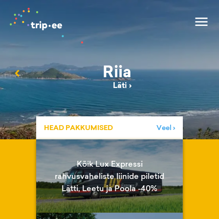
Riia
‹
Läti
›
HEAD PAKKUMISED
Veel ›
Kõik Lux Expressi
rahvusvaheliste liinide piletid
Lätti, Leetu ja Poola -40%