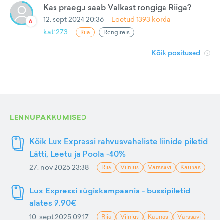
Kas praegu saab Valkast rongiga Riiga?
12. sept 2024 20:36
Loetud
1393
korda
6
kat1273
Riia
Rongireis
Kõik positused
LENNUPAKKUMISED
Kõik Lux Expressi rahvusvaheliste liinide piletid
Lätti, Leetu ja Poola -40%
27. nov 2025 23:38
Riia
Vilnius
Varssavi
Kaunas
Lux Expressi sügiskampaania - bussipiletid
alates 9.90€
10. sept 2025 09:17
Riia
Vilnius
Kaunas
Varssavi