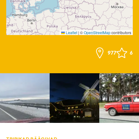
Leaflet
|
©
OpenStreetMap
contributors
977
6