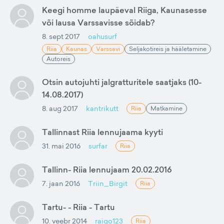
Keegi homme laupäeval Riiga, Kaunasesse
või lausa Varssavisse sõidab?
8. sept 2017
oahusurf
Riia
Kaunas
Varssavi
Seljakotireis ja hääletamine
Autoreis
Otsin autojuhti jalgratturitele saatjaks (10-
14.08.2017)
8. aug 2017
kantrikutt
Riia
Matkamine
Tallinnast Riia lennujaama kyyti
31. mai 2016
surfar
Riia
Tallinn- Riia lennujaam 20.02.2016
7. jaan 2016
Triin_Birgit
Riia
Tartu- - Riia - Tartu
10. veebr 2014
raigo123
Riia