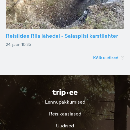
Reisiidee Riia lähedal - Salaspilsi karstilehter
24. jaan 10:35
Kõik uudised
Lennupakkumised
Reisikaaslased
Uudised