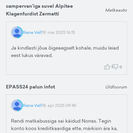
campervan'iga suvel Alpitee
Matkaauto
Klagenfurdist Zermatti
Rene Vell
19. mai 2025 16:15
Ja kindlasti jõua õigeaegselt kohale, muidu leiad
eest lukus väravad.
1
0
EPASS24 palun infot
Üldfoorum
Rene Vell
18. apr 2025 09:45
Rendi matkabussiga sai käidud Norras. Tegin
konto koos krediitkaardiga ette, märkisin ära ka,