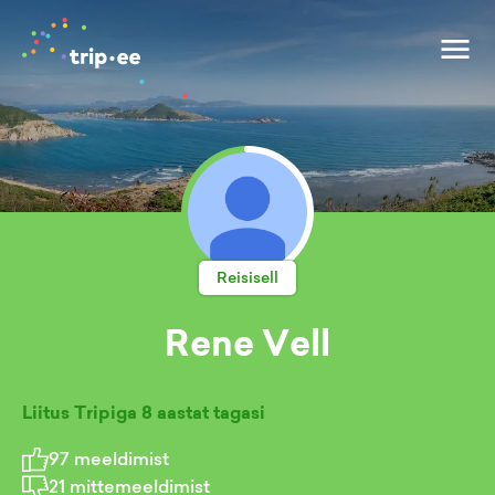
Reisisell
Rene Vell
Liitus Tripiga
8 aastat tagasi
97
meeldimist
21
mittemeeldimist