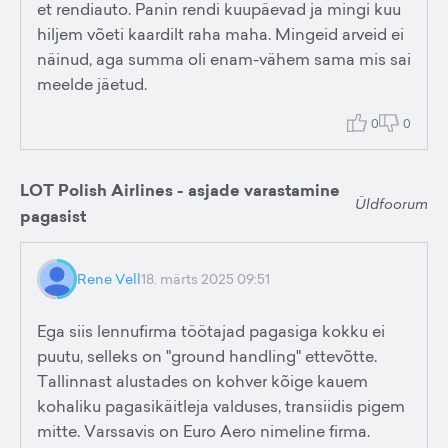
et rendiauto. Panin rendi kuupäevad ja mingi kuu
hiljem võeti kaardilt raha maha. Mingeid arveid ei
näinud, aga summa oli enam-vähem sama mis sai
meelde jäetud.
0
0
LOT Polish Airlines - asjade varastamine
Üldfoorum
pagasist
Rene Vell
18. märts 2025 09:51
Ega siis lennufirma töötajad pagasiga kokku ei
puutu, selleks on "ground handling" ettevõtte.
Tallinnast alustades on kohver kõige kauem
kohaliku pagasikäitleja valduses, transiidis pigem
mitte. Varssavis on Euro Aero nimeline firma.