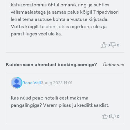
katuserestoranis õhtul omanik ringi ja suhtles
välismaalastega ja samas palus kõigil Tripadvisori
lehel tema asutuse kohta arvustuse kirjutada.
Võttis kõigilt telefoni, otsis õige koha üles ja
pärast luges veel üle ka.
0
0
Kuidas saan ühendust booking.comiga?
Üldfoorum
Rene Vell
3. aug 2025 14:01
Kas nüüd peab hotelli eest maksma
pangalingiga? Varem piisas ju krediitkaardist.
1
0