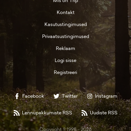
Mis on Trip
Kontakt
Kasutustingimused
Privaatsustingimused
Reklaam
Logi sisse
Registreeri
Facebook
Twitter
Instagram
Lennupakkumiste RSS
Uudiste RSS
Copyright © 1998 -
2026