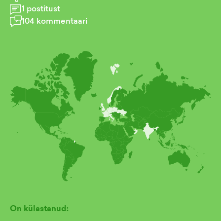
1
postitust
104
kommentaari
On külastanud: