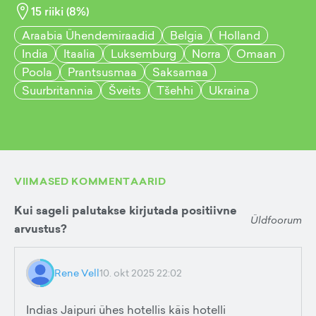
15
riiki (
8
%)
Araabia Ühendemiraadid
Belgia
Holland
India
Itaalia
Luksemburg
Norra
Omaan
Poola
Prantsusmaa
Saksamaa
Suurbritannia
Šveits
Tšehhi
Ukraina
VIIMASED KOMMENTAARID
Kui sageli palutakse kirjutada positiivne
Üldfoorum
arvustus?
Rene Vell
10. okt 2025 22:02
Indias Jaipuri ühes hotellis käis hotelli