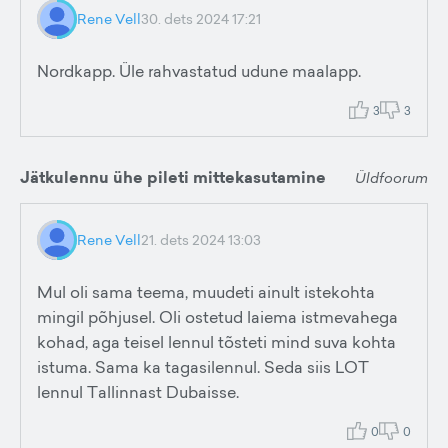
Rene Vell
30. dets 2024 17:21
Nordkapp. Üle rahvastatud udune maalapp.
3
3
Jätkulennu ühe pileti mittekasutamine
Üldfoorum
Rene Vell
21. dets 2024 13:03
Mul oli sama teema, muudeti ainult istekohta
mingil põhjusel. Oli ostetud laiema istmevahega
kohad, aga teisel lennul tõsteti mind suva kohta
istuma. Sama ka tagasilennul. Seda siis LOT
lennul Tallinnast Dubaisse.
0
0