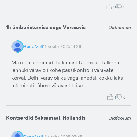
0
0
1h ümberistumise aega Varssavis
Üldfoorum
Rene Vell
11. veebr 2025 14:28
Ma olen lennanud Tallinnast Delhisse. Tallinna
lennuki värav oli kohe passikontrolli väravate
kõrval, Delhi värav oli ka väga lähedal, kokku läks
u 4 minutit ühest väravast teise.
1
0
Kontserdid Saksamaal, Hollandis
Üldfoorum
Rene Vell
11. veebr 2025 07:45