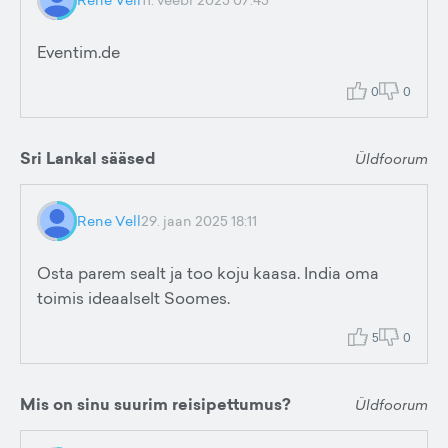
Eventim.de
0
0
Sri Lankal sääsed
Üldfoorum
Rene Vell
29. jaan 2025 18:11
Osta parem sealt ja too koju kaasa. India oma
toimis ideaalselt Soomes.
5
0
Mis on sinu suurim reisipettumus?
Üldfoorum