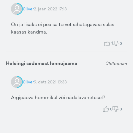
0liver
2. jaan 2022 17:13
On ja lisaks ei pea sa tervet rahatagavara sulas
kaasas kandma.
1
0
Helsingi sadamast lennujaama
Üldfoorum
0liver
9. dets 2021 19:33
Argipäeva hommikul või nädalavahetusel?
0
0