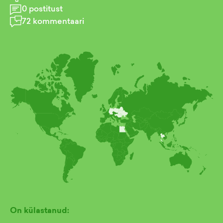
0
postitust
72
kommentaari
On külastanud: