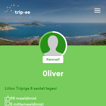
Reisisell
0liver
Liitus Tripiga
8 aastat tagasi
98
meeldimist
5
mittemeeldimist