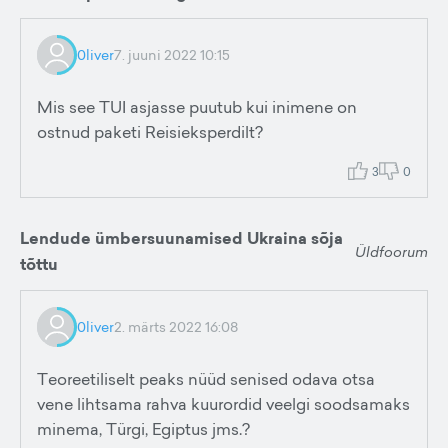
0liver
7. juuni 2022 10:15
Mis see TUI asjasse puutub kui inimene on
ostnud paketi Reisieksperdilt?
3
0
Lendude ümbersuunamised Ukraina sõja
Üldfoorum
tõttu
0liver
2. märts 2022 16:08
Teoreetiliselt peaks nüüd senised odava otsa
vene lihtsama rahva kuurordid veelgi soodsamaks
minema, Türgi, Egiptus jms.?