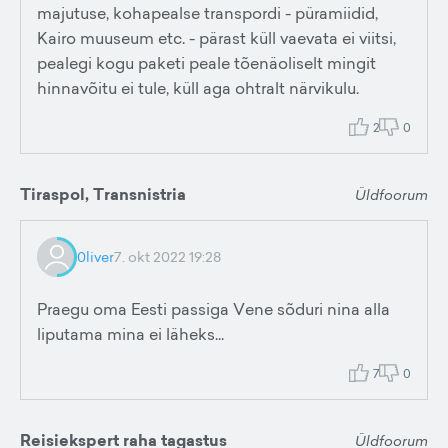
majutuse, kohapealse transpordi - püramiidid,
Kairo muuseum etc. - pärast küll vaevata ei viitsi,
pealegi kogu paketi peale tõenäoliselt mingit
hinnavõitu ei tule, küll aga ohtralt närvikulu.
2
0
Tiraspol, Transnistria
Üldfoorum
0liver
7. okt 2022 19:28
Praegu oma Eesti passiga Vene sõduri nina alla
liputama mina ei läheks...
7
0
Reisiekspert raha tagastus
Üldfoorum