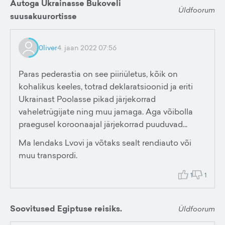
Autoga Ukrainasse Bukoveli
Üldfoorum
suusakuurortisse
0liver
4. jaan 2022 07:56
Paras pederastia on see piiriületus, kõik on
kohalikus keeles, totrad deklaratsioonid ja eriti
Ukrainast Poolasse pikad järjekorrad
vaheletrügijate ning muu jamaga. Aga võibolla
praegusel koroonaajal järjekorrad puuduvad...
Ma lendaks Lvovi ja võtaks sealt rendiauto või
muu transpordi.
1
1
Soovitused Egiptuse reisiks.
Üldfoorum