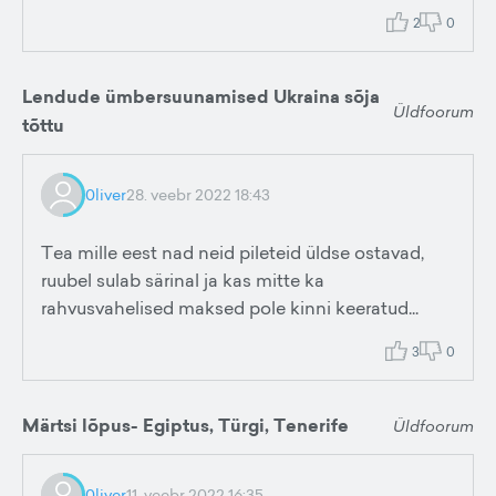
2
0
Lendude ümbersuunamised Ukraina sõja
Üldfoorum
tõttu
0liver
28. veebr 2022 18:43
Tea mille eest nad neid pileteid üldse ostavad,
ruubel sulab särinal ja kas mitte ka
rahvusvahelised maksed pole kinni keeratud...
3
0
Märtsi lõpus- Egiptus, Türgi, Tenerife
Üldfoorum
0liver
11. veebr 2022 16:35