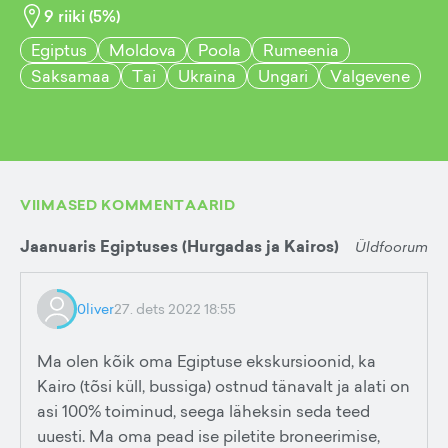
9
riiki (
5
%)
Egiptus
Moldova
Poola
Rumeenia
Saksamaa
Tai
Ukraina
Ungari
Valgevene
VIIMASED KOMMENTAARID
Jaanuaris Egiptuses (Hurgadas ja Kairos)
Üldfoorum
0liver
27. dets 2022 18:55
Ma olen kõik oma Egiptuse ekskursioonid, ka
Kairo (tõsi küll, bussiga) ostnud tänavalt ja alati on
asi 100% toiminud, seega läheksin seda teed
uuesti. Ma oma pead ise piletite broneerimise,