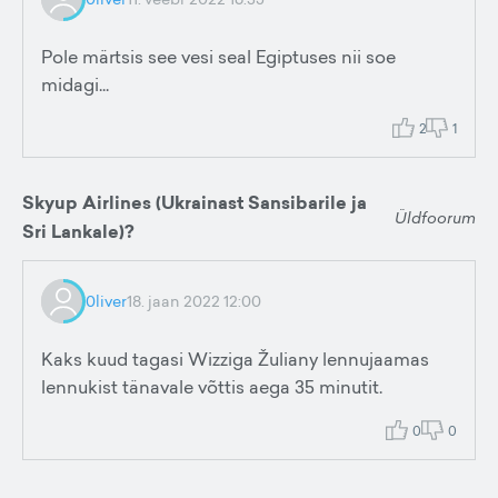
Pole märtsis see vesi seal Egiptuses nii soe
midagi...
2
1
Skyup Airlines (Ukrainast Sansibarile ja
Üldfoorum
Sri Lankale)?
0liver
18. jaan 2022 12:00
Kaks kuud tagasi Wizziga Žuliany lennujaamas
lennukist tänavale võttis aega 35 minutit.
0
0