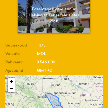
Edasi-tagasi otselennud
Helsingist Tenerifele alates
216€
Suunakood
+373
Valuuta
MDL
Rahvaarv
3 546 000
Ajavöönd
GMT +2
+
−