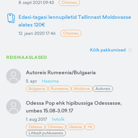
8. sept 2021 09:43
Chisinau
Edasi-tagasi lennupiletid Tallinnast Moldovasse
alates 120€
12. jaan 2020 17:46
Chisinau
Kõik pakkumised
REISIKAASLASED
Autoreis Rumeenia/Bulgaaria
5. apr
Haasma
Bulgaaria
Rumeenia
Moldova
Autoreis
Odessa Pop ehk hipibussiga Odessasse,
umbes 15.08-3.09.17
1. aug 2017
hvtolk
Odessa
Chisinau
Ukraina
+4
Lihtsalt puhkusereis