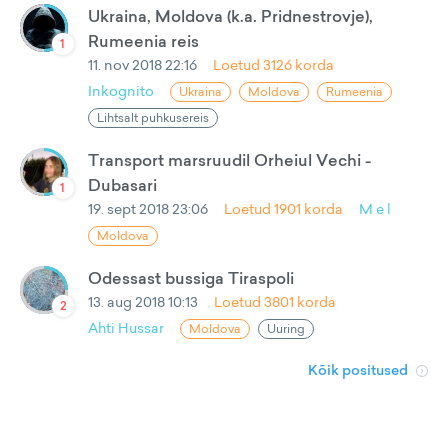
Ukraina, Moldova (k.a. Pridnestrovje),
Rumeenia reis
1
11. nov 2018 22:16
Loetud
3126
korda
Inkognito
Ukraina
Moldova
Rumeenia
Lihtsalt puhkusereis
Transport marsruudil Orheiul Vechi -
Dubasari
1
19. sept 2018 23:06
Loetud
1901
korda
M e l
Moldova
Odessast bussiga Tiraspoli
13. aug 2018 10:13
Loetud
3801
korda
2
Ahti Hussar
Moldova
Uuring
Kõik positused