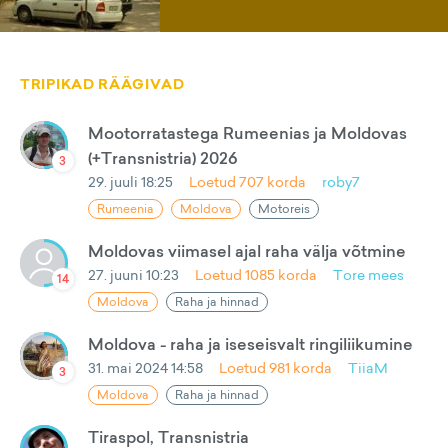
TRIPIKAD RÄÄGIVAD
Mootorratastega Rumeenias ja Moldovas
(+Transnistria) 2026
3
29. juuli 18:25
Loetud
707
korda
roby7
Rumeenia
Moldova
Motoreis
Moldovas viimasel ajal raha välja võtmine
27. juuni 10:23
Loetud
1085
korda
Tore mees
14
Moldova
Raha ja hinnad
Moldova - raha ja iseseisvalt ringiliikumine
31. mai 2024 14:58
Loetud
981
korda
TiiaM
3
Moldova
Raha ja hinnad
Tiraspol, Transnistria