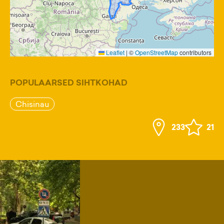
Leaflet
|
©
OpenStreetMap
contributors
POPULAARSED SIHTKOHAD
Chisinau
233
21