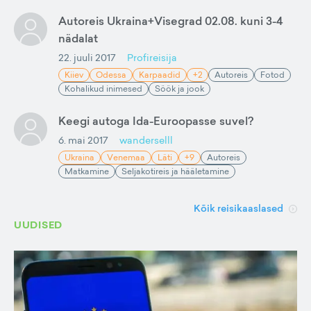
Autoreis Ukraina+Visegrad 02.08. kuni 3-4
nädalat
22. juuli 2017
Profireisija
Kiiev
Odessa
Karpaadid
+2
Autoreis
Fotod
Kohalikud inimesed
Söök ja jook
Keegi autoga Ida-Euroopasse suvel?
6. mai 2017
wanderselll
Ukraina
Venemaa
Läti
+9
Autoreis
Matkamine
Seljakotireis ja hääletamine
Kõik reisikaaslased
UUDISED