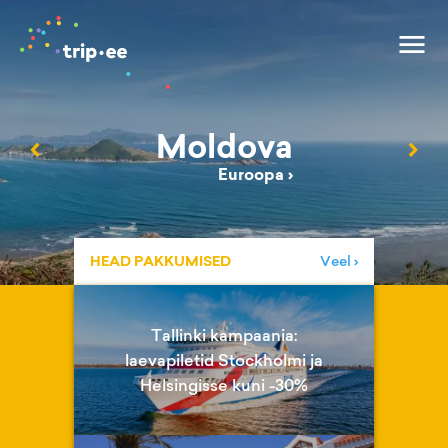
Moldova
‹
›
Euroopa
›
HEAD PAKKUMISED
Veel ›
Tallinki kampaania:
laevapiletid Stockholmi ja
Helsingisse kuni -30%