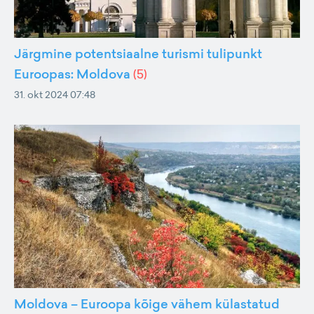
Järgmine potentsiaalne turismi tulipunkt
Euroopas: Moldova
(
5
)
31. okt 2024 07:48
Moldova – Euroopa kõige vähem külastatud