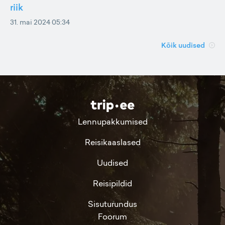
riik
31. mai 2024 05:34
Kõik uudised
Lennupakkumised
Reisikaaslased
Uudised
Reisipildid
Sisuturundus
Foorum