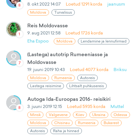
8. okt 2022 14:07
Loetud
1291
korda
jaanusm
8
Moldova
Turvalisus
Reis Moldovasse
9. aug 2021 12:58
Loetud
1726
korda
1
Eha Espoo
Moldova
Lendamine ja lennufirmad
(Lastega) autotrip Rumeeniasse ja
Moldovasse
7
19. juuni 2019 10:43
Loetud
4077
korda
Briksu
Moldova
Rumeenia
Autoreis
Lastega reisimine
Lihtsalt puhkusereis
Autoga Ida-Euroopas 2016- reisikiri
3. juuni 2019 12:15
Loetud
5935
korda
Muttel
8
Minsk
Valgevene
Kiiev
Ukraina
Odessa
Moldova
Chisinau
Rumeenia
Bukarest
Autoreis
Raha ja hinnad